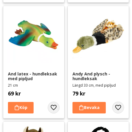
And latex - hundleksak 
Andy And plysch - 
med pipljud
hundleksak
21 cm
Längd 33 cm, med pipljud
69
kr
79
kr
Lägg till i favoriter
Lägg til