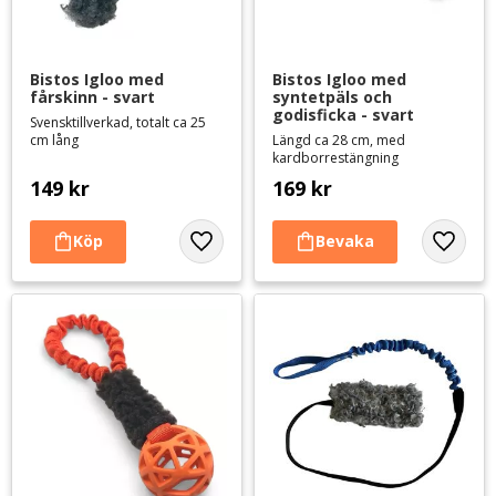
Bistos Igloo med 
Bistos Igloo med 
fårskinn - svart
syntetpäls och 
godisficka - svart
Svensktillverkad, totalt ca 25
cm lång
Längd ca 28 cm, med
kardborrestängning
149
kr
169
kr
Lägg till i favoriter
Lägg til