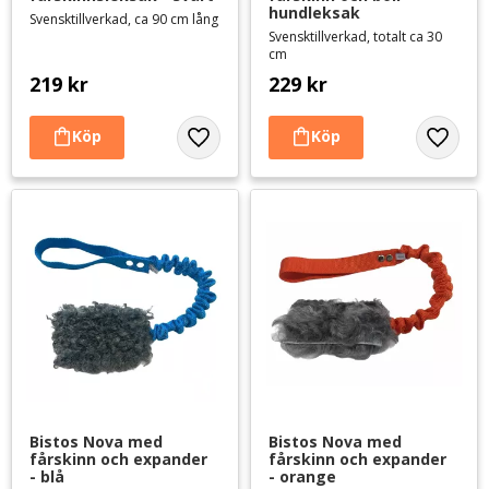
hundleksak
Svensktillverkad, ca 90 cm lång
Svensktillverkad, totalt ca 30
cm
219
kr
229
kr
Lägg till i favoriter
Lägg til
Bistos Nova med 
Bistos Nova med 
fårskinn och expander 
fårskinn och expander 
- blå
- orange