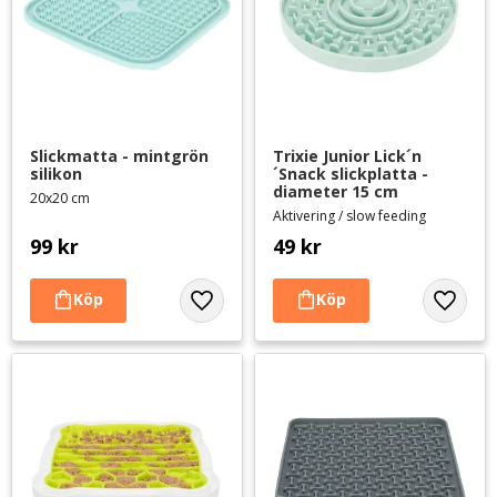
Slickmatta - mintgrön 
Trixie Junior Lick´n
silikon
´Snack slickplatta - 
diameter 15 cm
20x20 cm
Aktivering / slow feeding
99
kr
49
kr
Lägg till i favoriter
Lägg til