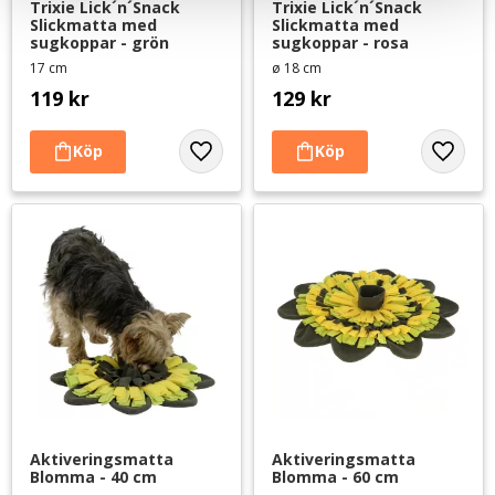
Trixie Lick´n´Snack 
Trixie Lick´n´Snack 
Slickmatta med 
Slickmatta med 
sugkoppar - grön
sugkoppar - rosa
17 cm
ø 18 cm
119
kr
129
kr
Lägg till i favoriter
Lägg til
Aktiveringsmatta 
Aktiveringsmatta 
Blomma - 40 cm
Blomma - 60 cm