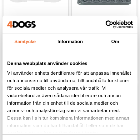
Trixie Lick´n´Snack 
Trixie Lick´n´Snack 
Aktiveringsplatta
Slickmatta - grå
Samtycke
Information
Om
20x20 cm
20x20 cm
129
kr
149
kr
Denna webbplats använder cookies
Lägg till i favoriter
Lägg til
Vi använder enhetsidentifierare för att anpassa innehållet
och annonserna till användarna, tillhandahålla funktioner
för sociala medier och analysera vår trafik. Vi
vidarebefordrar även sådana identifierare och annan
information från din enhet till de sociala medier och
annons- och analysföretag som vi samarbetar med.
Dessa kan i sin tur kombinera informationen med annan
information som du har tillhandahållit eller som de har
samlat in när du har använt deras tjänster.