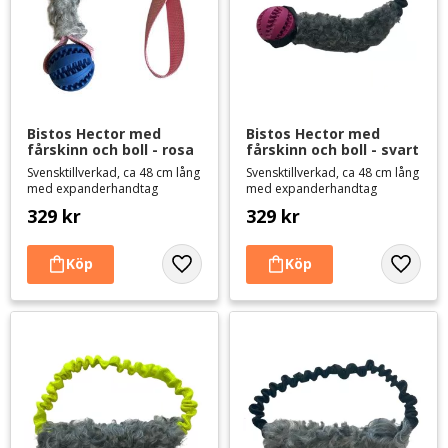
Bistos Hector med 
Bistos Hector med 
fårskinn och boll - rosa
fårskinn och boll - svart
Svensktillverkad, ca 48 cm lång
Svensktillverkad, ca 48 cm lång
med expanderhandtag
med expanderhandtag
329
kr
329
kr
Lägg till i favoriter
Lägg til