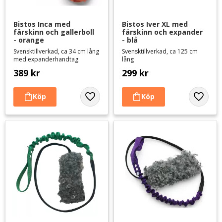
Bistos Inca med 
Bistos Iver XL med 
fårskinn och gallerboll 
fårskinn och expander 
- orange
- blå
Svensktillverkad, ca 34 cm lång
Svensktillverkad, ca 125 cm
med expanderhandtag
lång
389
kr
299
kr
Lägg till i favoriter
Lägg til