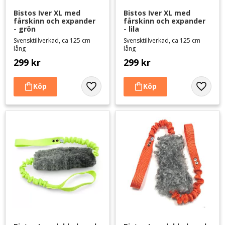
Bistos Iver XL med 
Bistos Iver XL med 
fårskinn och expander 
fårskinn och expander 
- grön
- lila
Svensktillverkad, ca 125 cm
Svensktillverkad, ca 125 cm
lång
lång
299
kr
299
kr
Lägg till i favoriter
Lägg til