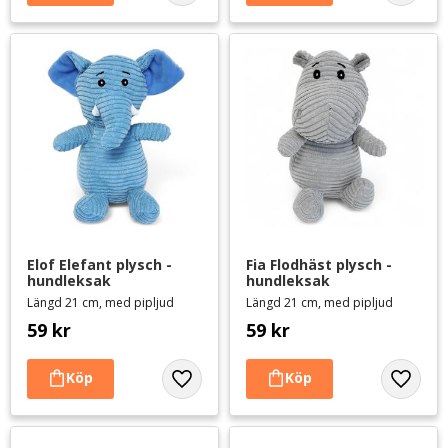
Elof Elefant plysch - 
Fia Flodhäst plysch - 
hundleksak
hundleksak
Längd 21 cm, med pipljud
Längd 21 cm, med pipljud
59
kr
59
kr
Lägg till i favoriter
Lägg til