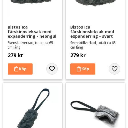
Bistos Ica 
Bistos Ica 
fårskinnsleksak med 
fårskinnsleksak med 
expanderring - neongul
expanderring - svart
Svensktillverkad, totalt ca 65
Svensktillverkad, totalt ca 65
cm lång
cm lång
279
kr
279
kr
Lägg till i favoriter
Lägg til