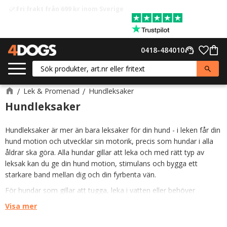
Fri frakt från 699 kr inom Sverige
check
Meny
Favor
0418-484010
support_agent
Kund
Lek & Promenad
Hundleksaker
Hundleksaker
Hundleksaker är mer än bara leksaker för din hund - i leken får din
hund motion och utvecklar sin motorik, precis som hundar i alla
åldrar ska göra. Alla hundar gillar att leka och med rätt typ av
leksak kan du ge din hund motion, stimulans och bygga ett
starkare band mellan dig och din fyrbenta vän.
För hundar som gillar att tugga, leka i vatten eller behöver
intellektuella utmaningar finns det många olika typer av leksaker
Visa mer
att leka med, som till exempel tuggleksaker, apportleksaker,
interaktiva hundleksaker och hundspel, som alla bidrar till fysisk