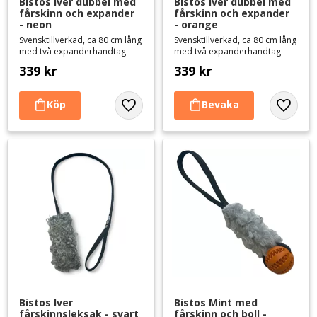
Bistos Iver dubbel med 
Bistos Iver dubbel med 
fårskinn och expander 
fårskinn och expander 
- neon
- orange
Svensktillverkad, ca 80 cm lång
Svensktillverkad, ca 80 cm lång
med två expanderhandtag
med två expanderhandtag
339
kr
339
kr
Lägg till i favoriter
Lägg til
Bistos Iver 
Bistos Mint med 
fårskinnsleksak - svart
fårskinn och boll - 