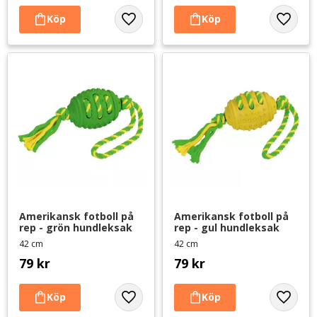
Lägg till i favoriter
Lägg til
Amerikansk fotboll på 
Amerikansk fotboll på 
rep - grön hundleksak
rep - gul hundleksak
42 cm
42 cm
79
kr
79
kr
Lägg till i favoriter
Lägg til