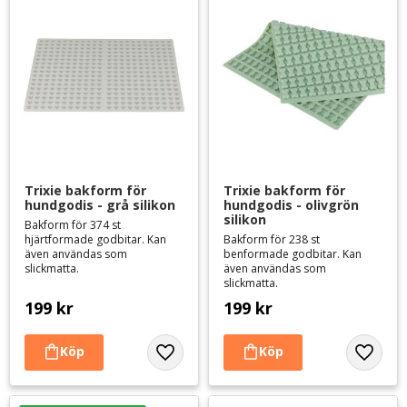
Trixie bakform för 
Trixie bakform för 
hundgodis - grå silikon
hundgodis - olivgrön 
silikon
Bakform för 374 st
hjärtformade godbitar. Kan
Bakform för 238 st
även användas som
benformade godbitar. Kan
slickmatta.
även användas som
slickmatta.
199
kr
199
kr
Lägg till i favoriter
Lägg til