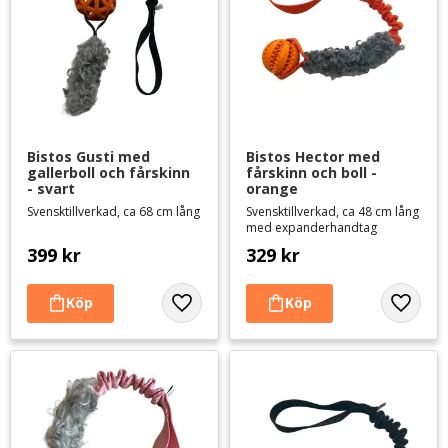
Bistos Gusti med 
Bistos Hector med 
gallerboll och fårskinn 
fårskinn och boll - 
- svart
orange
Svensktillverkad, ca 68 cm lång
Svensktillverkad, ca 48 cm lång
med expanderhandtag
399
kr
329
kr
Lägg till i favoriter
Lägg til