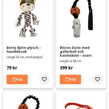
Betty Björn plysch - 
Bistos Doris med 
hundleksak
gallerboll och 
kaninskinn - svart
Längd 33 cm, med pipljud
Längd ca 68 cm
79
kr
399
kr
Lägg till i favoriter
Lägg til