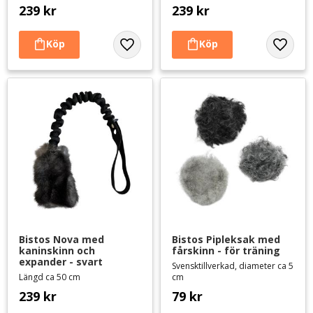
239
kr
239
kr
Lägg till i favoriter
Lägg til
Bistos Nova med 
Bistos Pipleksak med 
kaninskinn och 
fårskinn - för träning
expander - svart
Svensktillverkad, diameter ca 5
Längd ca 50 cm
cm
239
kr
79
kr