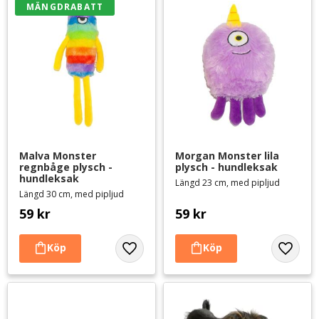
MÄNGDRABATT
Malva Monster 
Morgan Monster lila 
regnbåge plysch - 
plysch - hundleksak
hundleksak
Längd 23 cm, med pipljud
Längd 30 cm, med pipljud
59
kr
59
kr
Lägg till i favoriter
Lägg til