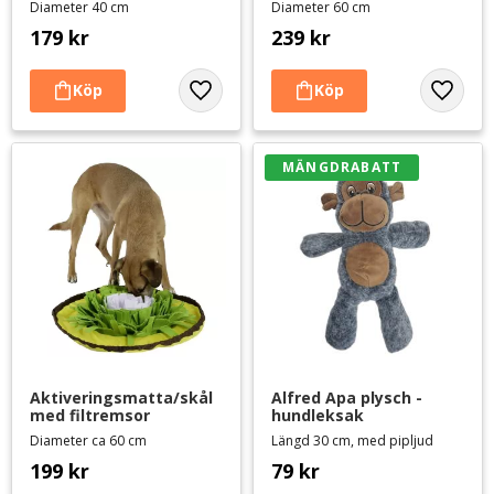
Diameter 40 cm
Diameter 60 cm
179
kr
239
kr
Lägg till i favoriter
Lägg til
MÄNGDRABATT
Aktiveringsmatta/skål 
Alfred Apa plysch - 
med filtremsor
hundleksak
Diameter ca 60 cm
Längd 30 cm, med pipljud
199
kr
79
kr