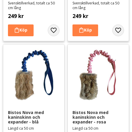
Svensktillverkad, totalt ca 50
Svensktillverkad, totalt ca 50
cm lång
cm lång
249
kr
249
kr
Lägg till i favoriter
Lägg til
Bistos Nova med 
Bistos Nova med 
kaninskinn och 
kaninskinn och 
expander - blå
expander - rosa
Längd ca 50 cm
Längd ca 50 cm