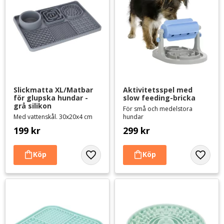
Slickmatta XL/Matbar 
Aktivitetsspel med 
för glupska hundar - 
slow feeding-bricka
grå silikon
För små och medelstora
Med vattenskål. 30x20x4 cm
hundar
199
kr
299
kr
Lägg till i favoriter
Lägg til