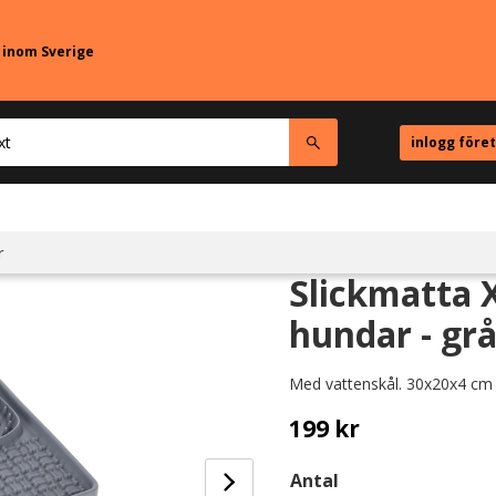
r inom Sverige
inlogg före
r
Slickmatta 
hundar - grå
Med vattenskål. 30x20x4 cm
199
kr
Antal