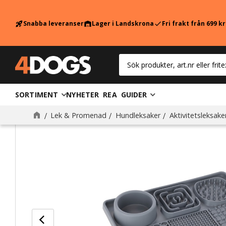
Snabba leveranser
Lager i Landskrona
Fri frakt från 699 k
rocket_launch
warehouse
check
SORTIMENT
NYHETER
REA
GUIDER
Lek & Promenad
Hundleksaker
Aktivitetsleksake