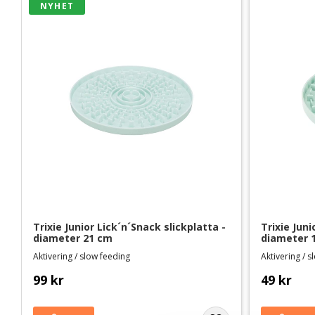
NYHET
Trixie Junior Lick´n´Snack slickplatta - 
Trixie Juni
diameter 21 cm
diameter 
Aktivering / slow feeding
Aktivering / 
99
kr
49
kr