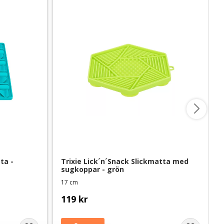
a - 
Trixie Lick´n´Snack Slickmatta med 
sugkoppar - grön
17 cm
119
kr