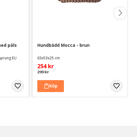
ed päls 
Hundbädd Mocca - brun
rsprung EU
63x53x25 cm
254
kr
299
kr