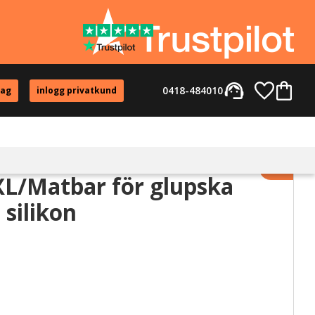
support_agent
Favorite
Kundvag
0418-484010
tag
inlogg privatkund
Lägg til
XL/Matbar för glupska
 silikon