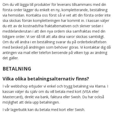
Om du vill lägga till produkter för leverans tillsammans med din
första order lägger du enkelt en ny, kompletterande, beställning
via hemsidan. Kontakta oss först så vi vet att din första order inte
ska skickas förrän kompletteringen har kommit in. I kassan väljer
du ett av de kostnadsfria fraktalternativen och skriver sedan i
meddelanderutan i att den nya ordern ska samfraktas med din
tidigare order. Vi ser då till att alla dina varor skickas samtidigt.
Om du vill ändra i en beställning svarar du på orderbekräftelsen
med besked på ändringen som behöver göras. Vi kontaktar dig då
antingen via mail eller telefon beroende på vilken typ av ändring
det gäller.
BETALNING
Vilka olika betalningsalternativ finns?
I vår webbshop erbjuder vi enkel och trygg betalning via Klarna. I
kassan väljer du själv om du vill betala med kort (VISA eller
Mastercard), direkt via bank, faktura eller Swish. Du har också
möjlighet att dela upp betalningen.
I vår lagerbutik kan du betala med kort eller Swish.