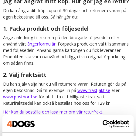
Jag har ångrat mitt köp. Hur gör jag en retur?
Du kan ångra ditt köp i upp till 30 dagar och returnera varan på
egen bekostnad till oss. Så här gör du:
1. Packa produkt och följesedel
Ange anledning till returen på den bifogade följesedeln eller
använd vårt
ångerformulär
. Förpacka produkten väl tillsammans
med följesedeln. Använd gärna kartongen du fick leveransen i.
Produkten ska vara oanvänd och ligga i sin originalförpackning
om sådan finns.
2. Välj fraktsätt
Du kan själv välja hur du vill returnera varan. Returen gör du på
egen bekostnad. Gå till exempel in på
www.fraktjakt.se
eller
www.postnord.se
för att hitta ditt billigaste fraktsätt.
Returfraktsedel kan också beställas hos oss för 129 kr.
Här kan du beställa och läsa mer om vår returfrakt.
Det går också bra att kostnadsfritt returnera varan direkt till vårt
lager på Lodjursgatan 4B i Landskrona eller på hundutställningar
där vi har monter.
Här hittar du en lista över de hundutställningar