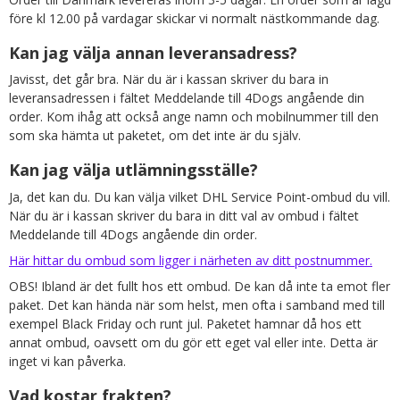
före kl 12.00 på vardagar skickar vi normalt nästkommande dag.
Kan jag välja annan leveransadress?
Javisst, det går bra. När du är i kassan skriver du bara in
leveransadressen i fältet Meddelande till 4Dogs angående din
order. Kom ihåg att också ange namn och mobilnummer till den
som ska hämta ut paketet, om det inte är du själv.
Kan jag välja utlämningsställe?
Ja, det kan du. Du kan välja vilket DHL Service Point-ombud du vill.
När du är i kassan skriver du bara in ditt val av ombud i fältet
Meddelande till 4Dogs angående din order.
Här hittar du ombud som ligger i närheten av ditt postnummer.
OBS! Ibland är det fullt hos ett ombud. De kan då inte ta emot fler
paket. Det kan hända när som helst, men ofta i samband med till
exempel Black Friday och runt jul. Paketet hamnar då hos ett
annat ombud, oavsett om du gör ett eget val eller inte. Detta är
inget vi kan påverka.
Vad kostar frakten?