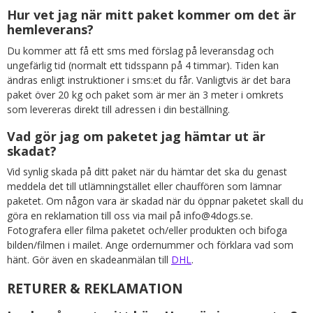
Hur vet jag när mitt paket kommer om det är
hemleverans?
Du kommer att få ett sms med förslag på leveransdag och
ungefärlig tid (normalt ett tidsspann på 4 timmar). Tiden kan
ändras enligt instruktioner i sms:et du får. Vanligtvis är det bara
paket över 20 kg och paket som är mer än 3 meter i omkrets
som levereras direkt till adressen i din beställning.
Vad gör jag om paketet jag hämtar ut är
skadat?
Vid synlig skada på ditt paket när du hämtar det ska du genast
meddela det till utlämningstället eller chauffören som lämnar
paketet. Om någon vara är skadad när du öppnar paketet skall du
göra en reklamation till oss via mail på info@4dogs.se.
Fotografera eller filma paketet och/eller produkten och bifoga
bilden/filmen i mailet. Ange ordernummer och förklara vad som
hänt. Gör även en skadeanmälan till
DHL
.
RETURER & REKLAMATION