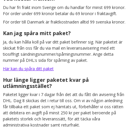
Du har fri frakt inom Sverige om du handlar för minst 699 kronor.
För order under 699 kronor betalar du 69 kronor i fraktavgift.
För order till Danmark är fraktkostnaden alltid 99 svenska kronor.
Kan jag spåra mitt paket?
Ja, du kan hålla koll på var ditt paket befinner sig. När paketet är
skickat från oss får du via mail en leveransavisering med ett
tiosiffrigt sändningsnummer/spårningsnummer. Ange detta
nummer på DHL:s sida för spårning av paket.
Här kan du spåra ditt paket
Hur länge ligger paketet kvar på
utlämningsstället?
Paketet ligger kvar i 7 dagar från det att du fått din avisering från
DHL. Dag 8 skickas det i retur till oss. Om vi av någon anledning
får tillbaka ett paket som ej hämtats ut, förbehåller vi oss rätten
att debitera en avgift på minst 250 kr per paket beroende på
paketets storlek och leveranssätt, för att täcka våra
administrativa kostnader samt returfrakt.