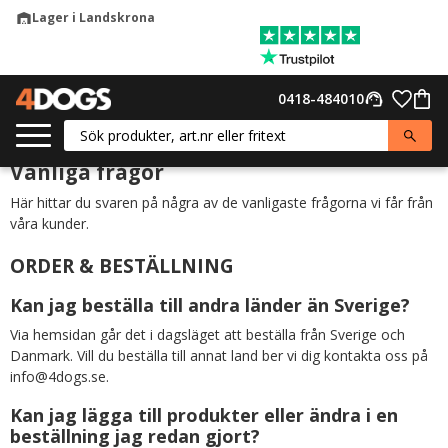
Lager i Landskrona
warehouse
Meny
Favor
0418-484010
support_agent
Kund
Vanliga frågor
Här hittar du svaren på några av de vanligaste frågorna vi får från
våra kunder.
ORDER & BESTÄLLNING
Kan jag beställa till andra länder än Sverige?
Via hemsidan går det i dagsläget att beställa från Sverige och
Danmark. Vill du beställa till annat land ber vi dig kontakta oss på
info@4dogs.se.
Kan jag lägga till produkter eller ändra i en
beställning jag redan gjort?