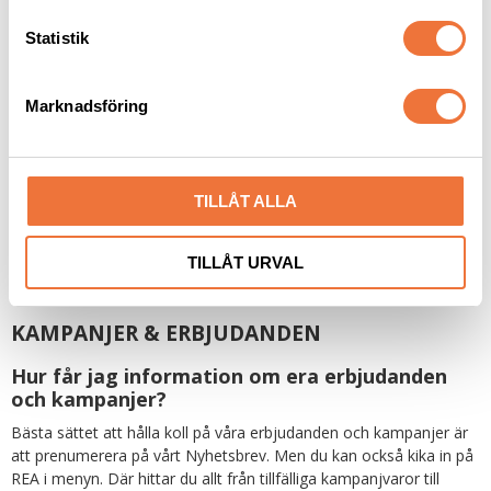
c
Vem betalar frakten för att returnera en
k
Statistik
order?
e
Om du ångrar ett köp eller vill byta en vara är det du som
s
avsändare som står för frakten. Vid reklamationer är det vi som
Marknadsföring
v
betalar returfrakten.
a
När får jag mina pengar tillbaka efter en
l
godkänd retur eller reklamation?
TILLÅT ALLA
Så snart vi mottagit din returnerade vara krediterar vi varans
värde på samma betalsätt som du använde vid köpet. Eventuell
TILLÅT URVAL
fraktkostnad krediteras inte. I de fall betalning är gjord via Klarna
sker återbetalningen även via dem.
KAMPANJER & ERBJUDANDEN
Hur får jag information om era erbjudanden
och kampanjer?
Bästa sättet att hålla koll på våra erbjudanden och kampanjer är
att prenumerera på vårt Nyhetsbrev. Men du kan också kika in på
REA i menyn. Där hittar du allt från tillfälliga kampanjvaror till