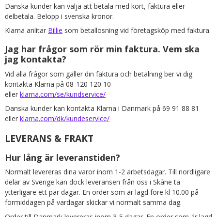
Danska kunder kan välja att betala med kort, faktura eller
delbetala. Belopp i svenska kronor.
Klarna anlitar
Billie
som betallösning vid företagsköp med faktura.
Jag har frågor som rör min faktura. Vem ska
jag kontakta?
Vid alla frågor som gäller din faktura och betalning ber vi dig
kontakta Klarna på 08-120 120 10
eller
klarna.com/se/kundservice/
Danska kunder kan kontakta Klarna i Danmark på 69 91 88 81
eller
klarna.com/dk/kundeservice/
LEVERANS & FRAKT
Hur lång är leveranstiden?
Normalt levereras dina varor inom 1-2 arbetsdagar. Till nordligare
delar av Sverige kan dock leveransen från oss i Skåne ta
ytterligare ett par dagar. En order som är lagd före kl 10.00 på
förmiddagen på vardagar skickar vi normalt samma dag.
Order till Danmark levereras inom 3-5 dagar. En order som är lagd