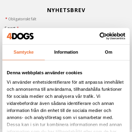
NYHETSBREV
*
Obligatoriskt fält
E-post
*
Förnamn
Samtycke
Information
Om
Efternamn
Denna webbplats använder cookies
Vi använder enhetsidentifierare för att anpassa innehållet
och annonserna till användarna, tillhandahålla funktioner
Jag samtycker till att ta emot nyhetsbrev från 4Dogs i enlighet med
för sociala medier och analysera vår trafik. Vi
integritetspolicyn
*
vidarebefordrar även sådana identifierare och annan
information från din enhet till de sociala medier och
PRENUMERERA
annons- och analysföretag som vi samarbetar med.
Dessa kan i sin tur kombinera informationen med annan
information som du har tillhandahållit eller som de har