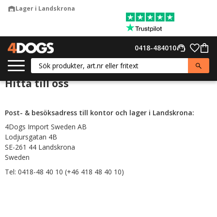
Lager i Landskrona
warehouse
Meny
Favor
0418-484010
support_agent
Kund
Hitta till oss
Post- & besöksadress till kontor och lager i Landskrona:
4Dogs Import Sweden AB
Lodjursgatan 4B
SE-261 44 Landskrona
Sweden
Tel: 0418-48 40 10 (+46 418 48 40 10)