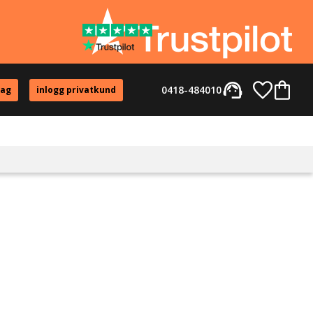
support_agent
Favorite
Kundvag
0418-484010
tag
inlogg privatkund