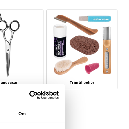
Hundsaxar
Trimtillbehör
Om