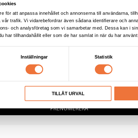
cookies
e för att anpassa innehållet och annonserna till användarna, tillh
vår trafik. Vi vidarebefordrar även sådana identifierare och anna
NYHETSBREV
nnons- och analysföretag som vi samarbetar med. Dessa kan i sin
igatoriskt fält
har tillhandahållit eller som de har samlat in när du har använt 
st
*
Inställningar
Statistik
namn
Efternamn
g samtycker till att ta emot nyhetsbrev från 4Dogs i enlighet med
integritetspoli
TILLÅT URVAL
PRENUMERERA