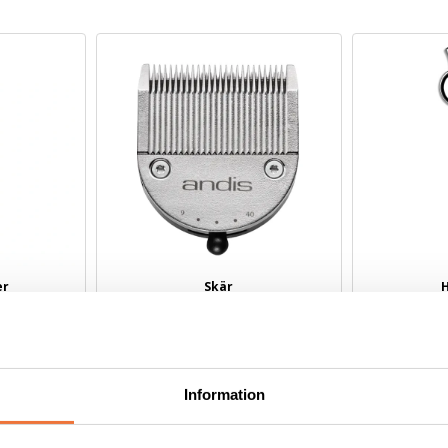
er
Skär
Inga produkter hittades.
Information