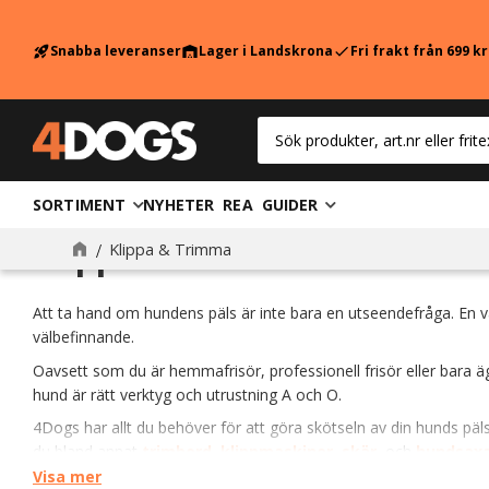
Snabba leveranser
Lager i Landskrona
Fri frakt från 699 k
rocket_launch
warehouse
check
SORTIMENT
NYHETER
REA
GUIDER
Klippa & Trimma
Klippa & Trimma
Att ta hand om hundens päls är inte bara en utseendefråga. En 
välbefinnande.
Oavsett som du är hemmafrisör, professionell frisör eller bara 
hund är rätt verktyg och utrustning A och O.
4Dogs har allt du behöver för att göra skötseln av din hunds päl
du bland annat
trimbord
,
klippmaskiner
,
skär
, och
hundsax
Visa mer