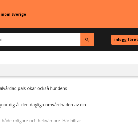
r inom Sverige
inlogg före
välvårdad päls ökar också hundens
ägnar dig åt den dagliga omvårdnaden av din
s både roligare och bekvämare. Här hittar
ar
.'