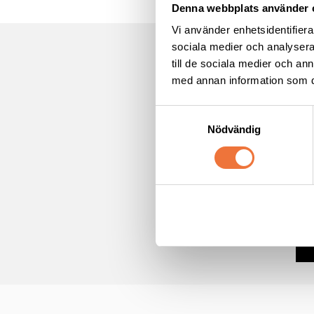
Denna webbplats använder 
Vi använder enhetsidentifierar
sociala medier och analysera 
till de sociala medier och a
*
Obl
med annan information som du 
E-po
S
Nödvändig
a
m
För
t
y
c
Ja
*
k
e
s
v
a
l