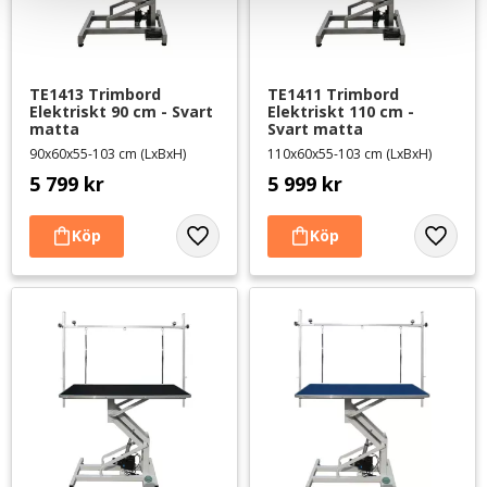
TE1413 Trimbord 
TE1411 Trimbord 
Elektriskt 90 cm - Svart 
Elektriskt 110 cm - 
matta
Svart matta
90x60x55-103 cm (LxBxH)
110x60x55-103 cm (LxBxH)
5 799
kr
5 999
kr
Lägg till i favoriter
Lägg til