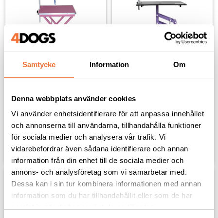
Samtycke
Information
Om
TM306 4Dogs Trimbord 
TE802 Trimbord 
Rosa inkl. koppel och 
Elektriskt 90 cm - 
galge
Svart/lila
Denna webbplats använder cookies
59,5 x 44,5 cm - Justerbart i två
90x60x52-100 cm
höjder
Vi använder enhetsidentifierare för att anpassa innehållet
1 195
kr
5 495
kr
och annonserna till användarna, tillhandahålla funktioner
för sociala medier och analysera vår trafik. Vi
Lägg till i favoriter
Lägg til
vidarebefordrar även sådana identifierare och annan
information från din enhet till de sociala medier och
annons- och analysföretag som vi samarbetar med.
Dessa kan i sin tur kombinera informationen med annan
information som du har tillhandahållit eller som de har
samlat in när du har använt deras tjänster.