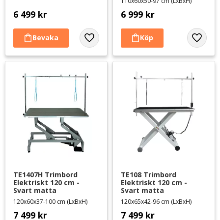
110x60x50-97 cm (LxBxH)
6 499
kr
6 999
kr
Lägg till i favoriter
Lägg til
TE1407H Trimbord 
TE108 Trimbord 
Elektriskt 120 cm - 
Elektriskt 120 cm - 
Svart matta
Svart matta
120x60x37-100 cm (LxBxH)
120x65x42-96 cm (LxBxH)
7 499
kr
7 499
kr