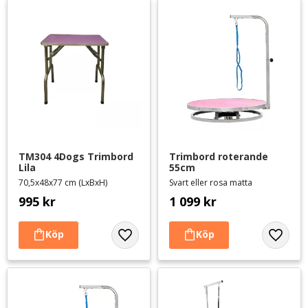
TM304 4Dogs Trimbord 
Trimbord roterande 
Lila
55cm
70,5x48x77 cm (LxBxH)
Svart eller rosa matta
995
kr
1 099
kr
Lägg till i favoriter
Lägg til