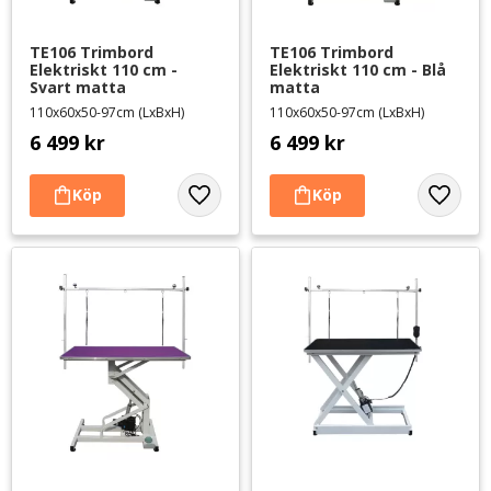
TE106 Trimbord 
TE106 Trimbord 
Elektriskt 110 cm - 
Elektriskt 110 cm - Blå 
Svart matta
matta
110x60x50-97cm (LxBxH)
110x60x50-97cm (LxBxH)
6 499
kr
6 499
kr
Lägg till i favoriter
Lägg til