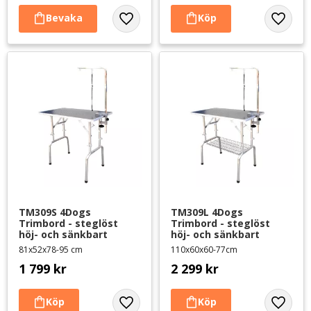
Lägg till i favoriter
Lägg til
TM309S 4Dogs 
TM309L 4Dogs 
Trimbord - steglöst 
Trimbord - steglöst 
höj- och sänkbart
höj- och sänkbart
81x52x78-95 cm
110x60x60-77cm
1 799
kr
2 299
kr
Lägg till i favoriter
Lägg til