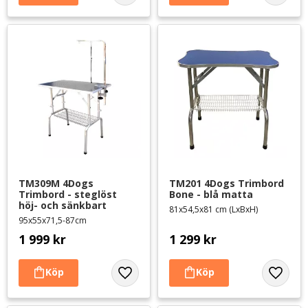
TM309M 4Dogs 
TM201 4Dogs Trimbord 
Trimbord - steglöst 
Bone - blå matta
höj- och sänkbart
81x54,5x81 cm (LxBxH)
95x55x71,5-87cm
1 999
kr
1 299
kr
Lägg till i favoriter
Lägg til