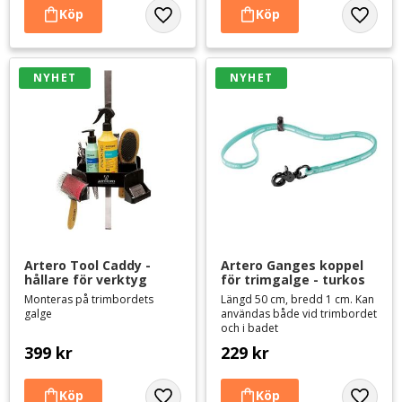
Lägg till i favoriter
Lägg til
NYHET
NYHET
Artero Tool Caddy - 
Artero Ganges koppel 
hållare för verktyg
för trimgalge - turkos
Monteras på trimbordets
Längd 50 cm, bredd 1 cm. Kan
galge
användas både vid trimbordet
och i badet
399
kr
229
kr