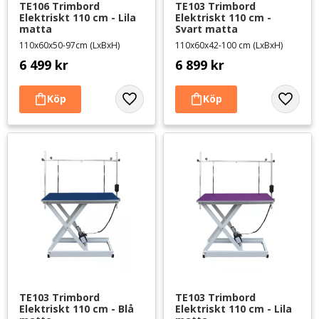
TE106 Trimbord 
TE103 Trimbord 
Elektriskt 110 cm - Lila 
Elektriskt 110 cm - 
matta
Svart matta
110x60x50-97cm (LxBxH)
110x60x42-100 cm (LxBxH)
6 499
kr
6 899
kr
Lägg till i favoriter
Lägg til
TE103 Trimbord 
TE103 Trimbord 
Elektriskt 110 cm - Blå 
Elektriskt 110 cm - Lila 