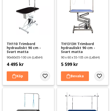
TH110 Trimbord 
TH1313H Trimbord 
hydrauliskt 90 cm - 
hydrauliskt 90 cm - 
Svart matta
Svart matta
90x60x55-100 cm (LxBxH)
90 x 60 x 55-105 cm (LxBxH)
4 495
kr
5 599
kr
Lägg till i favoriter
Lägg til