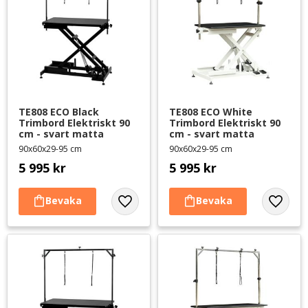
TE808 ECO Black 
TE808 ECO White 
Trimbord Elektriskt 90 
Trimbord Elektriskt 90 
cm - svart matta
cm - svart matta
90x60x29-95 cm
90x60x29-95 cm
5 995
kr
5 995
kr
Lägg till i favoriter
Lägg til