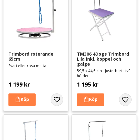
Trimbord roterande 
TM306 4Dogs Trimbord 
65cm
Lila inkl. koppel och 
galge
Svart eller rosa matta
59,5 x 44,5 cm - Justerbart i två
höjder
1 199
kr
1 195
kr
Lägg till i favoriter
Lägg til