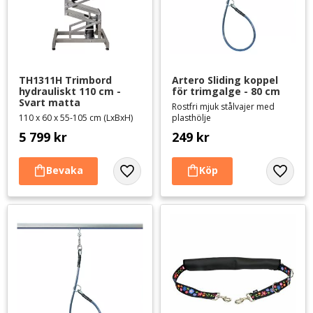
TH1311H Trimbord 
Artero Sliding koppel 
hydrauliskt 110 cm - 
för trimgalge - 80 cm
Svart matta
Rostfri mjuk stålvajer med
110 x 60 x 55-105 cm (LxBxH)
plasthölje
5 799
kr
249
kr
Lägg till i favoriter
Lägg til