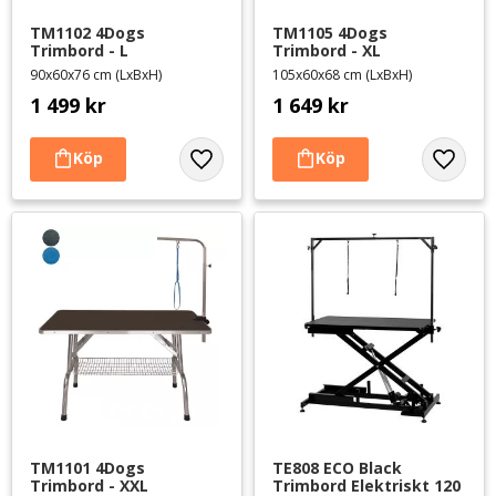
TM1102 4Dogs 
TM1105 4Dogs 
Trimbord - L
Trimbord - XL
90x60x76 cm (LxBxH)
105x60x68 cm (LxBxH)
1 499
kr
1 649
kr
Lägg till i favoriter
Lägg til
TM1101 4Dogs 
TE808 ECO Black 
Trimbord - XXL
Trimbord Elektriskt 120 