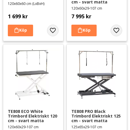
cm - svart matta
120x60x60 cm (LxBxH)
120x60x29-107 cm
1 699
kr
7 995
kr
Lägg till i favoriter
Lägg til
TE808 ECO White 
TE808 PRO Black 
Trimbord Elektriskt 120 
Trimbord Elektriskt 125 
cm - svart matta
cm - svart matta
120x60x29-107 cm
125x65x29-107 cm