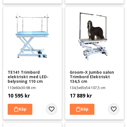
TE141 Trimbord 
Groom-X Jumbo salon 
elektriskt med LED-
Trimbord Elektriskt 
belysning 110 cm
134,5 cm
110x60x30-98 cm
134,5x65x54-107,5 cm
10 595
kr
17 889
kr
Lägg till i favoriter
Lägg til