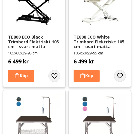
TE808 ECO Black 
TE808 ECO White 
Trimbord Elektriskt 105 
Trimbord Elektriskt 105 
cm - svart matta
cm - svart matta
105x60x29-95 cm
105x60x29-95 cm
6 499
kr
6 499
kr
Lägg till i favoriter
Lägg til