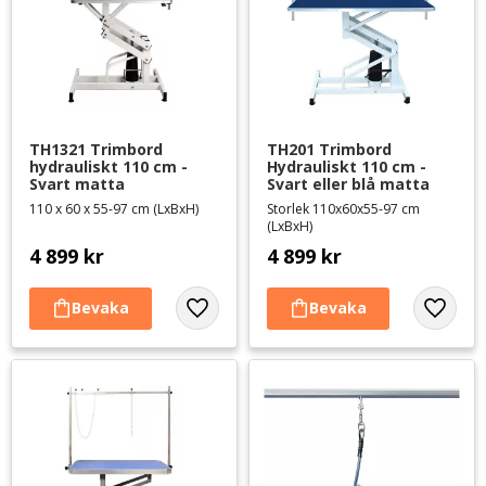
TH1321 Trimbord 
TH201 Trimbord 
hydrauliskt 110 cm - 
Hydrauliskt 110 cm - 
Svart matta
Svart eller blå matta
110 x 60 x 55-97 cm (LxBxH)
Storlek 110x60x55-97 cm
(LxBxH)
4 899
kr
4 899
kr
Lägg till i favoriter
Lägg til