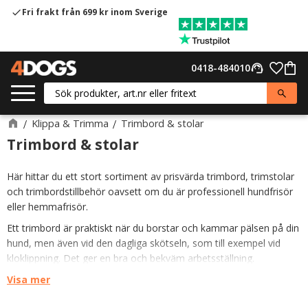
Fri frakt från 699 kr inom Sverige
check
Meny
Favor
0418-484010
support_agent
Kund
Klippa & Trimma
Trimbord & stolar
Trimbord & stolar
Här hittar du ett stort sortiment av prisvärda trimbord, trimstolar
och trimbordstillbehör oavsett om du är professionell hundfrisör
eller hemmafrisör.
Ett trimbord är praktiskt när du borstar och kammar pälsen på din
hund, men även vid den dagliga skötseln, som till exempel vid
kloklippning. Det ger en bra och bekväm arbetsställning.
Deltar du och din hund på hundutställningar kommer du att ha
Visa mer
stor nytta av ett trimbord för att jobba med pälsen mellan och