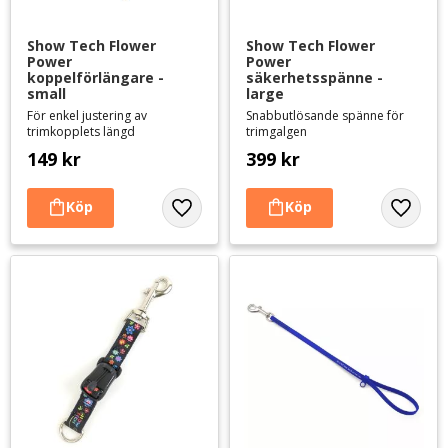
Show Tech Flower 
Show Tech Flower 
Power 
Power 
koppelförlängare - 
säkerhetsspänne - 
small
large
För enkel justering av
Snabbutlösande spänne för
trimkopplets längd
trimgalgen
149
kr
399
kr
Lägg till i favoriter
Lägg til