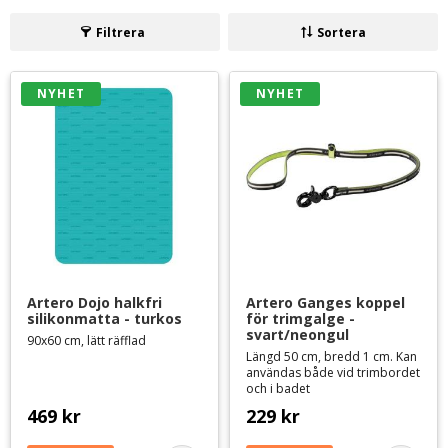
inför tävlingarna.
Här finns både hopfällbara trimbord och elektriska trimbord för
Filtrera
Sortera
bästa komfort.
Hopfällbara trimbord
NYHET
NYHET
Elektriska trimbord
Hydrauliska trimbord
Trimgalgar
Trimkoppel & selar
Frisörstolar
Övriga tillbehör
Artero Dojo halkfri 
Artero Ganges koppel 
silikonmatta - turkos
för trimgalge - 
svart/neongul
90x60 cm, lätt räfflad
Längd 50 cm, bredd 1 cm. Kan
användas både vid trimbordet
och i badet
469
kr
229
kr