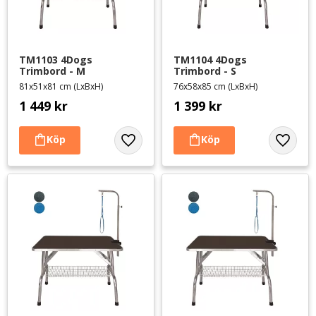
TM1103 4Dogs 
TM1104 4Dogs 
Trimbord - M
Trimbord - S
81x51x81 cm (LxBxH)
76x58x85 cm (LxBxH)
1 449
kr
1 399
kr
Lägg till i favoriter
Lägg til