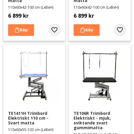
matta
matta
110x60x42-100 cm (LxBxH)
110x60x42-100 cm (LxBxH)
6 899
kr
6 899
kr
Lägg till i favoriter
Lägg til
TE1411H Trimbord 
TE106R Trimbord 
Elektriskt 110 cm - 
Elektriskt - mjuk, 
Svart matta
sviktande svart 
gummimatta
110x60x55-103 cm (LxBxH)