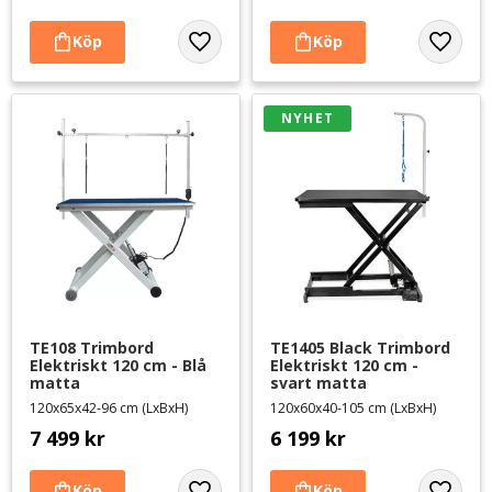
Lägg till i favoriter
Lägg til
NYHET
TE108 Trimbord 
TE1405 Black Trimbord 
Elektriskt 120 cm - Blå 
Elektriskt 120 cm - 
matta
svart matta
120x65x42-96 cm (LxBxH)
120x60x40-105 cm (LxBxH)
7 499
kr
6 199
kr