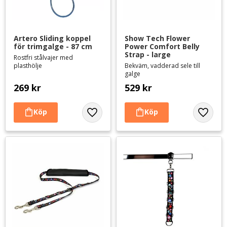
Artero Sliding koppel 
Show Tech Flower 
för trimgalge - 87 cm
Power Comfort Belly 
Strap - large
Rostfri stålvajer med
plasthölje
Bekväm, vadderad sele till
galge
269
kr
529
kr
Lägg till i favoriter
Lägg til