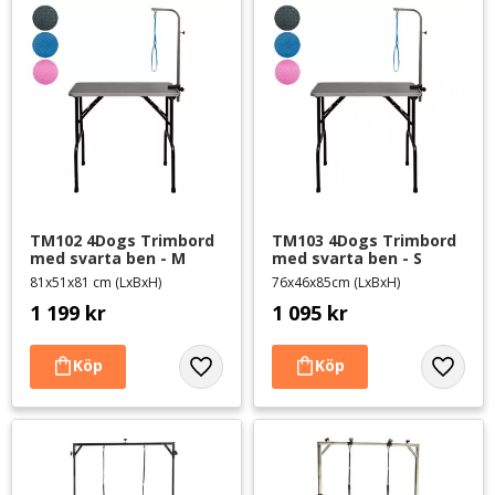
TM102 4Dogs Trimbord 
TM103 4Dogs Trimbord 
med svarta ben - M
med svarta ben - S
81x51x81 cm (LxBxH)
76x46x85cm (LxBxH)
1 199
kr
1 095
kr
Lägg till i favoriter
Lägg til