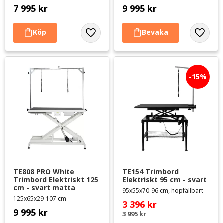
7 995
kr
9 995
kr
Lägg till i favoriter
Lägg til
15
%
TE808 PRO White 
TE154 Trimbord 
Trimbord Elektriskt 125 
Elektriskt 95 cm - svart
cm - svart matta
95x55x70-96 cm, hopfällbart
125x65x29-107 cm
3 396
kr
9 995
kr
3 995
kr