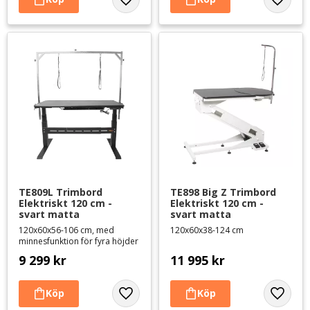
Lägg till i favoriter
Lägg til
TE809L Trimbord 
TE898 Big Z Trimbord 
Elektriskt 120 cm - 
Elektriskt 120 cm - 
svart matta
svart matta
120x60x56-106 cm, med
120x60x38-124 cm
minnesfunktion för fyra höjder
9 299
kr
11 995
kr
Lägg till i favoriter
Lägg til