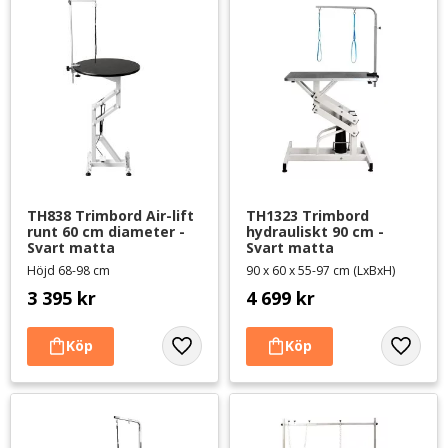
TH838 Trimbord Air-lift 
TH1323 Trimbord 
runt 60 cm diameter - 
hydrauliskt 90 cm - 
Svart matta
Svart matta
Höjd 68-98 cm
90 x 60 x 55-97 cm (LxBxH)
3 395
kr
4 699
kr
Lägg till i favoriter
Lägg til