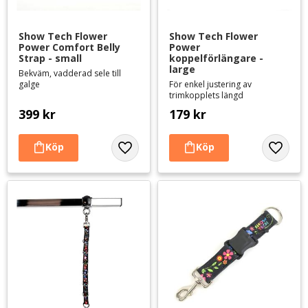
Show Tech Flower 
Show Tech Flower 
Power Comfort Belly 
Power 
Strap - small
koppelförlängare - 
large
Bekväm, vadderad sele till
galge
För enkel justering av
trimkopplets längd
399
kr
179
kr
Lägg till i favoriter
Lägg til