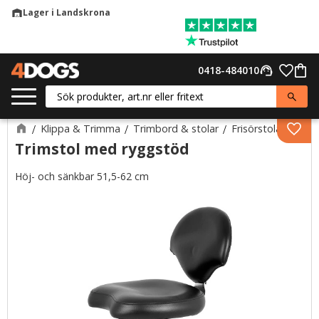
Lager i Landskrona
warehouse
Meny
Favor
0418-484010
support_agent
Kund
Klippa & Trimma
Trimbord & stolar
Frisörstolar
Lägg 
Trimstol med ryggstöd
Höj- och sänkbar 51,5-62 cm