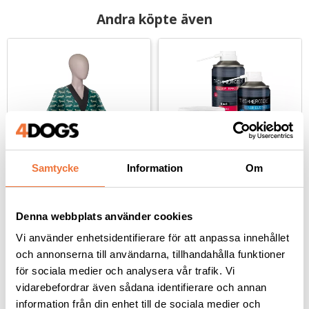
Andra köpte även
Samtycke
Information
Om
Artero Trimjacka 
Trimmercide Startset 
Teckel unisex-modell
Rengöring för skär - 4 
Denna webbplats använder cookies
produkter
Finns i tre storlekar
För rengöring av skär och saxar under och efter klippning. Svensktillverkade
Vi använder enhetsidentifierare för att anpassa innehållet
459
kr
409
kr
och annonserna till användarna, tillhandahålla funktioner
för sociala medier och analysera vår trafik. Vi
vidarebefordrar även sådana identifierare och annan
information från din enhet till de sociala medier och