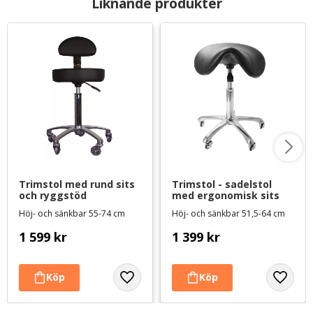
Liknande produkter
Trimstol med rund sits 
Trimstol - sadelstol 
och ryggstöd
med ergonomisk sits
Höj- och sänkbar 55-74 cm
Höj- och sänkbar 51,5-64 cm
1 599
kr
1 399
kr