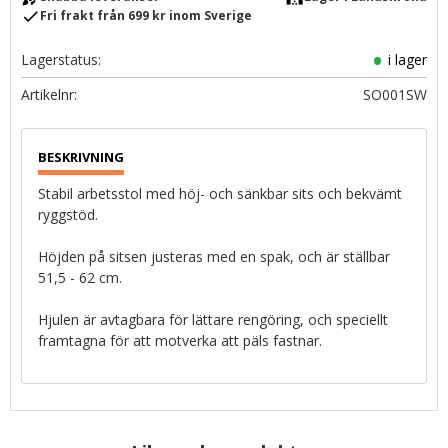
check
Fri frakt från 699 kr inom Sverige
Lagerstatus
i lager
Artikelnr
SO001SW
Stabil arbetsstol med höj- och sänkbar sits och bekvämt
ryggstöd.
Höjden på sitsen justeras med en spak, och är ställbar
51,5 - 62 cm.
Hjulen är avtagbara för lättare rengöring, och speciellt
framtagna för att motverka att päls fastnar.