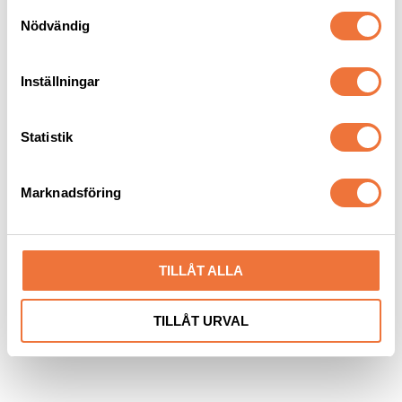
S
Nödvändig
a
m
t
Inställningar
y
c
k
Statistik
e
s
Marknadsföring
v
a
l
TILLÅT ALLA
TILLÅT URVAL