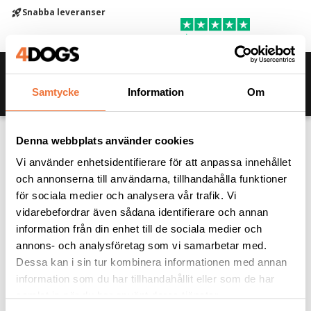
Snabba leveranser
rocket_launch
Meny
Favor
0418-484010
support_agent
Kund
Samtycke
Information
Om
Kassa
Denna webbplats använder cookies
Kundvagnen är tom
Vi använder enhetsidentifierare för att anpassa innehållet
och annonserna till användarna, tillhandahålla funktioner
Fortsätt handla
för sociala medier och analysera vår trafik. Vi
vidarebefordrar även sådana identifierare och annan
information från din enhet till de sociala medier och
annons- och analysföretag som vi samarbetar med.
Dessa kan i sin tur kombinera informationen med annan
information som du har tillhandahållit eller som de har
samlat in när du har använt deras tjänster.