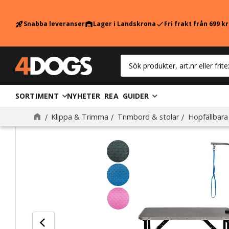
Snabba leveranser
Lager i Landskrona
Fri frakt från 699 k
rocket_launch
warehouse
check
SORTIMENT
NYHETER
REA
GUIDER
Klippa & Trimma
Trimbord & stolar
Hopfällbara