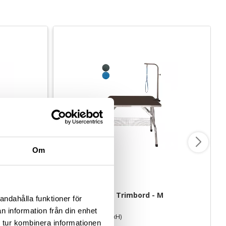
Om
TM1103 4Dogs Trimbord - M
andahålla funktioner för
n information från din enhet
81x51x81 cm (LxBxH)
 tur kombinera informationen