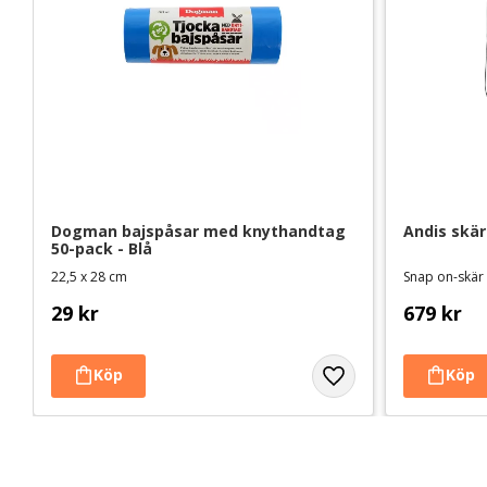
Dogman bajspåsar med knythandtag 
Andis skär
50-pack - Blå
22,5 x 28 cm
Snap on-skär
29
kr
679
kr