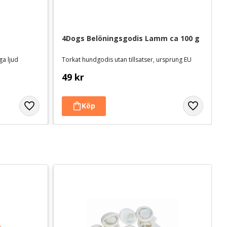
L
4Dogs Belöningsgodis Lamm ca 100 g
ga ljud
Torkat hundgodis utan tillsatser, ursprung EU
49
kr