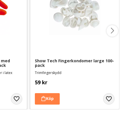
 med 
Show Tech Fingerkondomer large 100-
ack
pack
 i latex
Trimfingerskydd
59
kr