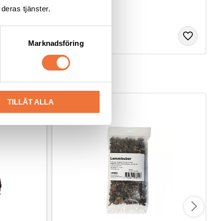
1 449
kr
deras tjänster.
Marknadsföring
TILLÅT ALLA