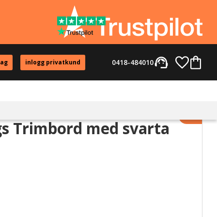
support_agent
Favorite
Kundvag
0418-484010
tag
inlogg privatkund
Lägg til
s Trimbord med svarta