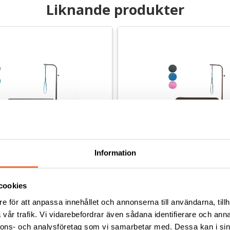
Liknande produkter
Information
cookies
gs Trimbord med svarta 
TM1104 4Dogs Trimbord - S
e för att anpassa innehållet och annonserna till användarna, tillh
vår trafik. Vi vidarebefordrar även sådana identifierare och anna
(LxBxH)
76x58x85 cm (LxBxH)
nnons- och analysföretag som vi samarbetar med. Dessa kan i sin