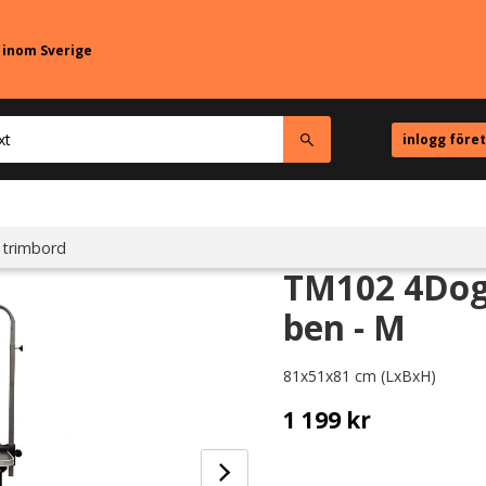
r inom Sverige
inlogg före
 trimbord
TM102 4Dog
ben - M
81x51x81 cm (LxBxH)
1 199
kr