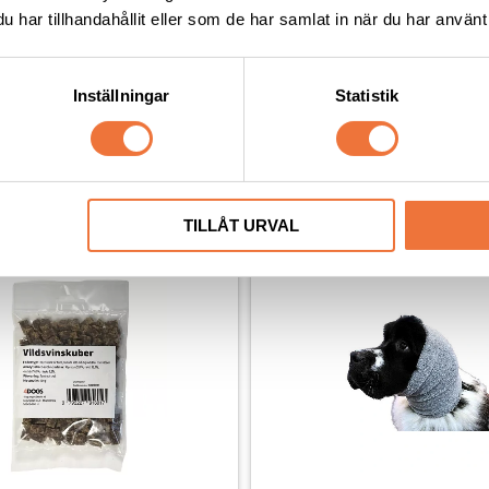
1 399
kr
har tillhandahållit eller som de har samlat in när du har använt 
Inställningar
Statistik
Andra köpte även
TILLÅT URVAL