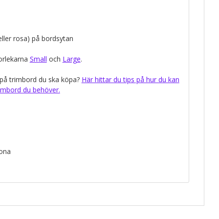
ller rosa) på bordsytan
torlekarna
Small
och
Large
.
k på trimbord du ska köpa?
Här hittar du tips på hur du kan
rimbord du behöver.
rona