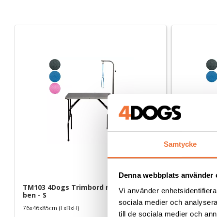
Samtycke
Denna webbplats använder 
TM103 4Dogs Trimbord med svarta 
TM101 4Do
Vi använder enhetsidentifierar
ben - S
ben - L
sociala medier och analysera 
76x46x85cm (LxBxH)
90x55x76 cm 
till de sociala medier och a