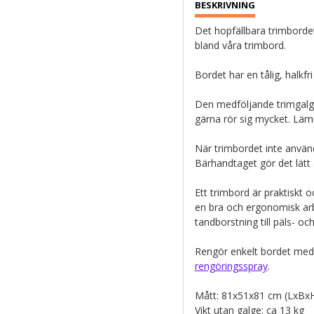
Det hopfällbara trimborde
bland våra trimbord.
Bordet har en tålig, halkf
Den medföljande trimgalge
gärna rör sig mycket. Läm
När trimbordet inte används
Bärhandtaget gör det lätt 
Ett trimbord är praktiskt 
en bra och ergonomisk arbet
tandborstning till päls- oc
Rengör enkelt bordet med 
rengöringsspray
.
Mått: 81x51x81 cm (LxBx
Vikt utan galge: ca 13 kg