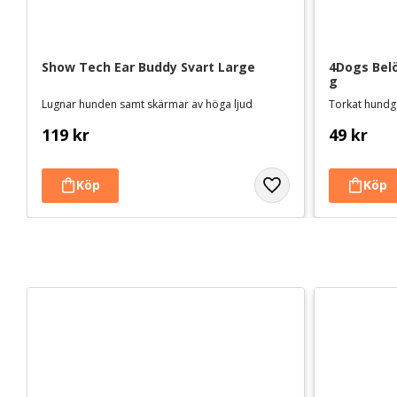
Show Tech Ear Buddy Svart Large
4Dogs Belö
g
Lugnar hunden samt skärmar av höga ljud
Torkat hundgo
119
kr
49
kr