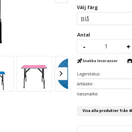
Välj färg
Antal
-
+
rocket_launch
warehous
Snabba leveranser
Lagerstatus
Artikelnr
Visa alla produkter från 