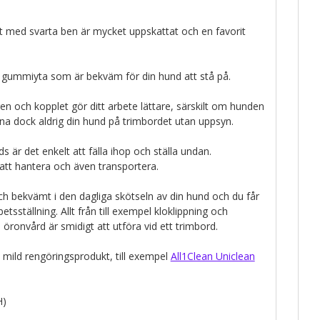
t med svarta ben är mycket uppskattat och en favorit
ri gummiyta som är bekväm för din hund att stå på.
n och kopplet gör ditt arbete lättare, särskilt om hunden
na dock aldrig din hund på trimbordet utan uppsyn.
 är det enkelt att fälla ihop och ställa undan.
att hantera och även transportera.
och bekvämt i den dagliga skötseln av din hund och du får
sställning. Allt från till exempel kloklippning och
h öronvård är smidigt att utföra vid ett trimbord.
mild rengöringsprodukt, till exempel
All1Clean Uniclean
H)