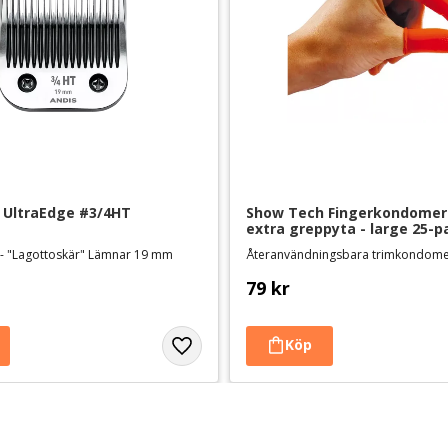
 UltraEdge #3/4HT
Show Tech Fingerkondomer
extra greppyta - large 25-p
 - "Lagottoskär" Lämnar 19 mm
Återanvändningsbara trimkondomer
79
kr