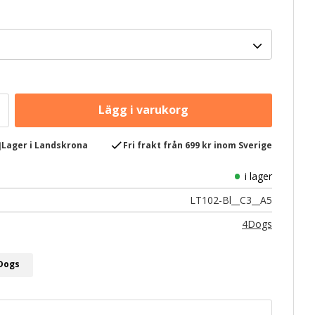
e
check
Lager i Landskrona
Fri frakt från 699 kr inom Sverige
i lager
LT102-Bl__C3__A5
4Dogs
4Dogs