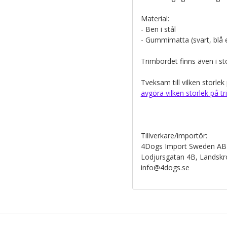
Material:
- Ben i stål
- Gummimatta (svart, blå e
Trimbordet finns även i s
Tveksam till vilken storle
avgöra vilken storlek på t
Tillverkare/importör:
4Dogs Import Sweden AB
Lodjursgatan 4B, Landsk
info@4dogs.se