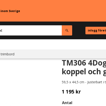
r inom Sverige
inlogg före
 trimbord
TM306 4Dogs
koppel och 
59,5 x 44,5 cm - Justerbart i 
1 195
kr
Antal