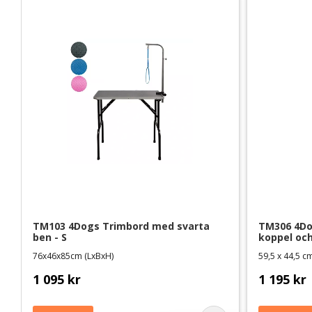
TM103 4Dogs Trimbord med svarta 
TM306 4Dog
ben - S
koppel oc
76x46x85cm (LxBxH)
59,5 x 44,5 cm
1 095
kr
1 195
kr