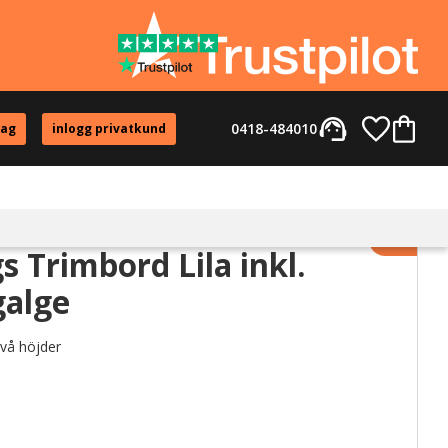
support_agent
Favorite
Kundvag
0418-484010
tag
inlogg privatkund
Lägg til
 Trimbord Lila inkl.
galge
två höjder