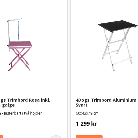
s Trimbord Rosa inkl. 
4Dogs Trimbord Aluminium S
h galge
Svart
 - Justerbart i två höjder
60x43x79 cm
1 299
kr