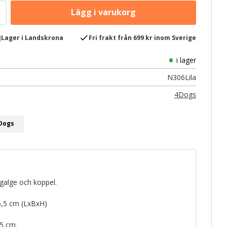
e
check
Lager i Landskrona
Fri frakt från 699 kr inom Sverige
i lager
N306Lila
4Dogs
4Dogs
galge och koppel.
86,5 cm (LxBxH)
,5 cm.