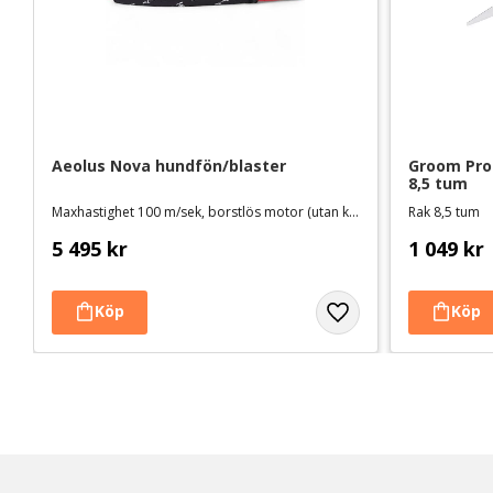
Aeolus Nova hundfön/blaster
Groom Profe
8,5 tum
Maxhastighet 100 m/sek, borstlös motor (utan kol)
Rak 8,5 tum
5 495
kr
1 049
kr