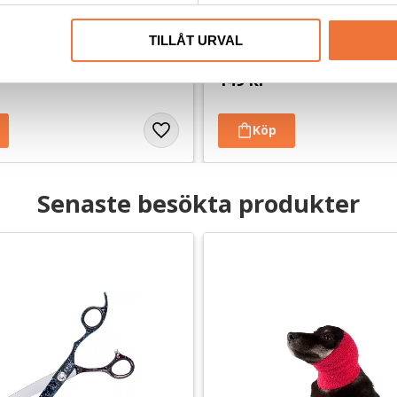
 #15
Millers Klotång röd
TILLÅT URVAL
 - Lämnar 1,2 mm
13 cm
149
kr
Senaste besökta produkter