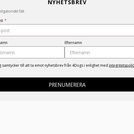
NYHETSBREV
igatoriskt fält
st
*
namn
Efternamn
g samtycker till att ta emot nyhetsbrev från 4Dogs i enlighet med
integritetspoli
PRENUMERERA