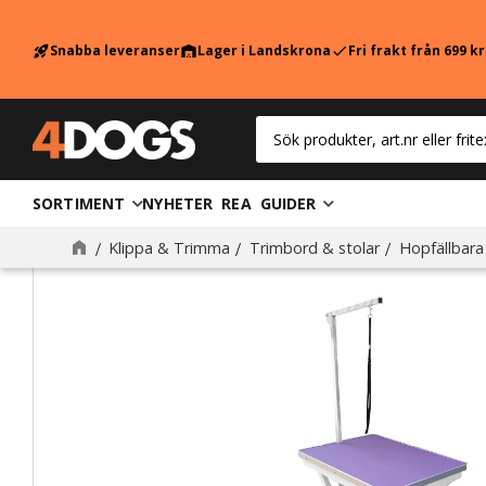
Snabba leveranser
Lager i Landskrona
Fri frakt från 699 k
rocket_launch
warehouse
check
SORTIMENT
NYHETER
REA
GUIDER
Klippa & Trimma
Trimbord & stolar
Hopfällbara