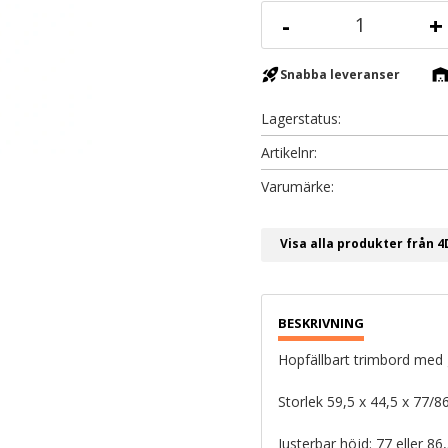
-
+
rocket_launch
warehous
Snabba leveranser
Lagerstatus
Artikelnr
Visa alla produkter från 
Hopfällbart trimbord med 
Storlek 59,5 x 44,5 x 77/
Justerbar höjd: 77 eller 86