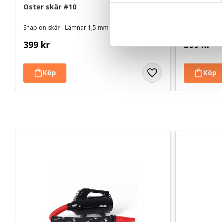
Oster skär #10
Oster skär
c
k
Snap on-skär - Lämnar 1,5 mm
Snap on-skär
e
399
kr
399
kr
s
v
a
l