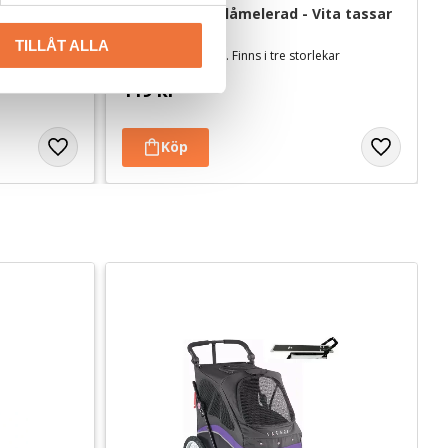
Vetbed Kelly Blåmelerad - Vita tassar
TILLÅT ALLA
Tjocklek ca 28 mm. Finns i tre storlekar
119
kr