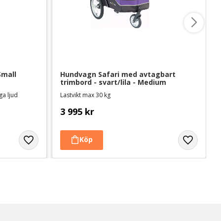
Small
Hundvagn Safari med avtagbart 
trimbord - svart/lila - Medium
ga ljud
Lastvikt max 30 kg
3 995
kr