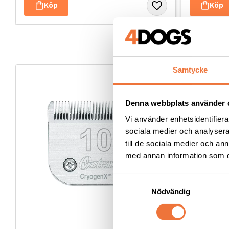
Samtycke
Denna webbplats använder 
Vi använder enhetsidentifierar
sociala medier och analysera 
till de sociala medier och a
med annan information som du 
S
Nödvändig
a
m
t
y