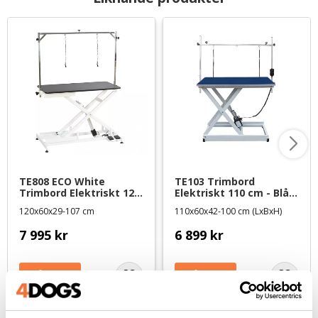
TE808 ECO White 
TE103 Trimbord 
Trimbord Elektriskt 120 
Elektriskt 110 cm - Blå 
cm - svart matta
matta
120x60x29-107 cm
110x60x42-100 cm (LxBxH)
7 995
kr
6 899
kr