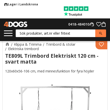
Lager i Landskrona
warehouse
Meny
Favor
0418-484010
support_agent
Kund
Klippa & Trimma
Trimbord & stolar
Lägg 
Elektriska trimbord
TE809L Trimbord Elektriskt 120 cm -
svart matta
120x60x56-106 cm, med minnesfunktion för fyra höjder