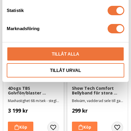
c
k
Statistik
Senaste besökta produkter
e
s
Marknadsföring
v
a
l
TILLÅT ALLA
TILLÅT URVAL
4Dogs TBS 
Show Tech Comfort 
Golvfön/blaster 
Bellyband för stora 
mörkblå - slang och rör 
hundar
Maxhastighet 68 m/sek - steglöst variabel hastighet och tillsatt värme
Bekväm, vadderad sele till galge
medföljer
3 199
kr
299
kr