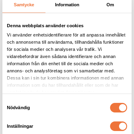
Andra köpte även
Samtycke
Information
Om
Denna webbplats använder cookies
Vi använder enhetsidentifierare för att anpassa innehållet
och annonserna till användarna, tillhandahålla funktioner
för sociala medier och analysera vår trafik. Vi
vidarebefordrar även sådana identifierare och annan
information från din enhet till de sociala medier och
annons- och analysföretag som vi samarbetar med.
Dessa kan i sin tur kombinera informationen med annan
Oster skär #7
4Dogs Belöningsgodis 
information som du har tillhandahållit eller som de har
Fasan ca 100 g
samlat in när du har använt deras tjänster.
Snap on-skär Skip Tooth - Lämnar 3,2 mm
Torkat hundgodis utan tillsatser, ursprung EU
S
439
kr
49
kr
Nödvändig
a
m
t
Inställningar
y