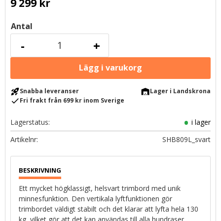
9 299
kr
Antal
-
+
rocket_launch
warehouse
Snabba leveranser
Lager i Landskrona
check
Fri frakt från 699 kr inom Sverige
Lagerstatus
i lager
Artikelnr
SHB809L_svart
Ett mycket högklassigt, helsvart trimbord med unik
minnesfunktion. Den vertikala lyftfunktionen gör
trimbordet väldigt stabilt och det klarar att lyfta hela 130
kg, vilket gör att det kan användas till alla hundraser.