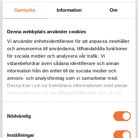
Samtycke
Information
Om
Andra köpte även
Denna webbplats använder cookies
Vi använder enhetsidentifierare för att anpassa innehållet
och annonserna till användarna, tillhandahålla funktioner
för sociala medier och analysera vår trafik. Vi
vidarebefordrar även sådana identifierare och annan
information från din enhet till de sociala medier och
annons- och analysföretag som vi samarbetar med.
Dessa kan i sin tur kombinera informationen med annan
information som du har tillhandahållit eller som de har
Show Tech Ear Buddy 
Show Tech 
samlat in när du har använt deras tjänster.
Pro Pack
Fingerkondomer large 
100-pack
Innehåller fyra Ear Buddy i olika storlekar
Trimfingerskydd
S
Nödvändig
a
389
kr
59
kr
m
t
Inställningar