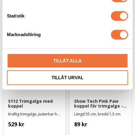
y
c
k
Statistik
Senaste besökta produkter
e
s
Marknadsföring
v
a
l
TILLÅT ALLA
TILLÅT URVAL
S112 Trimgalge med 
Show Tech Pink Paw 
koppel
koppel för trimgalge - 
55 cm
Kraftig trimgalge, justerbar höjd
Längd 55 cm, bredd 1,5 cm
529
kr
89
kr