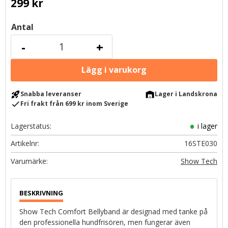
299
kr
Antal
-
+
rocket_launch
warehouse
Snabba leveranser
Lager i Landskrona
check
Fri frakt från 699 kr inom Sverige
Lagerstatus
i lager
Artikelnr
16STE030
Show Tech
Show Tech Comfort Bellyband är designad med tanke på
den professionella hundfrisören, men fungerar även