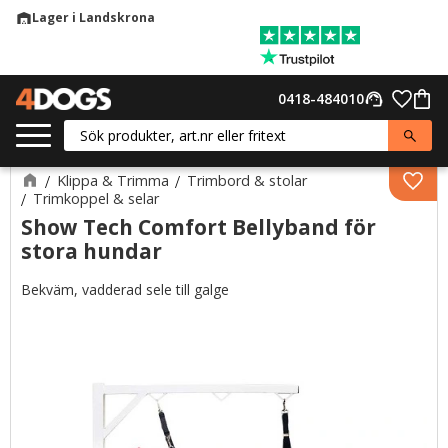
Lager i Landskrona
warehouse
Meny
Favor
0418-484010
support_agent
Kund
Klippa & Trimma
Trimbord & stolar
Lägg 
Trimkoppel & selar
Show Tech Comfort Bellyband för
stora hundar
Bekväm, vadderad sele till galge