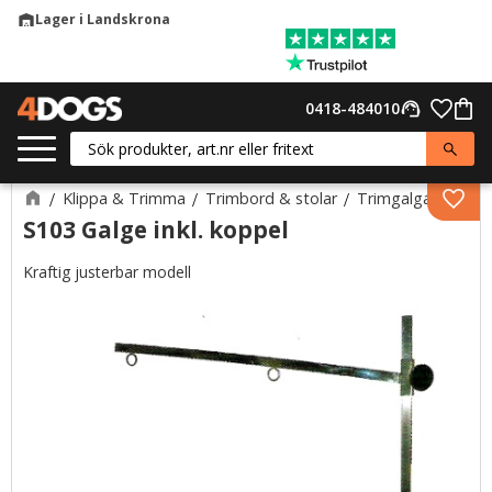
Lager i Landskrona
warehouse
Meny
Favor
0418-484010
support_agent
Kund
Klippa & Trimma
Trimbord & stolar
Trimgalgar
Lägg 
S103 Galge inkl. koppel
Kraftig justerbar modell