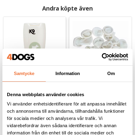
Andra köpte även
Samtycke
Information
Om
K9 Aloe Vera schampo - 
Show Tech 
finns i fyra storlekar
Fingerkondomer 
Denna webbplats använder cookies
medium 100-pack
Naturligt schampo med lugnande effekt
Trimfingerskydd
Vi använder enhetsidentifierare för att anpassa innehållet
59
kr
59
kr
och annonserna till användarna, tillhandahålla funktioner
för sociala medier och analysera vår trafik. Vi
vidarebefordrar även sådana identifierare och annan
information från din enhet till de sociala medier och