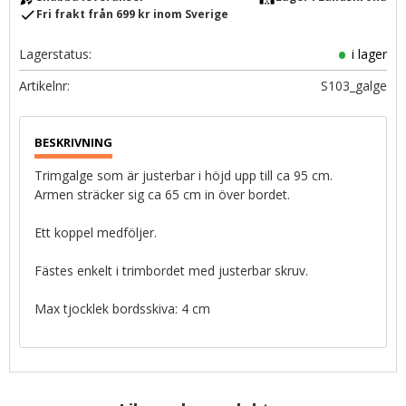
check
Fri frakt från 699 kr inom Sverige
Lagerstatus
i lager
Artikelnr
S103_galge
Trimgalge som är justerbar i höjd upp till ca 95 cm.
Armen sträcker sig ca 65 cm in över bordet.
Ett koppel medföljer.
Fästes enkelt i trimbordet med justerbar skruv.
Max tjocklek bordsskiva: 4 cm