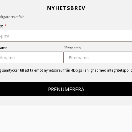
NYHETSBREV
igatoriskt fält
st
*
namn
Efternamn
g samtycker till att ta emot nyhetsbrev från 4Dogs i enlighet med
integritetspoli
PRENUMERERA