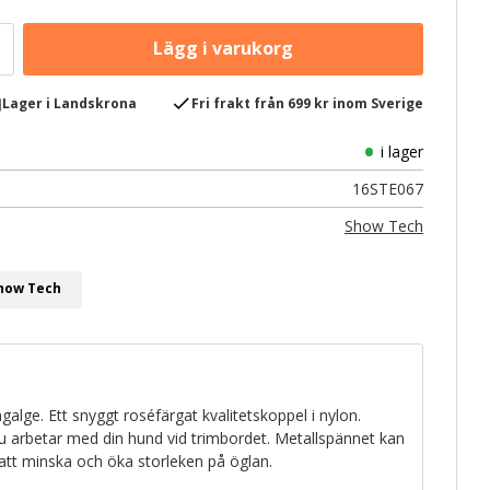
e
check
Lager i Landskrona
Fri frakt från 699 kr inom Sverige
i lager
16STE067
Show Tech
Show Tech
alge. Ett snyggt roséfärgat kvalitetskoppel i nylon.
du arbetar med din hund vid trimbordet. Metallspännet kan
r att minska och öka storleken på öglan.