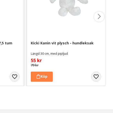
7,5 tum
Kicki Kanin vit plysch - hundleksak
Längd 30 cm, med pipljud
55
kr
79
kr