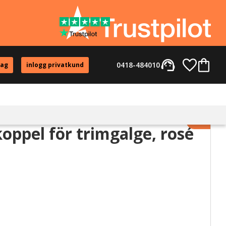
support_agent
Favorite
Kundvag
0418-484010
tag
inlogg privatkund
Lägg til
oppel för trimgalge, rosé