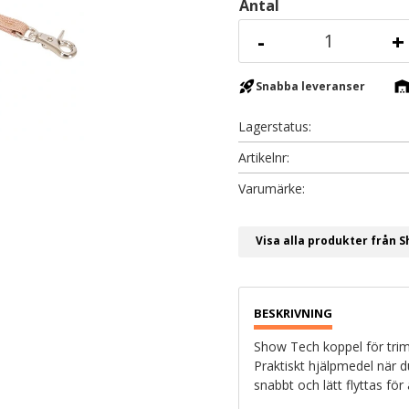
Antal
-
+
rocket_launch
warehous
Snabba leveranser
Lagerstatus
Artikelnr
Visa alla produkter från 
Show Tech koppel för trimg
Praktiskt hjälpmedel när 
snabbt och lätt flyttas fö