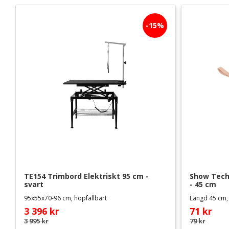
15
%
TE154 Trimbord Elektriskt 95 cm - 
Show Tech 
svart
- 45 cm
95x55x70-96 cm, hopfällbart
Längd 45 cm
3 396
kr
71
kr
3 995
kr
79
kr