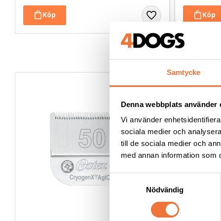
Samtycke
Denna webbplats använder 
Vi använder enhetsidentifierar
sociala medier och analysera 
till de sociala medier och a
med annan information som du 
S
Nödvändig
a
m
t