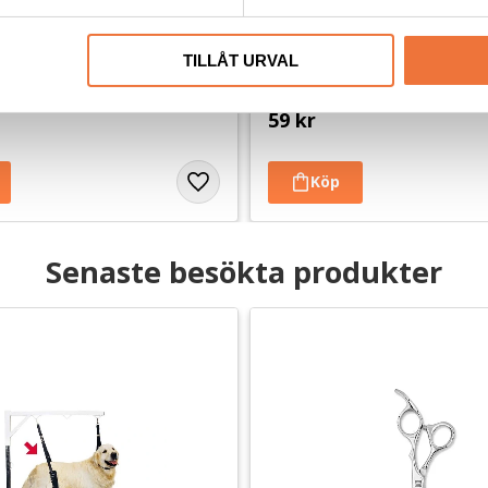
ningsgodis Anka Mini - 400 
Show Tech Fingerkondomer
100-pack
TILLÅT URVAL
ror, låg fetthalt
Trimfingerskydd
59
kr
Senaste besökta produkter