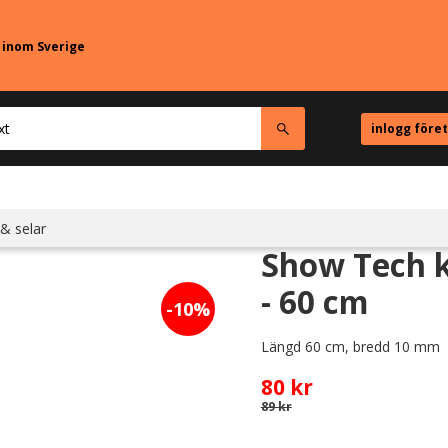
r inom Sverige
inlogg före
& selar
Show Tech k
- 60 cm
10
%
Längd 60 cm, bredd 10 mm
Nedsatt pris:
80
kr
Ordinarie pris:
89
kr