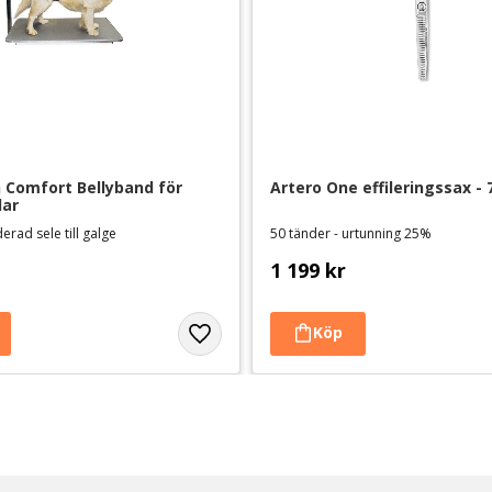
Comfort Bellyband för 
Artero One effileringssax - 
dar
rad sele till galge
50 tänder - urtunning 25%
1 199
kr