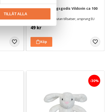
 medium 
4Dogs Belöningsgodis Vildsvin ca 100 
g
TILLÅT ALLA
Torkat hundgodis utan tillsatser, ursprung EU
49
kr
30
%