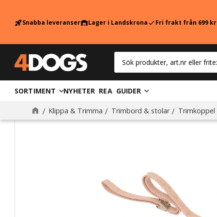
Snabba leveranser
Lager i Landskrona
Fri frakt från 699 k
rocket_launch
warehouse
check
SORTIMENT
NYHETER
REA
GUIDER
Klippa & Trimma
Trimbord & stolar
Trimkoppel 