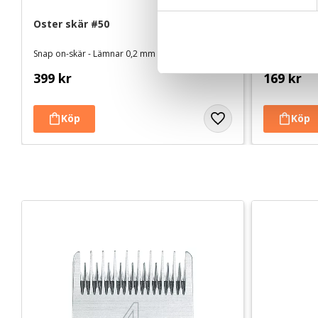
y
Oster skär #50
2pets belö
c
g
k
Snap on-skär - Lämnar 0,2 mm
Av färska råva
e
s
399
kr
169
kr
v
a
l