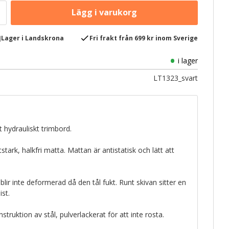
e
check
Lager i Landskrona
Fri frakt från 699 kr inom Sverige
i lager
LT1323_svart
t hydrauliskt trimbord.
stark, halkfri matta. Mattan är antistatisk och lätt att
lir inte deformerad då den tål fukt. Runt skivan sitter en
st.
struktion av stål, pulverlackerat för att inte rosta.