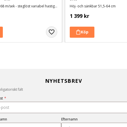
Maxhastighet 68 m/sek - steglöst variabel hastighet och tillsatt värme
Höj- och sänkbar 51,5-64 cm
1 399
kr
NYHETSBREV
igatoriskt fält
st
*
namn
Efternamn