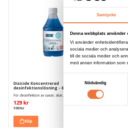
Samtycke
Denna webbplats använder 
Vi använder enhetsidentifierar
sociala medier och analysera 
till de sociala medier och a
med annan information som du 
S
Nödvändig
Disicide Koncentrerad 
Wahl Dista
a
desinfektionslösning - 600 ml
set med 8 
m
För desinfektion av saxar, skär, borstar och hårda ytor. Vattenbaserad och svensktillverkad
t
129
kr
y
499
kr
199
kr
c
k
e