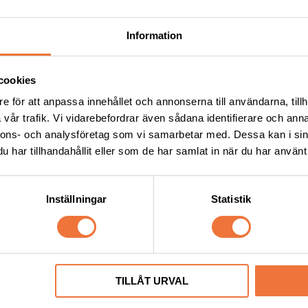
Information
cookies
e för att anpassa innehållet och annonserna till användarna, tillh
vår trafik. Vi vidarebefordrar även sådana identifierare och anna
nnons- och analysföretag som vi samarbetar med. Dessa kan i sin
har tillhandahållit eller som de har samlat in när du har använt 
Inställningar
Statistik
nskammar rostfritt stål - 
Wahl Distanskam slide-on fö
st - snap-on
trimmer - lila #2, lämnar 6
Lämnar 3-25 mm. Passar standard snap on-skär #10, #15 eller #30
109
kr
TILLÅT URVAL