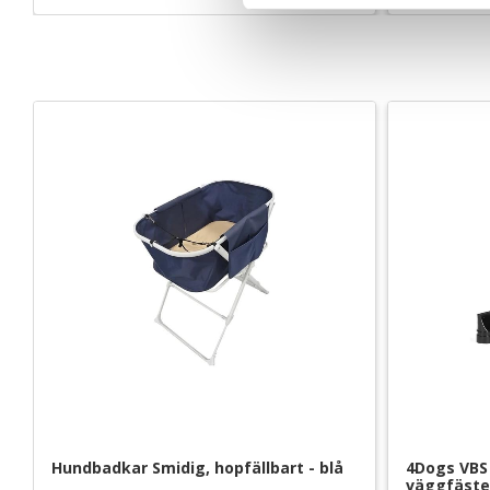
s
v
a
l
Hundbadkar Smidig, hopfällbart - blå
4Dogs VBS 
väggfäste 