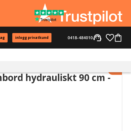
support_agent
Favorite
Kundvag
0418-484010
tag
inlogg privatkund
Lägg til
bord hydrauliskt 90 cm -