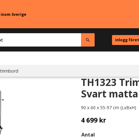
r inom Sverige
inlogg före
 trimbord
TH1323 Trim
Svart matta
90 x 60 x 55-97 cm (LxBxH)
4 699
kr
Antal