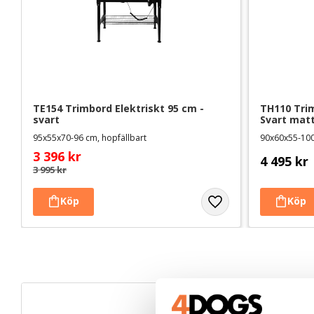
TE154 Trimbord Elektriskt 95 cm - 
TH110 Trim
svart
Svart mat
95x55x70-96 cm, hopfällbart
90x60x55-100
3 396
kr
4 495
kr
3 995
kr
35
%