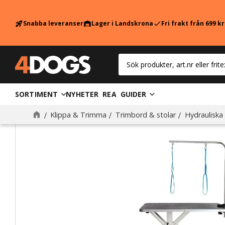
Snabba leveranser
Lager i Landskrona
Fri frakt från 699 k
rocket_launch
warehouse
check
SORTIMENT
NYHETER
REA
GUIDER
Klippa & Trimma
Trimbord & stolar
Hydrauliska