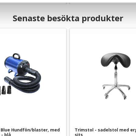
Senaste besökta produkter
Blue Hundfön/blaster, med 
Trimstol - sadelstol med e
- blå
sits