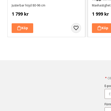
Justerbar höjd 80-96 cm
1 799
kr
1 999
kr
*
Obl
E-po
För