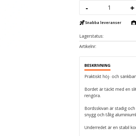
-
+
rocket_launch
warehous
Snabba leveranser
Lagerstatus
Artikelnr
Praktiskt höj- och sänkbar
Bordet är täckt med en slit
rengöra.
Bordsskivan är stadig och b
snygg och tålig aluminiumli
Underredet är en stabil kon