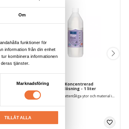
Om
andahålla funktioner för
n information från din enhet
 tur kombinera informationen
deras tjänster.
Marknadsföring
r 
Disicide Plus+ Koncentrerad 
 mm
Desinfektionslösning - 1 liter
Passar Wahl Motiva, Super Groom, Creativa och Bravura
Desinficerar alla vattentåliga ytor och material inkl. läder och tyger. Vattenbaserad och svensktillverkad
229
kr
TILLÅT ALLA