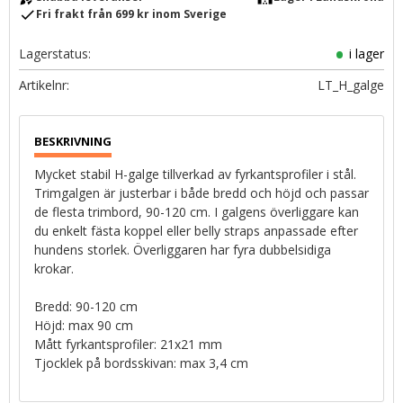
check
Fri frakt från 699 kr inom Sverige
Lagerstatus
i lager
Artikelnr
LT_H_galge
Mycket stabil H-galge tillverkad av fyrkantsprofiler i stål.
Trimgalgen är justerbar i både bredd och höjd och passar
de flesta trimbord, 90-120 cm. I galgens överliggare kan
du enkelt fästa koppel eller belly straps anpassade efter
hundens storlek. Överliggaren har fyra dubbelsidiga
krokar.
Bredd: 90-120 cm
Höjd: max 90 cm
Mått fyrkantsprofiler: 21x21 mm
Tjocklek på bordsskivan: max 3,4 cm