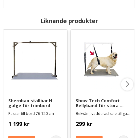
Liknande produkter
Shernbao ställbar H-
Show Tech Comfort 
galge för trimbord
Bellyband för stora 
hundar
Passar till bord 76-120 cm
Bekväm, vadderad sele till galge
1 199
kr
299
kr