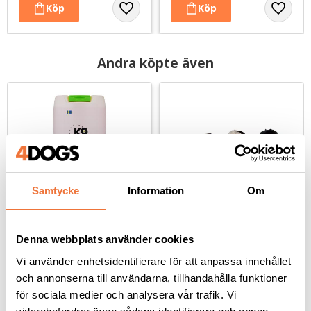
Andra köpte även
Samtycke
Information
Om
Denna webbplats använder cookies
K9 Copperness 
Show Tech Ear Buddy 
schampo - finns i tre 
Pro Pack
Vi använder enhetsidentifierare för att anpassa innehållet
storlekar
För rödbruna pälsar
Innehåller fyra Ear Buddy i olika storlekar
och annonserna till användarna, tillhandahålla funktioner
139
kr
389
kr
för sociala medier och analysera vår trafik. Vi