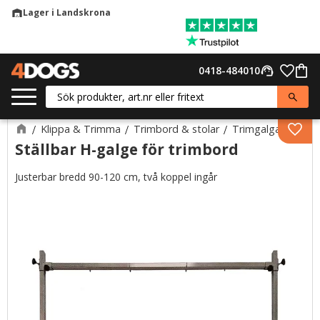
Lager i Landskrona
warehouse
Meny
Favor
0418-484010
support_agent
Kund
Klippa & Trimma
Trimbord & stolar
Trimgalgar
Lägg 
Ställbar H-galge för trimbord
Justerbar bredd 90-120 cm, två koppel ingår