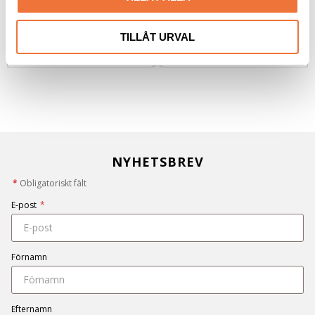
229
kr
79
kr
TILLÅT URVAL
NYHETSBREV
*
Obligatoriskt fält
E-post
*
Förnamn
Efternamn