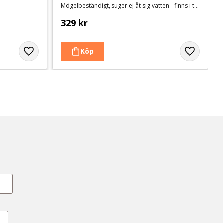
Mögelbeständigt, suger ej åt sig vatten - finns i två längder
329
kr