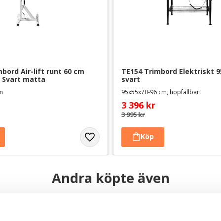
bord Air-lift runt 60 cm 
TE154 Trimbord Elektriskt 95
 Svart matta
svart
cm
95x55x70-96 cm, hopfällbart
3 396
kr
3 995
kr
Andra köpte även