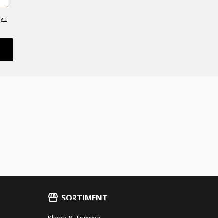
cyn
SORTIMENT
Klippa & Trimma