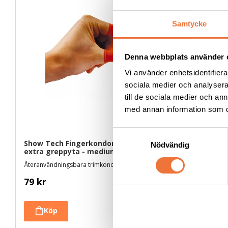
Samtycke
Denna webbplats använder 
Vi använder enhetsidentifierar
sociala medier och analysera 
till de sociala medier och a
med annan information som du 
S
Show Tech Fingerkondomer med 
Artero Mar
Nödvändig
a
extra greppyta - medium 25-pack
m
Återanvändningsbara trimkondomer i latex
Hjälpmedel f
t
79
kr
59
kr
y
c
k
e