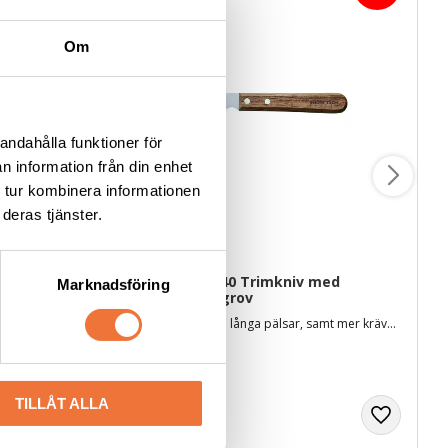
Om
andahålla funktioner för
n information från din enhet
 tur kombinera informationen
deras tjänster.
fin
Show Tech 3240 Trimkniv med 
Marknadsföring
trähandtag - grov
För medellånga till långa pälsar, samt mer krävande päls
142
kr
189
kr
TILLÅT ALLA