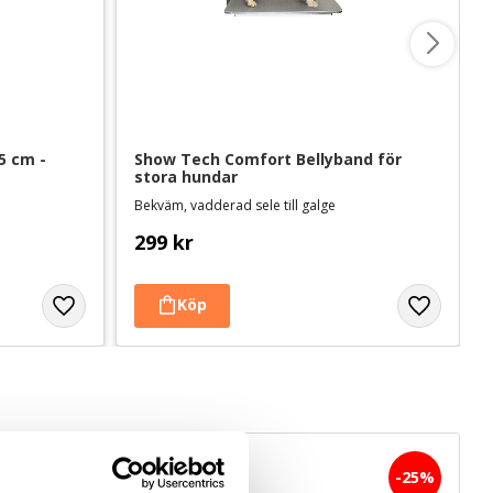
 cm - 
Show Tech Comfort Bellyband för 
stora hundar
Bekväm, vadderad sele till galge
299
kr
25
%