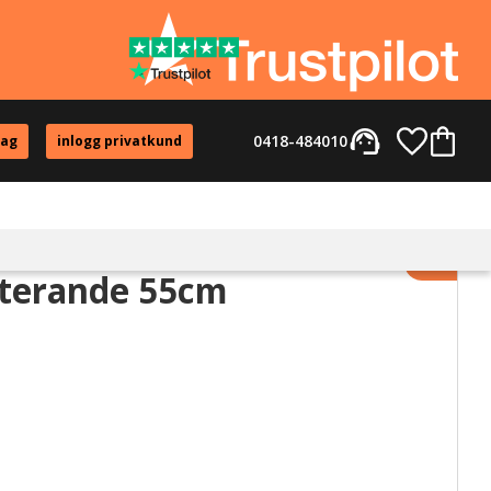
support_agent
Favorite
Kundvag
0418-484010
tag
inlogg privatkund
Lägg til
oterande 55cm