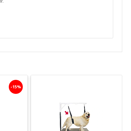
r.
15
%