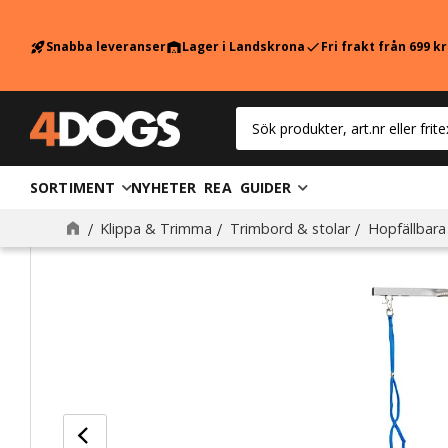
Snabba leveranser
Lager i Landskrona
Fri frakt från 699 k
rocket_launch
warehouse
check
SORTIMENT
NYHETER
REA
GUIDER
Klippa & Trimma
Trimbord & stolar
Hopfällbara