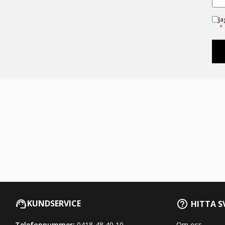
Ja
*
KUNDSERVICE
HITTA S
Telefonnummer:
0418-48 40 10
Om oss