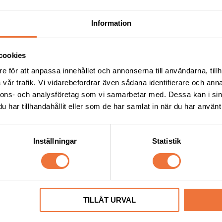
Information
cookies
e för att anpassa innehållet och annonserna till användarna, tillh
vår trafik. Vi vidarebefordrar även sådana identifierare och anna
nnons- och analysföretag som vi samarbetar med. Dessa kan i sin
har tillhandahållit eller som de har samlat in när du har använt 
te insatsring rosa silikon
Show Tech Trimkniv svart - 
Inställningar
Statistik
ör korrekt saxgrepp och komfort
För huvud, öron och detaljarbete
99
kr
TILLÅT URVAL