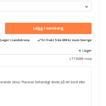
e
check
Lager i Landskrona
Fri frakt från 699 kr inom Sverige
i lager
LT1508B-rosa
erande skiva. Placeras behändigt direkt på ett bord eller