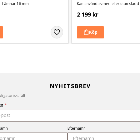
 - Lämnar 16 mm
Kan användas med eller utan sladd
2 199
kr
NYHETSBREV
igatoriskt fält
st
*
namn
Efternamn