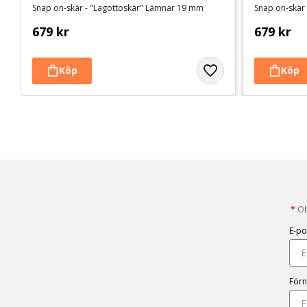
Snap on-skär - "Lagottoskär" Lämnar 19 mm
Snap on-skär
679
kr
679
kr
*
Obl
E-po
För