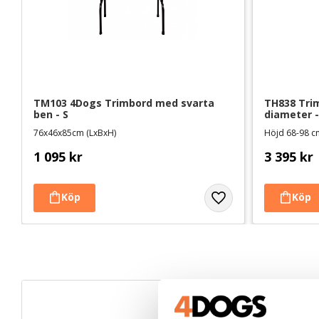
TM103 4Dogs Trimbord med svarta 
TH838 Trim
ben - S
diameter -
76x46x85cm (LxBxH)
Höjd 68-98 
1 095
kr
3 395
kr