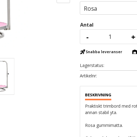
Antal
-
+
rocket_launch
warehous
Snabba leveranser
Lagerstatus
Artikelnr
Praktiskt trimbord med rot
annan stabil yta.
Rosa gummimatta.