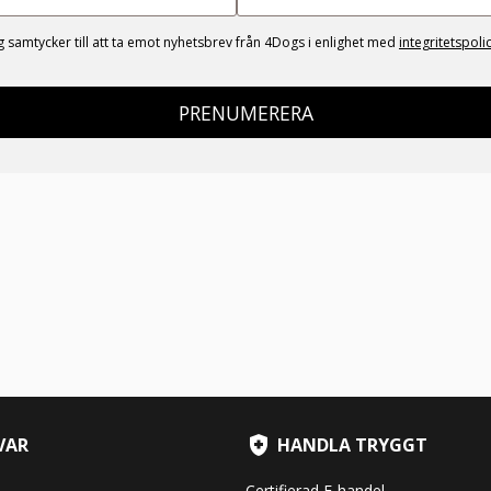
g samtycker till att ta emot nyhetsbrev från 4Dogs i enlighet med
integritetspoli
PRENUMERERA
VAR
HANDLA TRYGGT
Certifierad E-handel