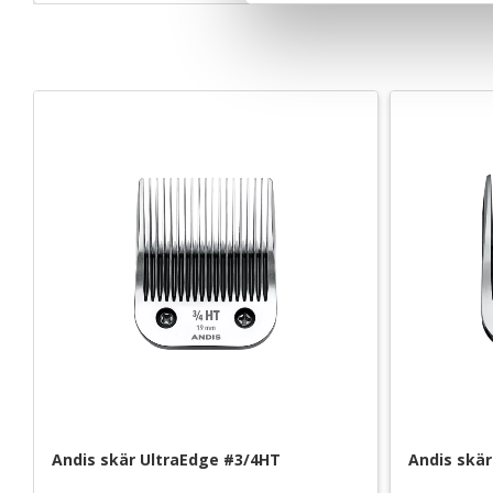
s
v
a
l
Andis skär UltraEdge #3/4HT
Andis skär