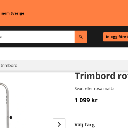
r inom Sverige
inlogg före
 trimbord
Trimbord r
Svart eller rosa matta
1 099
kr
Välj färg