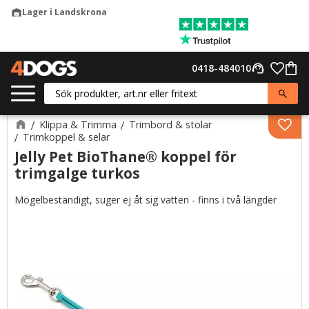
Lager i Landskrona
warehouse
Meny
Favor
0418-484010
support_agent
Kund
Klippa & Trimma
Trimbord & stolar
Lägg 
Trimkoppel & selar
Jelly Pet BioThane® koppel för
trimgalge turkos
Mögelbeständigt, suger ej åt sig vatten - finns i två längder