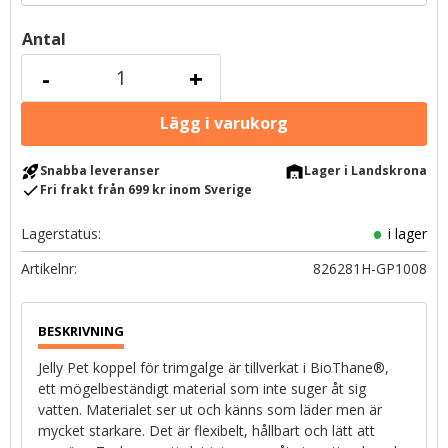
Antal
-
+
rocket_launch
warehouse
Snabba leveranser
Lager i Landskrona
check
Fri frakt från 699 kr inom Sverige
Lagerstatus
i lager
Artikelnr
826281H-GP1008
Jelly Pet koppel för trimgalge är tillverkat i BioThane®,
ett mögelbeständigt material som inte suger åt sig
vatten. Materialet ser ut och känns som läder men är
mycket starkare. Det är flexibelt, hållbart och lätt att