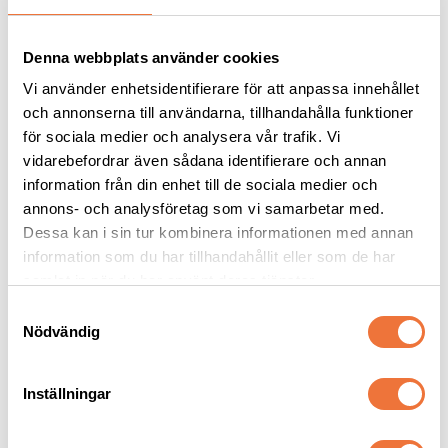
Denna webbplats använder cookies
Vi använder enhetsidentifierare för att anpassa innehållet
och annonserna till användarna, tillhandahålla funktioner
för sociala medier och analysera vår trafik. Vi
vidarebefordrar även sådana identifierare och annan
information från din enhet till de sociala medier och
annons- och analysföretag som vi samarbetar med.
Show Tech 
Oster skär #10
Dessa kan i sin tur kombinera informationen med annan
Fingerkondomer large 
100-pack
information som du har tillhandahållit eller som de har
Trimfingerskydd
Snap on-skär - Lämnar 1,5 mm
samlat in när du har använt deras tjänster.
59
kr
399
kr
S
Nödvändig
a
m
t
Inställningar
y
Senaste besökta produkter
c