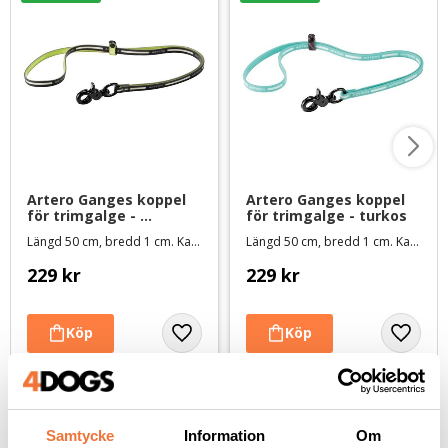
Artero Ganges koppel 
Artero Ganges koppel 
för trimgalge - 
för trimgalge - turkos
svart/neongul
Längd 50 cm, bredd 1 cm. Kan användas både vid trimbordet och i badet
Längd 50 cm, bredd 1 cm. Kan användas både vid trimbordet och i badet
229
kr
229
kr
Andra köpte även
Samtycke
Information
Om