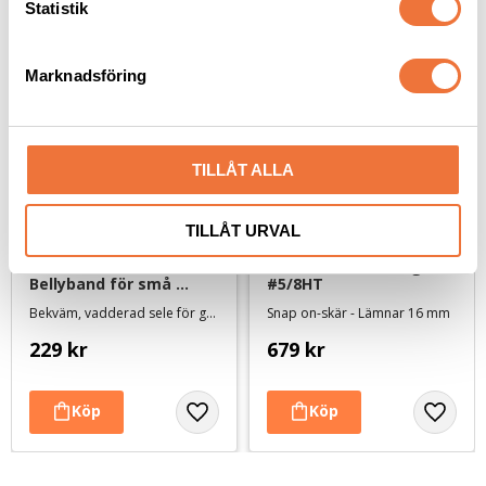
k
Statistik
e
s
Marknadsföring
v
a
l
TILLÅT ALLA
TILLÅT URVAL
Show Tech Comfort 
Andis skär UltraEdge 
Bellyband för små 
#5/8HT
hundar
Bekväm, vadderad sele för galge
Snap on-skär - Lämnar 16 mm
229
kr
679
kr