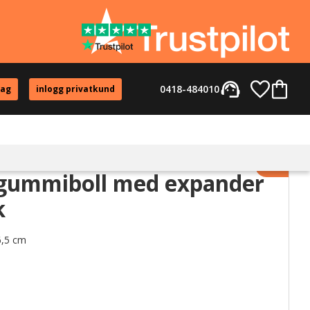
support_agent
Favorite
Kundvag
0418-484010
tag
inlogg privatkund
Lägg til
 gummiboll med expander
k
6,5 cm