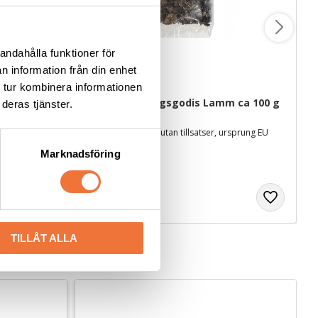
andahålla funktioner för
n information från din enhet
 tur kombinera informationen
 - 100 g
4Dogs Belöningsgodis Lamm ca 100 g
deras tjänster.
Torkat hundgodis utan tillsatser, ursprung EU
Marknadsföring
49
kr
TILLÅT ALLA