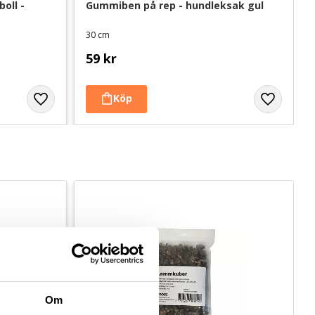
ll - 
Gummiben på rep - hundleksak gul
30 cm
59
kr
Om