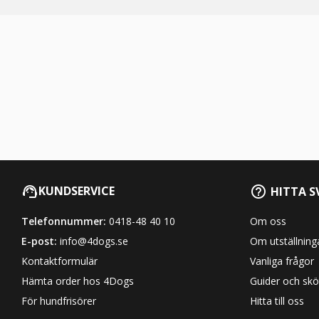
KUNDSERVICE
HITTA S
Telefonnummer:
0418-48 40 10
Om oss
E-post:
info@4dogs.se
Om utställning
Kontaktformulär
Vanliga frågor
Hämta order hos 4Dogs
Guider och skö
För hundfrisörer
Hitta till oss