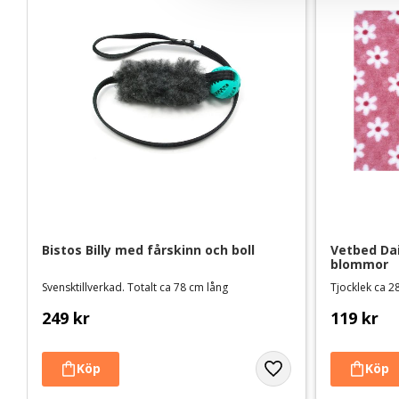
l
Bistos Billy med fårskinn och boll
Vetbed Dai
blommor
Svensktillverkad. Totalt ca 78 cm lång
Tjocklek ca 28
249
kr
119
kr