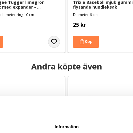
gee Tugger limegrön 
Trixie Baseboll mjuk gummibo
 med expander - 
flytande hundleksak
k
 diameter ring 10 cm
Diameter 6 cm
25
kr
Andra köpte även
Information