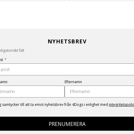
NYHETSBREV
igatoriskt fält
st
*
namn
Efternamn
g samtycker till att ta emot nyhetsbrev från 4Dogs i enlighet med
integritetspoli
PRENUMERERA