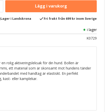
e
check
Lager i Landskrona
Fri frakt från 699 kr inom Sverige
i lager
K0729
 rolig aktiveringsleksak för din hund. Bollen är
-gummi, ett material som är skonsamt mot hundens tänder
anderbandet med handtag är elastiskt. En perfekt
, kast- eller kamplekar.