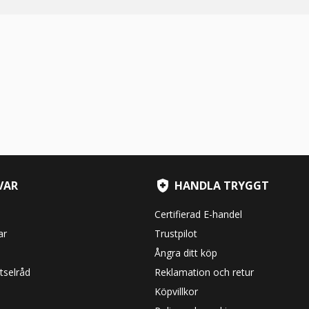
VAR
HANDLA TRYGGT
Certifierad E-handel
ar
Trustpilot
Ångra ditt köp
tselråd
Reklamation och retur
Köpvillkor