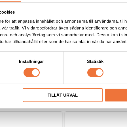
cookies
e för att anpassa innehållet och annonserna till användarna, tillh
vår trafik. Vi vidarebefordrar även sådana identifierare och anna
nnons- och analysföretag som vi samarbetar med. Dessa kan i sin
ningsgodis Fasan ca 100 g
2pets belöningsgodis Lamm
har tillhandahållit eller som de har samlat in när du har använt 
dis utan tillsatser, ursprung EU
Av färska råvaror
Inställningar
Statistik
49
kr
TILLÅT URVAL
Senaste besökta produkter