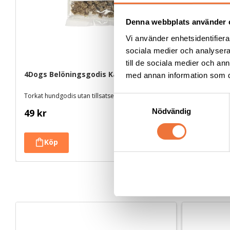
Denna webbplats använder 
Vi använder enhetsidentifierar
sociala medier och analysera 
till de sociala medier och a
4Dogs Belöningsgodis Kanin ca 100 g
4Dogs Belö
med annan information som du 
Torkat hundgodis utan tillsatser, ursprung EU
Torkat hundgo
S
Nödvändig
49
kr
49
kr
a
m
t
y
c
k
e
s
v
a