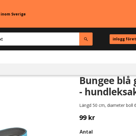
r inom Sverige
inlogg före
Bungee blå
- hundleksa
Längd 50 cm, diameter boll 
99
kr
Antal