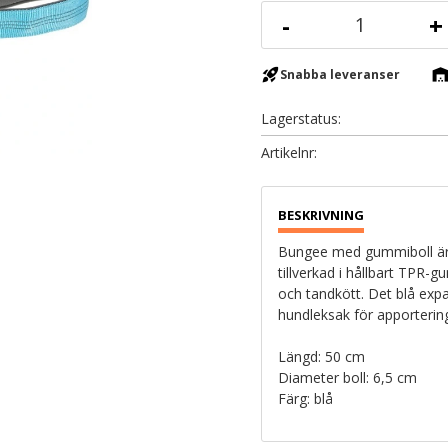
-
+
rocket_launch
warehous
Snabba leveranser
Lagerstatus
Artikelnr
Bungee med gummiboll är en
tillverkad i hållbart TPR
och tandkött. Det blå exp
hundleksak för apportering
Längd: 50 cm
Diameter boll: 6,5 cm
Färg: blå