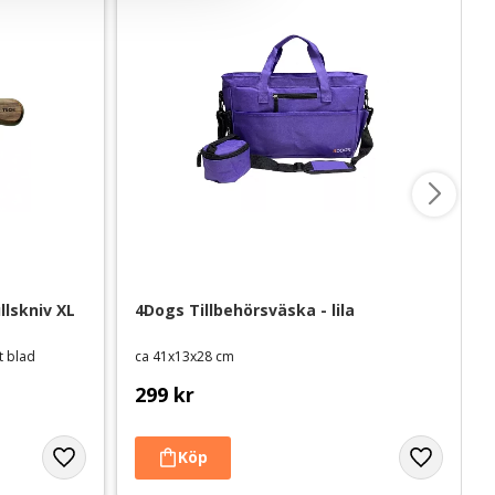
lskniv XL 
4Dogs Tillbehörsväska - lila
t blad
ca 41x13x28 cm
299
kr