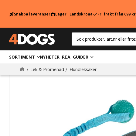
Snabba leveranser
Lager i Landskrona
Fri frakt från 699 k
rocket_launch
warehouse
check
SORTIMENT
NYHETER
REA
GUIDER
Lek & Promenad
Hundleksaker