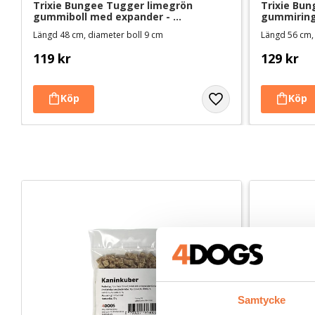
Trixie Bungee Tugger limegrön 
Trixie Bun
gummiboll med expander - 
gummiring
hundleksak
hundleksa
Längd 48 cm, diameter boll 9 cm
Längd 56 cm,
119
kr
129
kr
Samtycke