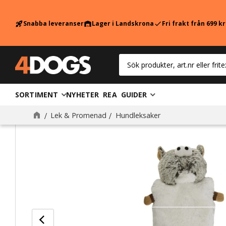
Snabba leveranser
Lager i Landskrona
Fri frakt från 699 k
rocket_launch
warehouse
check
SORTIMENT
NYHETER
REA
GUIDER
Lek & Promenad
Hundleksaker