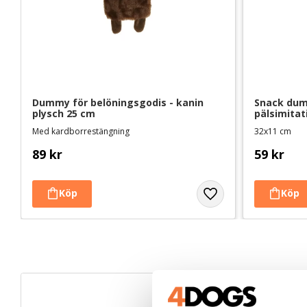
Dummy för belöningsgodis - kanin 
Snack dumm
plysch 25 cm
pälsimitat
Med kardborrestängning
32x11 cm
89
kr
59
kr