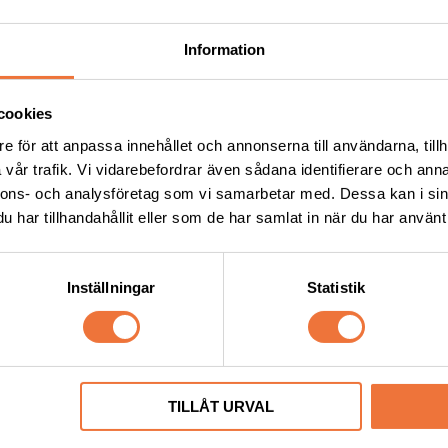
Information
cookies
e för att anpassa innehållet och annonserna till användarna, tillh
vår trafik. Vi vidarebefordrar även sådana identifierare och anna
nnons- och analysföretag som vi samarbetar med. Dessa kan i sin
har tillhandahållit eller som de har samlat in när du har använt 
öningsgodis Lamm ca 100 g
4Dogs Belöningsgodis Fasan
Inställningar
Statistik
dis utan tillsatser, ursprung EU
Torkat hundgodis utan tillsatser, u
49
kr
TILLÅT URVAL