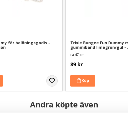
y för belöningsgodis - 
Trixie Bungee Fun Dummy m
ion
gummiband limegrön/gul - 
hundleksak
ca 47 cm
89
kr
Andra köpte även