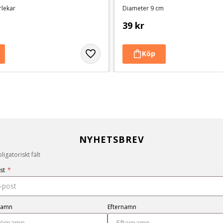
orlekar
Diameter 9 cm
39
kr
NYHETSBREV
igatoriskt fält
st
*
namn
Efternamn