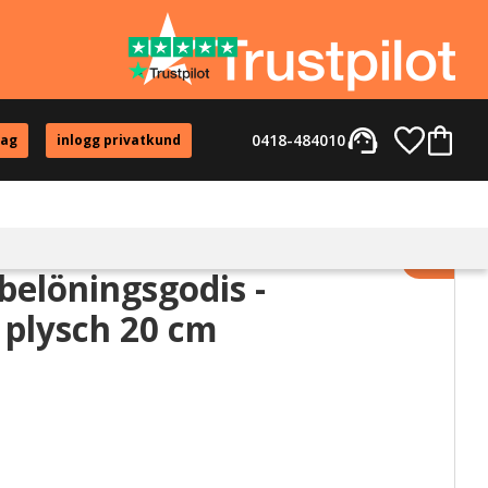
support_agent
Favorite
Kundvag
0418-484010
tag
inlogg privatkund
Lägg til
elöningsgodis -
plysch 20 cm