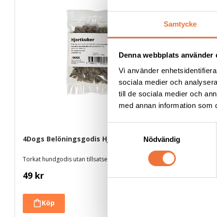
Samtycke
Denna webbplats använder 
Vi använder enhetsidentifierar
sociala medier och analysera 
till de sociala medier och a
med annan information som du 
S
4Dogs Belöningsgodis Hjort ca 100 g
4Dogs Bel
Nödvändig
a
m
Torkat hundgodis utan tillsatser, ursprung EU
Torkat hundgo
t
49
kr
49
kr
y
c
k
e