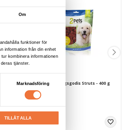
Om
andahålla funktioner för
n information från din enhet
 tur kombinera informationen
deras tjänster.
 ca 100 g
2pets Belöningsgodis Struts - 400 g
Marknadsföring
rsprung EU
Av färska råvaror
199
kr
TILLÅT ALLA