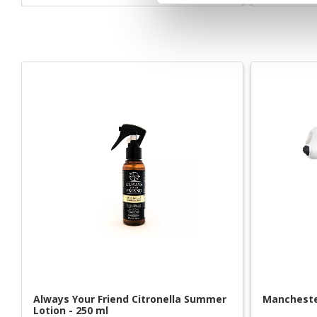
s
v
a
l
Always Your Friend Citronella Summer 
Manchester
Lotion - 250 ml