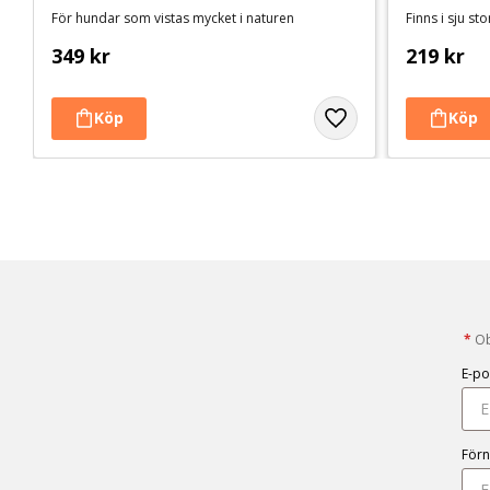
För hundar som vistas mycket i naturen
Finns i sju st
349
kr
219
kr
*
Obl
E-po
För