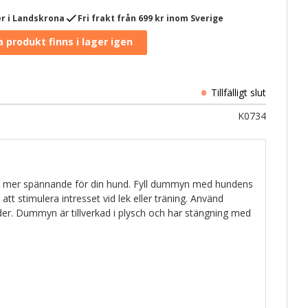
check
r i Landskrona
Fri frakt från 699 kr inom Sverige
K0734
en mer spännande för din hund. Fyll dummyn med hundens
 att stimulera intresset vid lek eller träning. Använd
oder. Dummyn är tillverkad i plysch och har stängning med