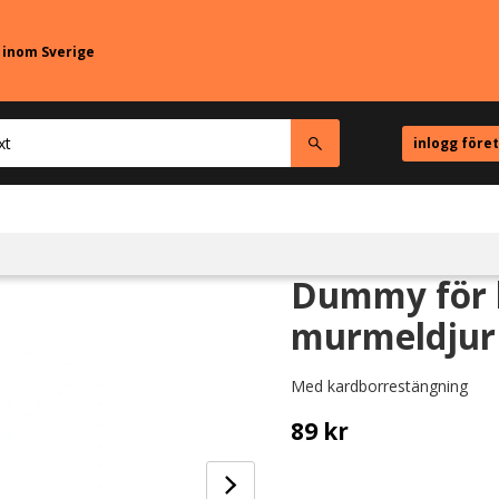
r inom Sverige
inlogg före
Dummy för b
murmeldjur 
Med kardborrestängning
89
kr