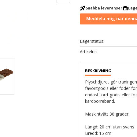
rocket_launch
warehouse
Snabba leveranser
Lage
Lagerstatus
Artikelnr
Plyschdjuret gör träning
favoritgodis eller foder för
endast torrt godis eller f
kardborreband.
Maskintvätt 30 grader
Längd: 20 cm utan svans
Bredd: 15 cm