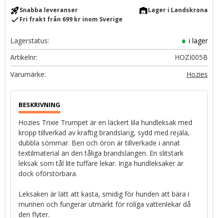
rocket_launch
warehouse
Snabba leveranser
Lager i Landskrona
check
Fri frakt från 699 kr inom Sverige
Lagerstatus
i lager
Artikelnr
HOZI005B
Hozies
Hozies Trixie Trumpet är en läckert lila hundleksak med
kropp tillverkad av kraftig brandslang, sydd med rejäla,
dubbla sömmar. Ben och öron är tillverkade i annat
textilmaterial än den tåliga brandslangen. En slitstark
leksak som tål lite tuffare lekar. Inga hundleksaker är
dock oförstörbara.
Leksaken är lätt att kasta, smidig för hunden att bära i
munnen och fungerar utmärkt för roliga vattenlekar då
den flyter.