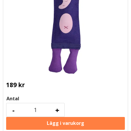
189
kr
Antal
-
+