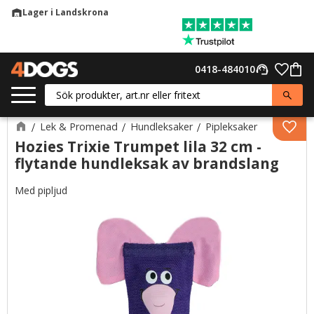
Lager i Landskrona
warehouse
Meny
Favor
0418-484010
support_agent
Kund
Lek & Promenad
Hundleksaker
Pipleksaker
Lägg 
Hozies Trixie Trumpet lila 32 cm -
flytande hundleksak av brandslang
Med pipljud