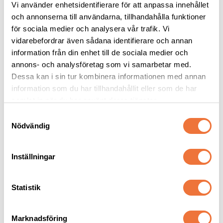
Vi använder enhetsidentifierare för att anpassa innehållet
och annonserna till användarna, tillhandahålla funktioner
för sociala medier och analysera vår trafik. Vi
Monster Sausage 
Reseskål Silikon - Grön
belöningsgodis Lax - 80 
vidarebefordrar även sådana identifierare och annan
g
information från din enhet till de sociala medier och
Kladdfritt hundgodis med en proteinkälla
1000 ml
annons- och analysföretag som vi samarbetar med.
29
kr
79
kr
Dessa kan i sin tur kombinera informationen med annan
information som du har tillhandahållit eller som de har
samlat in när du har använt deras tjänster.
S
Nödvändig
a
Senaste besökta produkter
m
t
Inställningar
y
30
%
c
k
Statistik
e
s
Marknadsföring