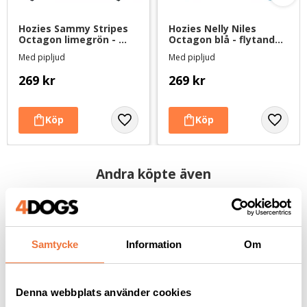
Hozies Sammy Stripes 
Hozies Nelly Niles 
Octagon limegrön - 
Octagon blå - flytande 
hundleksak av 
hundleksak av 
Med pipljud
Med pipljud
brandslang
brandslang
269
kr
269
kr
Andra köpte även
Samtycke
Information
Om
Denna webbplats använder cookies