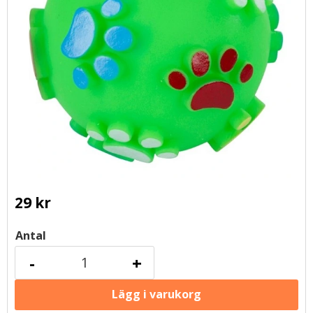
29
kr
Antal
-
+