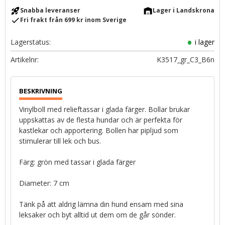
rocket_launch
warehouse
Snabba leveranser
Lager i Landskrona
check
Fri frakt från 699 kr inom Sverige
Lagerstatus
i lager
Artikelnr
K3517_gr_C3_B6n
Vinylboll med relieftassar i glada färger. Bollar brukar
uppskattas av de flesta hundar och är perfekta för
kastlekar och apportering. Bollen har pipljud som
stimulerar till lek och bus.
Färg: grön med tassar i glada färger
Diameter: 7 cm
Tänk på att aldrig lämna din hund ensam med sina
leksaker och byt alltid ut dem om de går sönder.