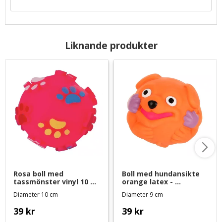
Liknande produkter
Rosa boll med 
Boll med hundansikte 
tassmönster vinyl 10 
orange latex - 
cm - hundleksak
hundleksak
Diameter 10 cm
Diameter 9 cm
39
kr
39
kr