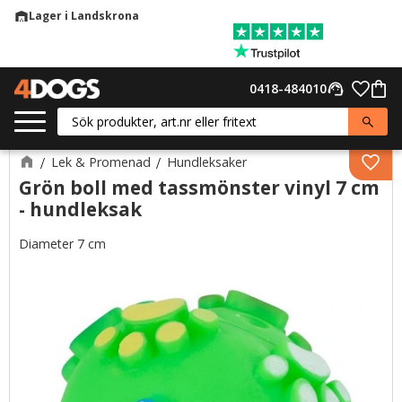
Lager i Landskrona
warehouse
Meny
Favor
0418-484010
support_agent
Kund
Lek & Promenad
Hundleksaker
Lägg 
Grön boll med tassmönster vinyl 7 cm
- hundleksak
Diameter 7 cm