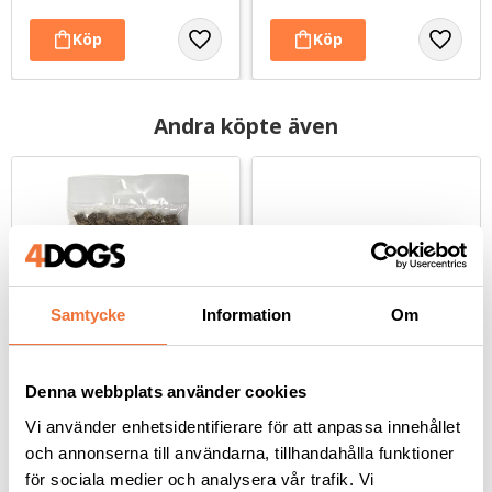
Andra köpte även
Samtycke
Information
Om
Denna webbplats använder cookies
4Dogs Belöningsgodis 
Reptugg / floss 48 cm - 
Vi använder enhetsidentifierare för att anpassa innehållet
Vildsvin ca 100 g
hundleksak
och annonserna till användarna, tillhandahålla funktioner
Torkat hundgodis utan tillsatser, ursprung EU
För lek, kamp och apportering
för sociala medier och analysera vår trafik. Vi