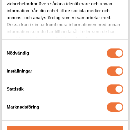
49
kr
89
kr
vidarebefordrar även sådana identifierare och annan
information från din enhet till de sociala medier och
annons- och analysföretag som vi samarbetar med.
Dessa kan i sin tur kombinera informationen med annan
information som du har tillhandahållit eller som de har
samlat in när du har använt deras tjänster.
Senaste besökta produkter
S
Nödvändig
a
30
%
m
t
Inställningar
y
c
k
Statistik
e
s
Marknadsföring
v
Reptugg / floss 37 cm - 
Basil Björn plysch - 
a
hundleksak
hundleksak
l
För lek, kamp och apportering
Längd ca 32 cm, med pipljud