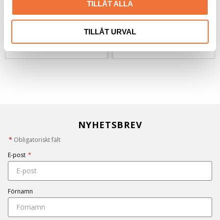
TILLÅT ALLA
69
kr
59
kr
99
kr
TILLÅT URVAL
NYHETSBREV
*
Obligatoriskt fält
E-post
*
Förnamn