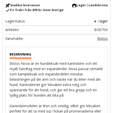
rocket_launch
warehouse
Snabba leveranser
Lager i Landskrona
check
Fri frakt från 699 kr inom Sverige
Lagerstatus
i lager
Artikelnr
BI307SV
Bistos
Bistos Nova är en hundleksak med kaninskinn och ett
rejält handtag med en expanderdel. Nova passar utmärkt
som kampleksak och expanderdelen minskar
belastningen på din arm och nacke när du leker med din
hund. Kaninskinnet gör leksaken extra rolig och
spännande för din hund, och ger ett bra grepp och en
tydlig plats för hunden att bita på.
Kaninskinnsdelen är liten och smidig, vilket gör leksaken
perfekt för att ta med sig i fickan på promenaderna eller