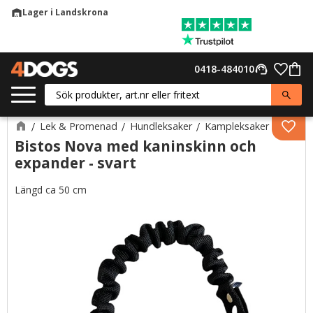
Lager i Landskrona
warehouse
Meny
Favor
0418-484010
support_agent
Kund
Lek & Promenad
Hundleksaker
Kampleksaker
Lägg 
Bistos Nova med kaninskinn och
expander - svart
Längd ca 50 cm