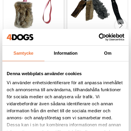
Bistos Nova med 
Bistos Bläckfisken 
kaninskinn och 
träningsleksak - svart
expander - rosa
Samtycke
Information
Om
Längd ca 50 cm
Med fårskinn, kaninskinn och koskinn. Totalt ca 60 cm lång
239
kr
379
kr
Denna webbplats använder cookies
Vi använder enhetsidentifierare för att anpassa innehållet
och annonserna till användarna, tillhandahålla funktioner
för sociala medier och analysera vår trafik. Vi
Andra köpte även
vidarebefordrar även sådana identifierare och annan
information från din enhet till de sociala medier och
annons- och analysföretag som vi samarbetar med.
Dessa kan i sin tur kombinera informationen med annan