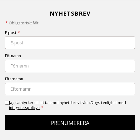
NYHETSBREV
*
Obligatoriskt fält
E-post
*
Förnamn
Efternamn
Jag samtycker till att ta emot nyhetsbrev från 4Dogs i enlighet med
integritetspolicyn
*
PRENUMERERA