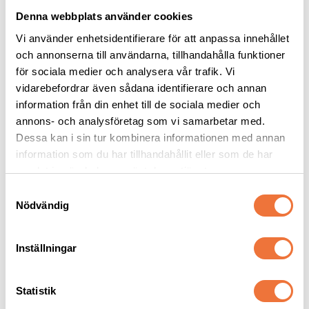
Denna webbplats använder cookies
Vi använder enhetsidentifierare för att anpassa innehållet
och annonserna till användarna, tillhandahålla funktioner
för sociala medier och analysera vår trafik. Vi
vidarebefordrar även sådana identifierare och annan
information från din enhet till de sociala medier och
4Dogs Belöningsgodis 
4Dogs Belöningsgodis 
Kanin ca 100 g
Vildsvin ca 100 g
annons- och analysföretag som vi samarbetar med.
Torkat hundgodis utan tillsatser, ursprung EU
Torkat hundgodis utan tillsatser, ursprung EU
Dessa kan i sin tur kombinera informationen med annan
information som du har tillhandahållit eller som de har
49
kr
49
kr
samlat in när du har använt deras tjänster.
S
Nödvändig
a
m
t
Inställningar
Senaste besökta produkter
y
c
k
Statistik
e