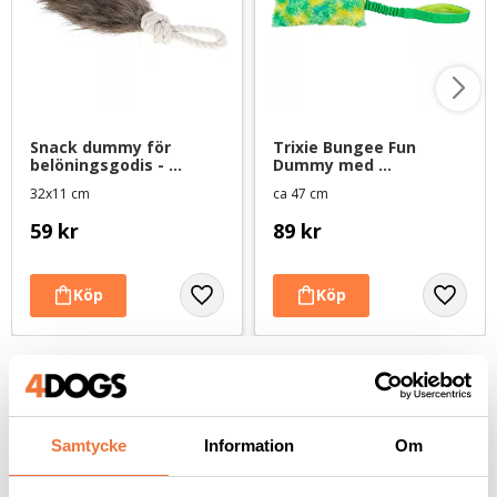
Snack dummy för 
Trixie Bungee Fun 
belöningsgodis - 
Dummy med 
pälsimitation
gummiband 
32x11 cm
ca 47 cm
limegrön/gul - 
hundleksak
59
kr
89
kr
Andra köpte även
Samtycke
Information
Om