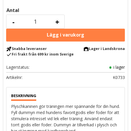
Antal
-
+
rocket_launch
warehouse
Snabba leveranser
Lager i Landskrona
check
Fri frakt från 699 kr inom Sverige
Lagerstatus
i lager
Artikelnr
K0733
Plyschkaninen gör träningen mer spännande för din hund.
Fyll dummyn med hundens favoritgodis eller foder för att
stimulera intresset vid lek eller träning. Använd endast
torrt godis eller foder. Dummyn är tillverkad i plysch och
har stängning med kardborreband.