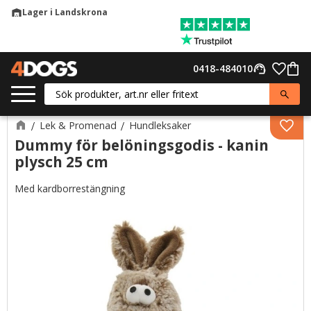
Lager i Landskrona
warehouse
Meny
Favor
0418-484010
support_agent
Kund
Lek & Promenad
Hundleksaker
Lägg 
Dummy för belöningsgodis - kanin
plysch 25 cm
Med kardborrestängning