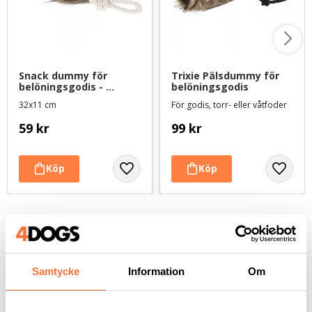
Snack dummy för 
Trixie Pälsdummy för 
belöningsgodis - 
belöningsgodis
pälsimitation
32x11 cm
För godis, torr- eller våtfoder
59
kr
99
kr
Andra köpte även
Samtycke
Information
Om