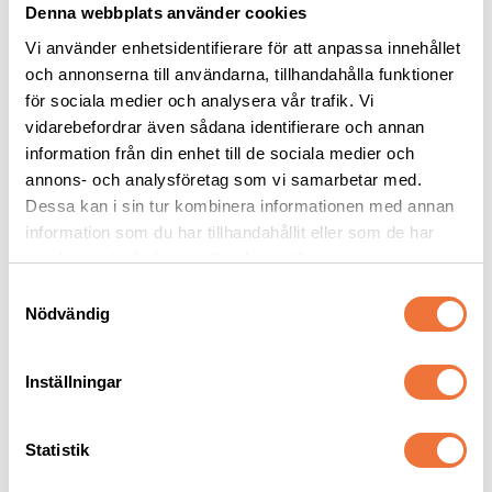
Denna webbplats använder cookies
Vi använder enhetsidentifierare för att anpassa innehållet
och annonserna till användarna, tillhandahålla funktioner
för sociala medier och analysera vår trafik. Vi
vidarebefordrar även sådana identifierare och annan
4Dogs Belöningsgodis 
4Dogs Belöningsgodis 
information från din enhet till de sociala medier och
Fasan ca 100 g
Lamm ca 100 g
annons- och analysföretag som vi samarbetar med.
Torkat hundgodis utan tillsatser, ursprung EU
Torkat hundgodis utan tillsatser, ursprung EU
Dessa kan i sin tur kombinera informationen med annan
49
kr
49
kr
information som du har tillhandahållit eller som de har
samlat in när du har använt deras tjänster.
S
Nödvändig
a
m
t
Senaste besökta produkter
Inställningar
y
c
k
Statistik
e