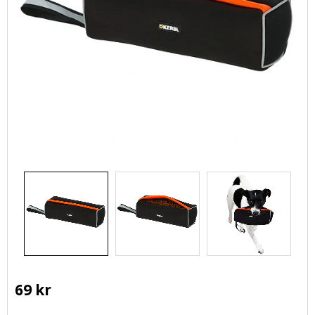
69
kr