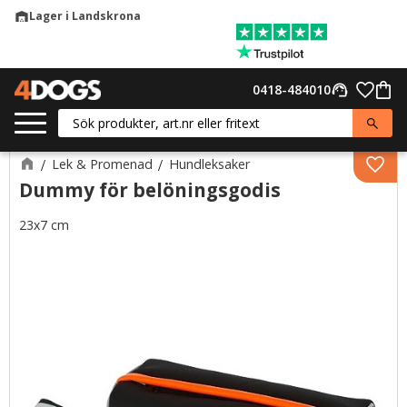
Lager i Landskrona
warehouse
Meny
Favor
0418-484010
support_agent
Kund
Lek & Promenad
Hundleksaker
Lägg 
Dummy för belöningsgodis
23x7 cm