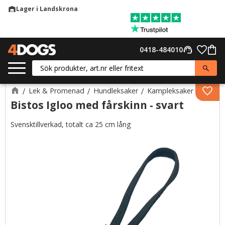
Lager i Landskrona
warehouse
Meny
Favor
0418-484010
support_agent
Kund
Lek & Promenad
Hundleksaker
Kampleksaker
Lägg 
Bistos Igloo med fårskinn - svart
Svensktillverkad, totalt ca 25 cm lång