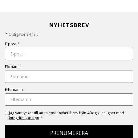
NYHETSBREV
*
Obligatoriskt fält
E-post
*
Förnamn
Efternamn
Jag samtycker till att ta emot nyhetsbrev från 4Dogs i enlighet med
integritetspolicyn
*
PRENUMERERA