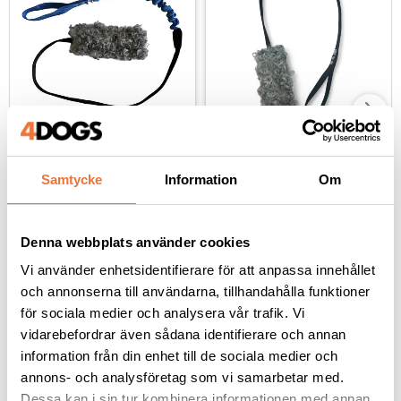
Bistos Iver XL med 
Bistos Iver 
fårskinn och expander 
fårskinnsleksak - svart
Samtycke
Information
Om
- blå
Svensktillverkad, ca 125 cm lång
Svensktillverkad, ca 90 cm lång
299
kr
219
kr
Denna webbplats använder cookies
Vi använder enhetsidentifierare för att anpassa innehållet
och annonserna till användarna, tillhandahålla funktioner
för sociala medier och analysera vår trafik. Vi
vidarebefordrar även sådana identifierare och annan
Andra köpte även
information från din enhet till de sociala medier och
annons- och analysföretag som vi samarbetar med.
Dessa kan i sin tur kombinera informationen med annan