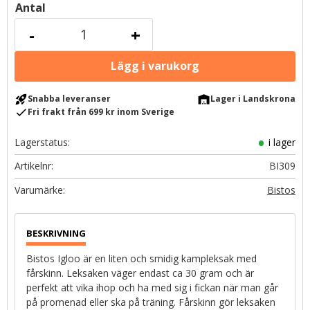
Antal
-
+
rocket_launch
warehouse
Snabba leveranser
Lager i Landskrona
check
Fri frakt från 699 kr inom Sverige
Lagerstatus
i lager
Artikelnr
BI309
Bistos
Bistos Igloo är en liten och smidig kampleksak med
fårskinn. Leksaken väger endast ca 30 gram och är
perfekt att vika ihop och ha med sig i fickan när man går
på promenad eller ska på träning. Fårskinn gör leksaken