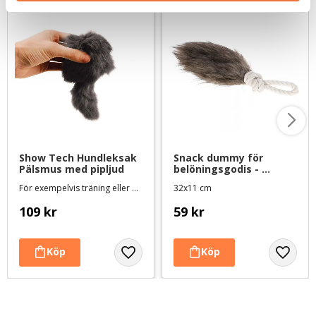
Show Tech Hundleksak 
Snack dummy för 
Pälsmus med pipljud
belöningsgodis - 
pälsimitation
För exempelvis träning eller hundutställning
32x11 cm
109
kr
59
kr