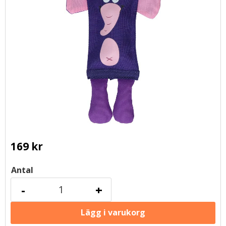
169
kr
Antal
-
+