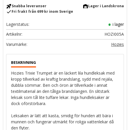
rocket_launch
warehouse
Snabba leveranser
Lager i Landskrona
check
Fri frakt från 699 kr inom Sverige
Lagerstatus
i lager
Artikelnr
HOZI005A
Hozies
Hozies Trixie Trumpet är en läckert lila hundleksak med
kropp tillverkad av kraftig brandslang, sydd med rejäla,
dubbla sömmar. Ben och öron är tillverkade i annat
textilmaterial än den tåliga brandslangen. En slitstark
leksak som tål lite tuffare lekar. Inga hundleksaker är
dock oförstörbara.
Leksaken är lätt att kasta, smidig för hunden att bära i
munnen och fungerar utmärkt för roliga vattenlekar då
den flyter.