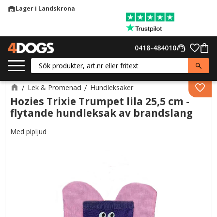
Lager i Landskrona
warehouse
Meny
Favor
0418-484010
support_agent
Kund
Lek & Promenad
Hundleksaker
Lägg 
Hozies Trixie Trumpet lila 25,5 cm -
flytande hundleksak av brandslang
Med pipljud