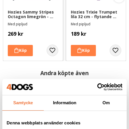
Hozies Sammy Stripes 
Hozies Trixie Trumpet 
Octagon limegrön - 
lila 32 cm - flytande 
hundleksak av 
hundleksak av 
Med pipljud
Med pipljud
brandslang
brandslang
269
kr
189
kr
Andra köpte även
Samtycke
Information
Om
Denna webbplats använder cookies