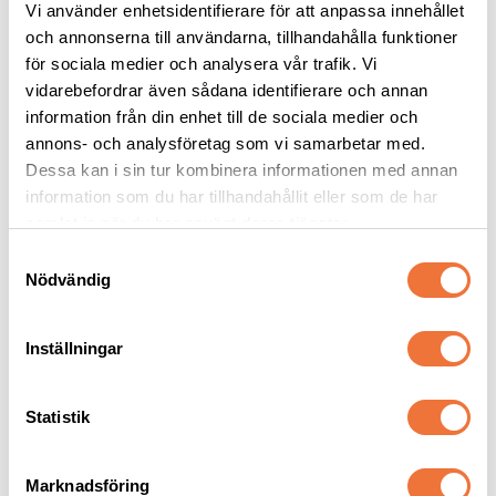
Vi använder enhetsidentifierare för att anpassa innehållet
och annonserna till användarna, tillhandahålla funktioner
för sociala medier och analysera vår trafik. Vi
Monster Sausage 
Andis distanskammar 
belöningsgodis Lax - 80 
plast 4-pack - snap-on
vidarebefordrar även sådana identifierare och annan
g
information från din enhet till de sociala medier och
Kladdfritt hundgodis med en proteinkälla
Lämnar 3-13 mm. Passar snap on-skär #10
annons- och analysföretag som vi samarbetar med.
29
kr
179
kr
Dessa kan i sin tur kombinera informationen med annan
information som du har tillhandahållit eller som de har
samlat in när du har använt deras tjänster.
S
Nödvändig
a
Senaste besökta produkter
m
t
Inställningar
y
30
%
c
k
Statistik
e
s
Marknadsföring