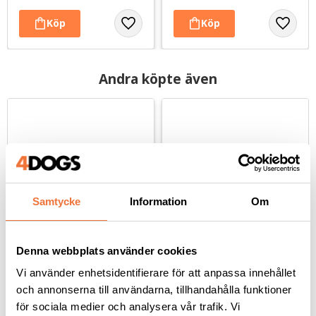
Andra köpte även
Samtycke
Information
Om
Denna webbplats använder cookies
Dogman bajspåsar 
Rogz Utility ställbart 
med knythandtag 50-
hundhalsband med 
Vi använder enhetsidentifierare för att anpassa innehållet
pack - Lila
reflextråd - Gul
och annonserna till användarna, tillhandahålla funktioner
22,5 x 28 cm
Finns i många storlekar
för sociala medier och analysera vår trafik. Vi
29
kr
69
kr