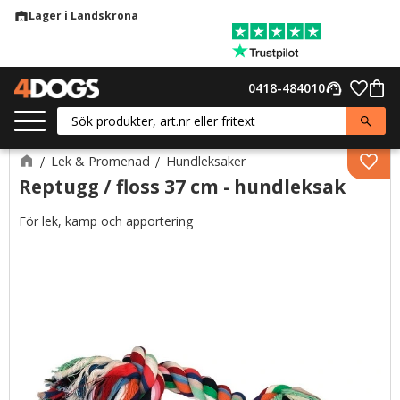
Lager i Landskrona
warehouse
Meny
Favor
0418-484010
support_agent
Kund
Lek & Promenad
Hundleksaker
Lägg 
Reptugg / floss 37 cm - hundleksak
För lek, kamp och apportering