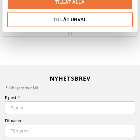
TILLÅT ALLA
39
kr
29
kr
TILLÅT URVAL
NYHETSBREV
*
Obligatoriskt fält
E-post
*
Förnamn