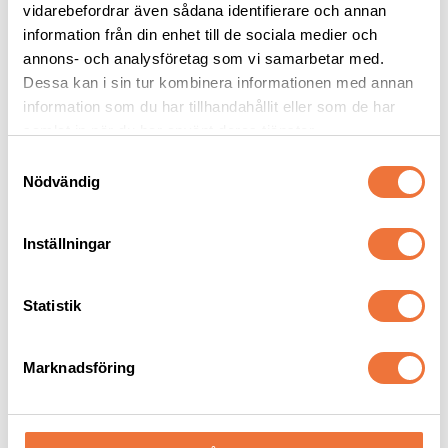
vidarebefordrar även sådana identifierare och annan
information från din enhet till de sociala medier och
annons- och analysföretag som vi samarbetar med.
Dessa kan i sin tur kombinera informationen med annan
information som du har tillhandahållit eller som de har
Senaste besökta produkter
samlat in när du har använt deras tjänster.
S
Nödvändig
a
m
t
Inställningar
y
c
k
Statistik
e
s
Marknadsföring
v
Grön boll med 
Dogman bajspåsar 
a
tassmönster vinyl 10 
med knythandtag 50-
cm - hundleksak
pack - Röd
l
Diameter 10 cm
22,5 x 28 cm