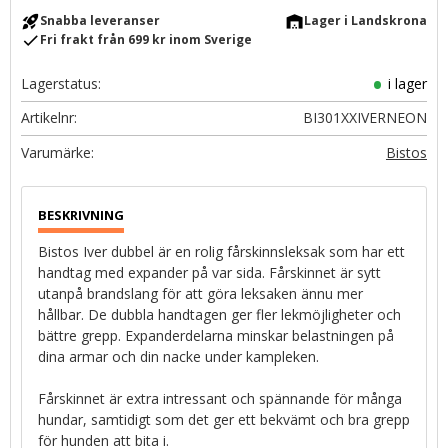
rocket_launch
warehouse
Snabba leveranser
Lager i Landskrona
check
Fri frakt från 699 kr inom Sverige
Lagerstatus
i lager
Artikelnr
BI301XXIVERNEON
Bistos
Bistos Iver dubbel är en rolig fårskinnsleksak som har ett
handtag med expander på var sida. Fårskinnet är sytt
utanpå brandslang för att göra leksaken ännu mer
hållbar. De dubbla handtagen ger fler lekmöjligheter och
bättre grepp. Expanderdelarna minskar belastningen på
dina armar och din nacke under kampleken.
Fårskinnet är extra intressant och spännande för många
hundar, samtidigt som det ger ett bekvämt och bra grepp
för hunden att bita i.