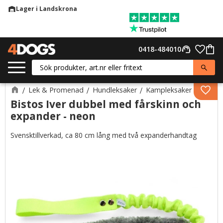
Lager i Landskrona
warehouse
Meny
Favor
0418-484010
support_agent
Kund
Lek & Promenad
Hundleksaker
Kampleksaker
Lägg 
Bistos Iver dubbel med fårskinn och
expander - neon
Svensktillverkad, ca 80 cm lång med två expanderhandtag