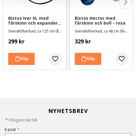
Bistos Iver XL med 
Bistos Hector med 
fårskinn och expander 
fårskinn och boll - rosa
- grön
Svensktillverkad, ca 125 cm lång
Svensktillverkad, ca 48 cm lång med expanderhandtag
299
kr
329
kr
NYHETSBREV
*
Obligatoriskt fält
E-post
*