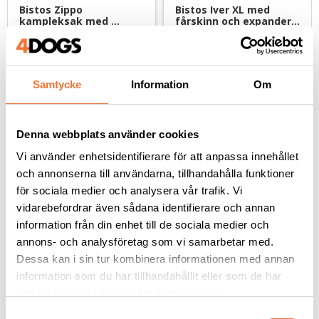
Bistos Zippo 
Bistos Iver XL med 
kampleksak med 
fårskinn och expander 
fårskinn - svart
- blå
Svensktillverkad, ca 55 cm lång
Svensktillverkad, ca 125 cm lång
199
kr
299
kr
Samtycke
Information
Om
Denna webbplats använder cookies
Vi använder enhetsidentifierare för att anpassa innehållet
Andra köpte även
och annonserna till användarna, tillhandahålla funktioner
för sociala medier och analysera vår trafik. Vi
vidarebefordrar även sådana identifierare och annan
information från din enhet till de sociala medier och
annons- och analysföretag som vi samarbetar med.
Dessa kan i sin tur kombinera informationen med annan
information som du har tillhandahållit eller som de har
samlat in när du har använt deras tjänster.
S