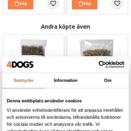
Andra köpte även
Samtycke
Information
Om
Denna webbplats använder cookies
4Dogs Belöningsgodis 
4Dogs Belöningsgodis 
Lamm ca 100 g
Kanin ca 100 g
Vi använder enhetsidentifierare för att anpassa innehållet
Torkat hundgodis utan tillsatser, ursprung EU
Torkat hundgodis utan tillsatser, ursprung EU
och annonserna till användarna, tillhandahålla funktioner
49
kr
49
kr
för sociala medier och analysera vår trafik. Vi