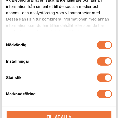
vidarebefordrar även sådana identifierare och annan
information från din enhet till de sociala medier och
annons- och analysföretag som vi samarbetar med.
Dessa kan i sin tur kombinera informationen med annan
information som du har tillhandahållit eller som de har
Senaste besökta produkter
samlat in när du har använt deras tjänster.
S
Nödvändig
a
m
t
Inställningar
y
c
k
Statistik
e
s
Marknadsföring
v
Gullan Gris plysch - 
Kenny Kanin grå plysch 
hundleksak
- hundleksak
a
l
25x20x9 cm, med pipljud
Längd 30 cm, med pipljud
TILLÅT ALLA