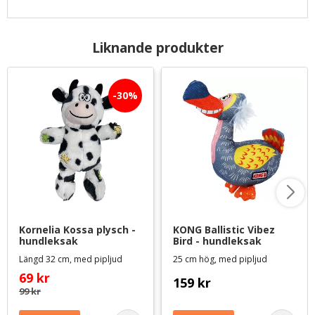
Liknande produkter
30
%
Kornelia Kossa plysch - 
KONG Ballistic Vibez 
hundleksak
Bird - hundleksak
Längd 32 cm, med pipljud
25 cm hög, med pipljud
69
kr
159
kr
99
kr