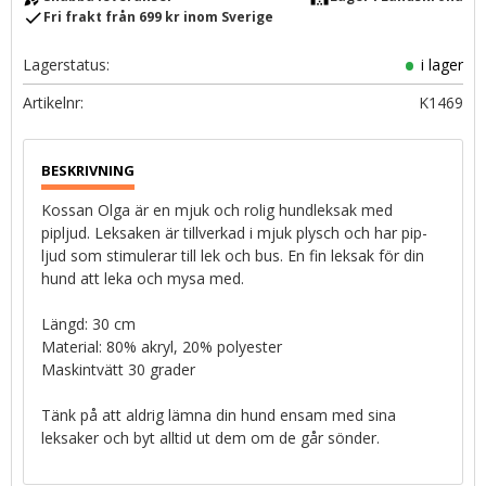
check
Fri frakt från 699 kr inom Sverige
Lagerstatus
i lager
Artikelnr
K1469
Kossan Olga är en mjuk och rolig hundleksak med
pipljud. Leksaken är tillverkad i mjuk plysch och har pip-
ljud som stimulerar till lek och bus. En fin leksak för din
hund att leka och mysa med.
Längd: 30 cm
Material: 80% akryl, 20% polyester
Maskintvätt 30 grader
Tänk på att aldrig lämna din hund ensam med sina
leksaker och byt alltid ut dem om de går sönder.