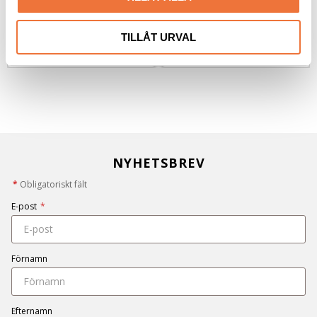
79
kr
79
kr
TILLÅT URVAL
NYHETSBREV
*
Obligatoriskt fält
E-post
*
Förnamn
Efternamn