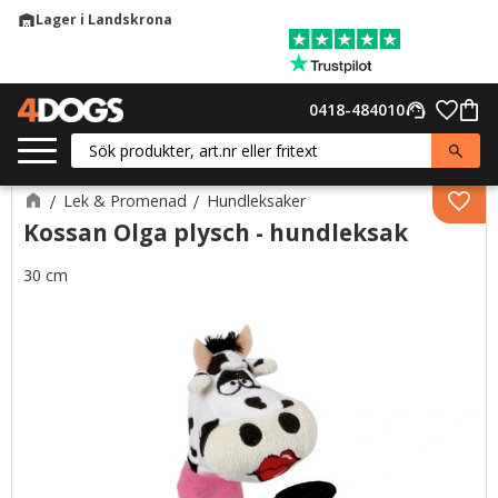
Lager i Landskrona
warehouse
Meny
Favor
0418-484010
support_agent
Kund
Lek & Promenad
Hundleksaker
Lägg 
Kossan Olga plysch - hundleksak
30 cm