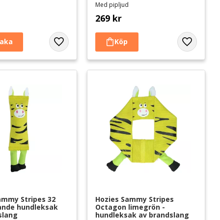
d
Med pipljud
269
kr
Lägg till i favoriter
Lägg till i 
ammy Stripes 32 
Hozies Sammy Stripes 
tande hundleksak 
Octagon limegrön - 
slang
hundleksak av brandslang