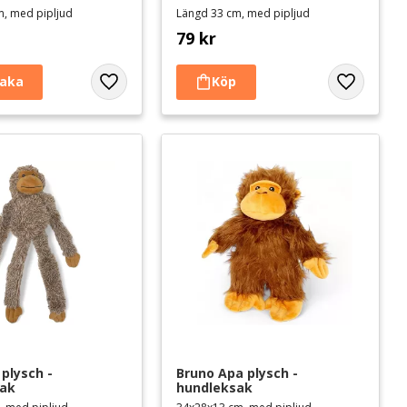
m, med pipljud
Längd 33 cm, med pipljud
79
kr
Lägg till i favoriter
Lägg till i 
plysch - 
Bruno Apa plysch - 
sak
hundleksak