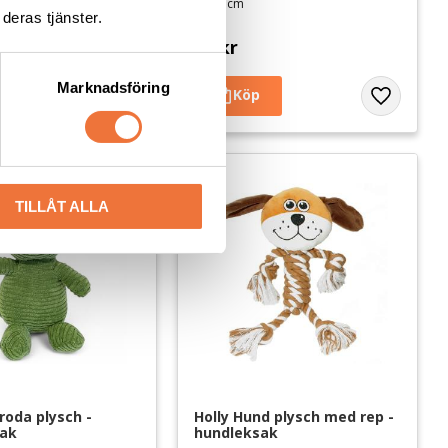
ca 35 cm
deras tjänster.
, med pipljud
79
kr
Marknadsföring
Lägg till i favoriter
Lägg till i 
TILLÅT ALLA
roda plysch - 
Holly Hund plysch med rep - 
sak
hundleksak