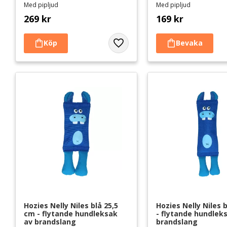
Med pipljud
Med pipljud
269
kr
169
kr
Lägg till i favoriter
Hozies Nelly Niles blå 25,5 
Hozies Nelly Niles 
cm - flytande hundleksak 
- flytande hundleks
av brandslang
brandslang