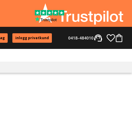
support_agent
Favorite
Kundvag
0418-484010
tag
inlogg privatkund