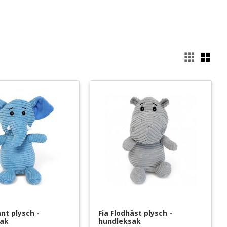
Välj
ant plysch - 
Fia Flodhäst plysch - 
sak
hundleksak