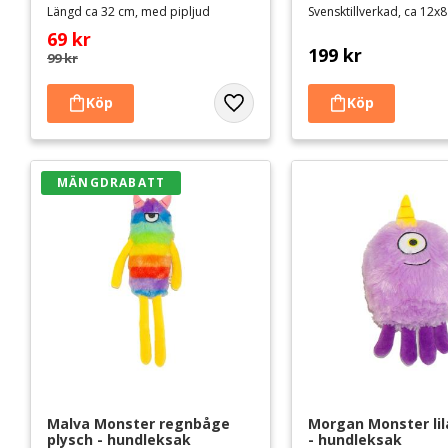
Längd ca 32 cm, med pipljud
Svensktillverkad, ca 12x
69
kr
199
kr
99
kr
Lägg till i favoriter
MÄNGDRABATT
Malva Monster regnbåge 
Morgan Monster lil
plysch - hundleksak
- hundleksak