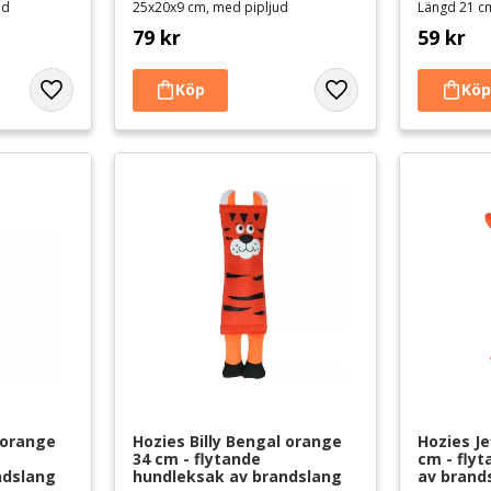
ud
25x20x9 cm, med pipljud
Längd 21 c
79
kr
59
kr
Lägg till i favoriter
Lägg till i favoriter
 orange 
Hozies Billy Bengal orange 
Hozies Je
34 cm - flytande 
cm - fly
ndslang
hundleksak av brandslang
av brand