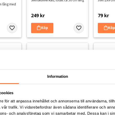
Svensktillverkad, totalt ca 50 cm lång
39x12x9 cm
cm lång med
249
kr
79
kr
Lägg till i favoriter
Lägg till i favoriter
Information
cookies
e för att anpassa innehållet och annonserna till användarna, tillh
vår trafik. Vi vidarebefordrar även sådana identifierare och anna
gsgodis 
Evy Enhörning plysch - 
Gary Grod
nnons- och analysföretag som vi samarbetar med. Dessa kan i sin
h 20 cm
hundleksak
hundlek