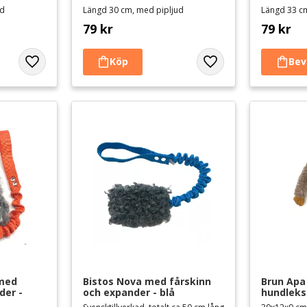
ud
Längd 30 cm, med pipljud
Längd 33 c
79
kr
79
kr
Lägg till i favoriter
Lägg till i favoriter
med 
Bistos Nova med fårskinn 
Brun Apa 
er - 
och expander - blå
hundlek