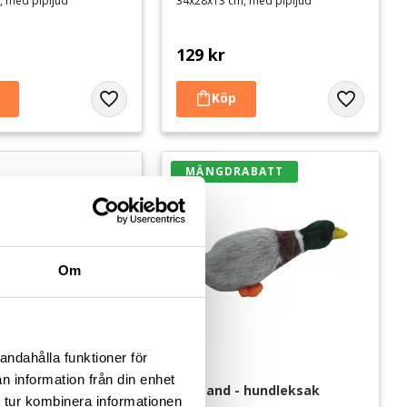
, med pipljud
34x28x13 cm, med pipljud
129
kr
Lägg till i favoriter
Lägg till i 
MÄNGDRABATT
Om
andahålla funktioner för
n information från din enhet
a plysch - 
Gräsand - hundleksak
 tur kombinera informationen
sak