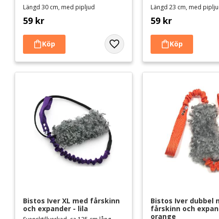
Längd 30 cm, med pipljud
Längd 23 cm, med piplj
59
kr
59
kr
Lägg till i favoriter
Bistos Iver XL med fårskinn 
Bistos Iver dubbel 
och expander - lila
fårskinn och expand
orange