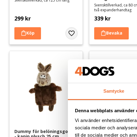
Svensktillverkad, ca 125 cm lång
Svensktillverkad, ca 80 
två expanderhandtag
299
kr
339
kr
Lägg till i favoriter
Samtycke
Denna webbplats använder 
Vi använder enhetsidentifierar
sociala medier och analysera 
Dummy för belöningsgodis 
Dummy för belönin
till de sociala medier och a
- kanin plysch 25 cm
- murmeldjur plysc