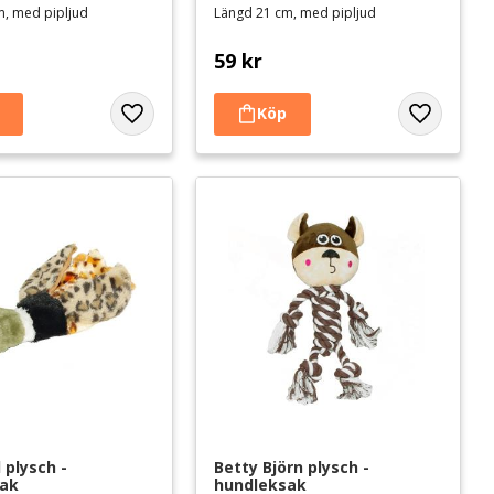
m, med pipljud
Längd 21 cm, med pipljud
59
kr
Lägg till i favoriter
Lägg till i 
plysch - 
Betty Björn plysch - 
sak
hundleksak