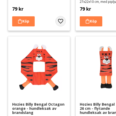
27x22x10 cm, med piplj
79
kr
79
kr
Lägg till i favoriter
Hozies Billy Bengal Octagon 
Hozies Billy Bengal
orange - hundleksak av 
26 cm - flytande 
brandslang
hundleksak av bra