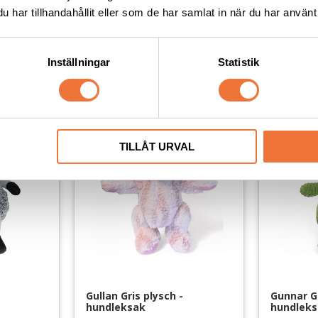
har tillhandahållit eller som de har samlat in när du har använt 
g
27x10x16 cm, med pipljud
28x16x7 cm
129
kr
59
kr
Inställningar
Statistik
Lägg till i favoriter
Lägg till i favoriter
TILLÅT URVAL
Gullan Gris plysch - 
Gunnar G
hundleksak
hundlek