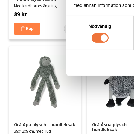
med annan information som du 
Med kardborrestängning
Med kardborrestängnin
89
kr
89
kr
S
Nödvändig
a
Lägg till i favoriter
m
t
y
c
k
e
s
v
a
l
Grå Apa plysch - hundleksak
Grå Åsna plysch - 
hundleksak
39x12x9 cm, med ljud