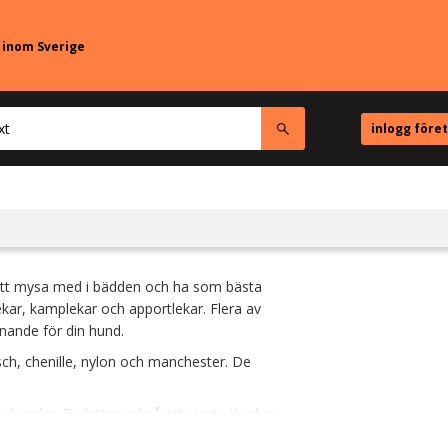
r inom Sverige
inlogg före
 att mysa med i bädden och ha som bästa
kar, kamplekar och apportlekar. Flera av
nnande för din hund.
sch, chenille, nylon och manchester. De
a hundar. Du hittar också ett stort utbud av