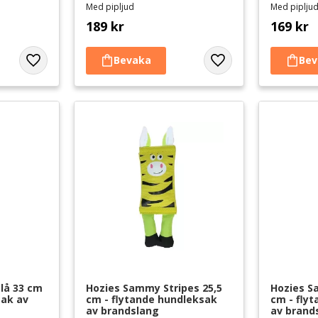
Med pipljud
Med piplju
189
kr
169
kr
Lägg till i favoriter
Lägg till i favoriter
blå 33 cm 
Hozies Sammy Stripes 25,5 
Hozies S
ak av 
cm - flytande hundleksak 
cm - fly
av brandslang
av brand