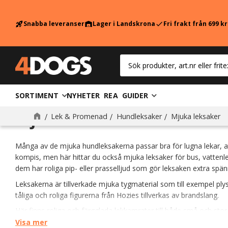
Snabba leveranser
Lager i Landskrona
Fri frakt från 699 k
rocket_launch
warehouse
check
SORTIMENT
NYHETER
REA
GUIDER
Mjuka leksaker
Lek & Promenad
Hundleksaker
Mjuka leksaker
Många av de mjuka hundleksakerna passar bra för lugna lekar,
kompis, men här hittar du också mjuka leksaker för bus, vattenle
dem har roliga pip- eller prasselljud som gör leksaken extra spä
Leksakerna är tillverkade mjuka tygmaterial som till exempel ply
tåliga och roliga figurerna från Hozies tillverkas av brandslang.
Här finns roliga och färgglada lekkamrater till både små och stor
söta leksaker till din valp.
Visa mer