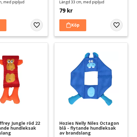
m, med pipljud
Längd 33 cm, med pipljud
79
kr
Lägg till i favoriter
Lägg till i 
ffrey Jungle röd 22 
Hozies Nelly Niles Octagon 
tande hundleksak 
blå - flytande hundleksak 
slang
av brandslang