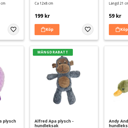
8 cm
Ca 12x8 cm
Längd 21 c
199
kr
59
kr
Lägg till i favoriter
Lägg till i favoriter
MÄNGDRABATT
a plysch 
Alfred Apa plysch - 
Andy And 
hundleksak
hundlek