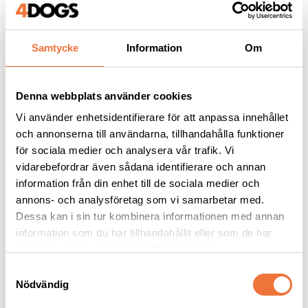
Samtycke
Information
Om
Andra köpte även
Denna webbplats använder cookies
Vi använder enhetsidentifierare för att anpassa innehållet
och annonserna till användarna, tillhandahålla funktioner
för sociala medier och analysera vår trafik. Vi
vidarebefordrar även sådana identifierare och annan
information från din enhet till de sociala medier och
annons- och analysföretag som vi samarbetar med.
Dessa kan i sin tur kombinera informationen med annan
information som du har tillhandahållit eller som de har
samlat in när du har använt deras tjänster.
4Dogs Belöningsgodis 
4Dogs Belöningsgodis 
S
Fasan ca 100 g
Vildsvin ca 100 g
Nödvändig
a
Torkat hundgodis utan tillsatser, ursprung EU
Torkat hundgodis utan tillsatser, ursprung EU
m