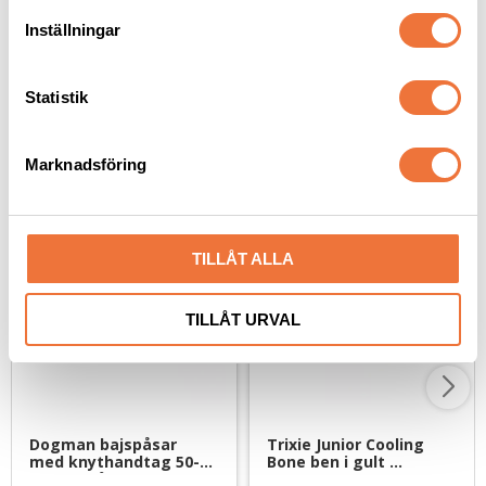
49
kr
49
kr
t
Inställningar
y
c
k
Statistik
e
s
Senaste besökta produkter
Marknadsföring
v
a
l
TILLÅT ALLA
TILLÅT URVAL
Dogman bajspåsar 
Trixie Junior Cooling 
med knythandtag 50-
Bone ben i gult 
pack - Blå
naturgummi - 