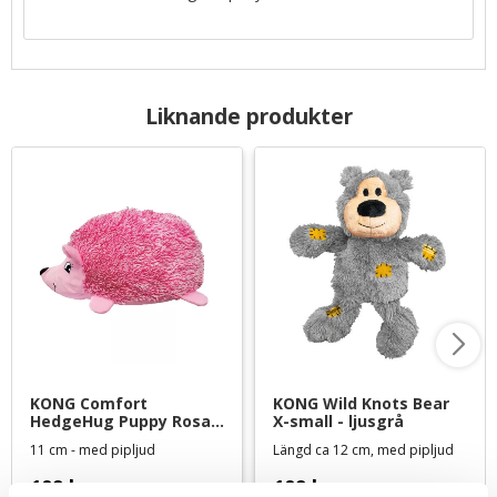
Liknande produkter
KONG Comfort 
KONG Wild Knots Bear 
HedgeHug Puppy Rosa 
X-small - ljusgrå
XS - hundleksak
11 cm - med pipljud
Längd ca 12 cm, med pipljud
109
kr
109
kr