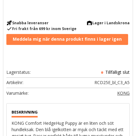
rocket_launch
warehouse
Snabba leveranser
Lager i Landskrona
check
Fri frakt från 699 kr inom Sverige
Lagerstatus
Artikelnr
RCD25E_bl_C3_A5
KONG
KONG Comfort HedgeHug Puppy är en liten och söt
hundleksak. Den blå igelkotten är mjuk och täckt med ett
gosigt tyg. Passar perfekt både till lugna mysstunder och