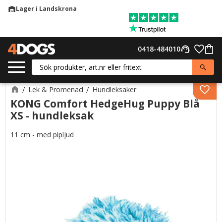
Lager i Landskrona
warehouse
Meny
Favor
0418-484010
support_agent
Kund
Lek & Promenad
Hundleksaker
Lägg 
KONG Comfort HedgeHug Puppy Blå
XS - hundleksak
11 cm - med pipljud