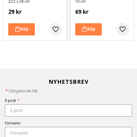
22,5 x 28 cm
10 cm
hundleksak
29
kr
69
kr
NYHETSBREV
*
Obligatoriskt fält
E-post
*
Förnamn