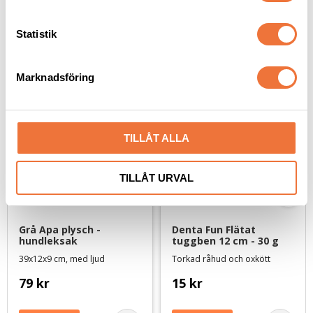
y
c
k
Statistik
Senaste besökta produkter
e
s
Marknadsföring
v
a
l
TILLÅT ALLA
TILLÅT URVAL
Grå Apa plysch - 
Denta Fun Flätat 
hundleksak
tuggben 12 cm - 30 g
39x12x9 cm, med ljud
Torkad råhud och oxkött
79
kr
15
kr