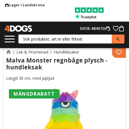
Lager i Landskrona
warehouse
Meny
Favor
0418-484010
support_agent
Kund
Lek & Promenad
Hundleksaker
Lägg 
Malva Monster regnbåge plysch -
hundleksak
Längd 30 cm, med pipljud
MÄNGDRABATT