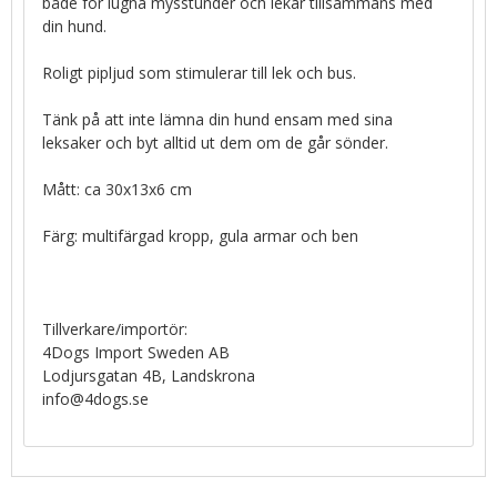
både för lugna mysstunder och lekar tillsammans med
din hund.
Roligt pipljud som stimulerar till lek och bus.
Tänk på att inte lämna din hund ensam med sina
leksaker och byt alltid ut dem om de går sönder.
Mått: ca 30x13x6 cm
Färg: multifärgad kropp, gula armar och ben
Tillverkare/importör:
4Dogs Import Sweden AB
Lodjursgatan 4B, Landskrona
info@4dogs.se