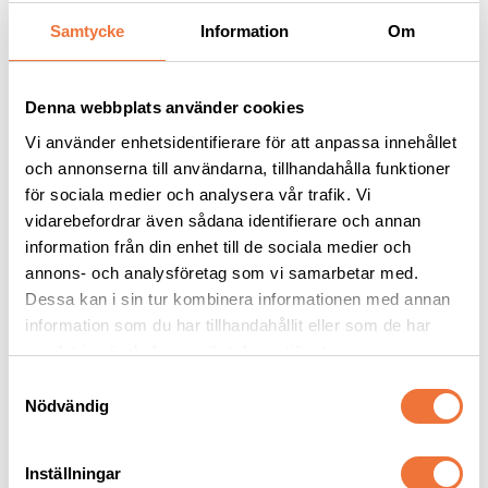
Samtycke
Information
Om
Andra köpte även
Denna webbplats använder cookies
Vi använder enhetsidentifierare för att anpassa innehållet
och annonserna till användarna, tillhandahålla funktioner
för sociala medier och analysera vår trafik. Vi
vidarebefordrar även sådana identifierare och annan
information från din enhet till de sociala medier och
annons- och analysföretag som vi samarbetar med.
Dessa kan i sin tur kombinera informationen med annan
information som du har tillhandahållit eller som de har
Trimmercide Startset 
K9 Aloe Vera schampo - 
Rengöring för skär - 4 
finns i fyra storlekar
samlat in när du har använt deras tjänster.
produkter
För rengöring av skär och saxar under och efter klippning. Svensktillverkade
Naturligt schampo med lugnande effekt
S
Nödvändig
a
409
kr
59
kr
m
t
Inställningar