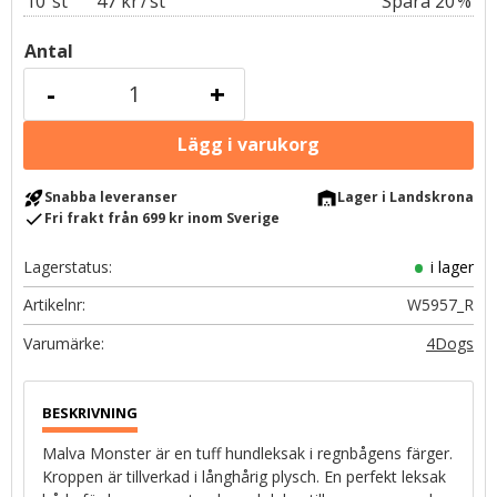
10
st
47 kr
/
st
20
%
Antal
-
+
rocket_launch
warehouse
Snabba leveranser
Lager i Landskrona
check
Fri frakt från 699 kr inom Sverige
Lagerstatus
i lager
Artikelnr
W5957_R
4Dogs
Malva Monster är en tuff hundleksak i regnbågens färger.
Kroppen är tillverkad i långhårig plysch. En perfekt leksak