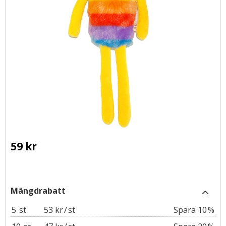
59
kr
5
st
53 kr
/
st
10
%