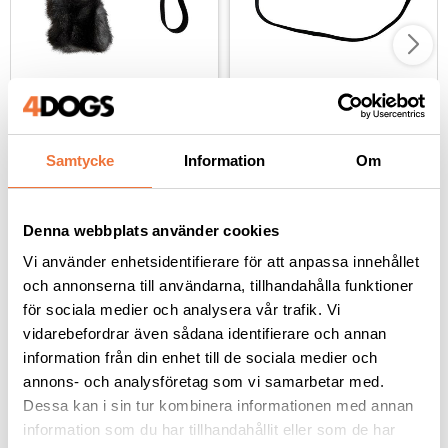
Bistos Nova med 
Bistos Iver XL med 
kaninskinn och 
fårskinn och expander 
expander - svart
- blå
Längd ca 50 cm
Svensktillverkad, ca 125 cm lång
Samtycke
Information
Om
239
kr
299
kr
Denna webbplats använder cookies
Vi använder enhetsidentifierare för att anpassa innehållet
och annonserna till användarna, tillhandahålla funktioner
Andra köpte även
för sociala medier och analysera vår trafik. Vi
vidarebefordrar även sådana identifierare och annan
information från din enhet till de sociala medier och
annons- och analysföretag som vi samarbetar med.
Dessa kan i sin tur kombinera informationen med annan
information som du har tillhandahållit eller som de har