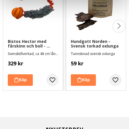
Bistos Hector med 
Hundgott Norden - 
fårskinn och boll - 
Svensk torkad oxlunga
orange
Svensktillverkad, ca 48 cm lång med expanderhandtag
Tunnskivad svensk oxlunga
329
kr
59
kr