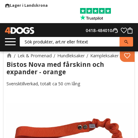
Lager i Landskrona
warehouse
Meny
Favor
0418-484010
support_agent
Kund
Lek & Promenad
Hundleksaker
Kampleksaker
Lägg 
Bistos Nova med fårskinn och
expander - orange
Svensktillverkad, totalt ca 50 cm lång