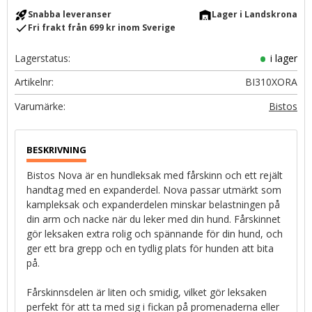
rocket_launch
warehouse
Snabba leveranser
Lager i Landskrona
check
Fri frakt från 699 kr inom Sverige
Lagerstatus
i lager
Artikelnr
BI310XORA
Bistos
Bistos Nova är en hundleksak med fårskinn och ett rejält
handtag med en expanderdel. Nova passar utmärkt som
kampleksak och expanderdelen minskar belastningen på
din arm och nacke när du leker med din hund. Fårskinnet
gör leksaken extra rolig och spännande för din hund, och
ger ett bra grepp och en tydlig plats för hunden att bita
på.
Fårskinnsdelen är liten och smidig, vilket gör leksaken
perfekt för att ta med sig i fickan på promenaderna eller