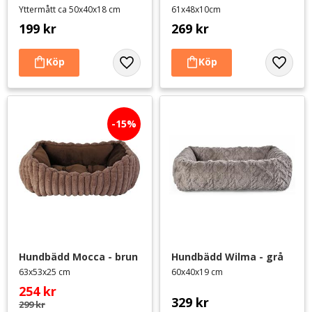
Yttermått ca 50x40x18 cm
61x48x10cm
199
kr
269
kr
Lägg till i favoriter
Lägg til
15
%
Hundbädd Mocca - brun
Hundbädd Wilma - grå
63x53x25 cm
60x40x19 cm
254
kr
329
kr
299
kr