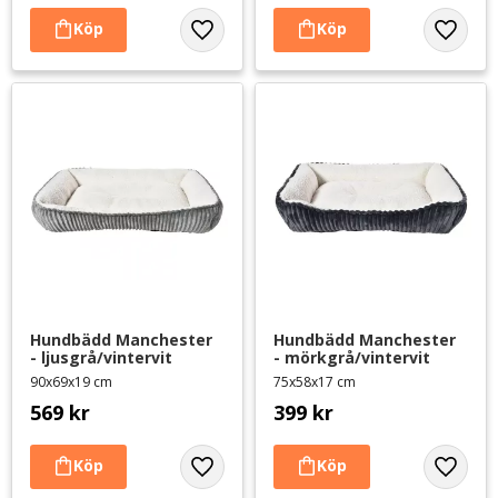
Lägg till i favoriter
Lägg til
Hundbädd Manchester 
Hundbädd Manchester 
- ljusgrå/vintervit
- mörkgrå/vintervit
90x69x19 cm
75x58x17 cm
569
kr
399
kr
Lägg till i favoriter
Lägg til