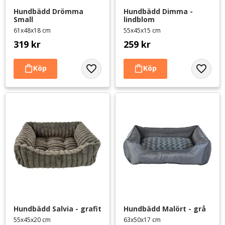
Hundbädd Drömma 
Hundbädd Dimma - 
Small
lindblom
61x48x18 cm
55x45x15 cm
319
kr
259
kr
Lägg till i favoriter
Lägg til
Hundbädd Salvia - grafit
Hundbädd Malört - grå
55x45x20 cm
63x50x17 cm