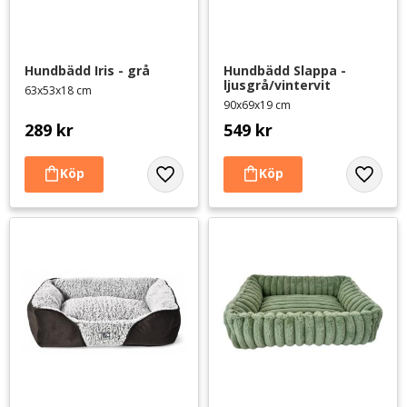
Hundbädd Iris - grå
Hundbädd Slappa - 
ljusgrå/vintervit
63x53x18 cm
90x69x19 cm
289
kr
549
kr
Lägg till i favoriter
Lägg til