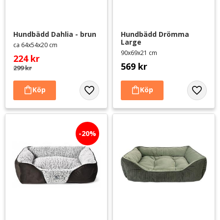
Hundbädd Dahlia - brun
Hundbädd Drömma 
Large
ca 64x54x20 cm
90x69x21 cm
224
kr
569
kr
299
kr
Lägg till i favoriter
Lägg til
20
%