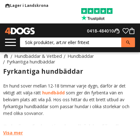
Lager i Landskrona
warehouse
Meny
Favor
0418-484010
support_agent
Kund
Hundbäddar & Vetbed
Hundbäddar
Fyrkantiga hundbäddar
Fyrkantiga hundbäddar
En hund sover mellan 12-18 timmar varje dygn, därför är det
viktigt att välja rätt
hundbädd
som ger din fyrbenta vän en
bekväm plats att vila på. Hos oss hittar du ett brett utbud av
fyrkantiga hundbäddar som passar hundar i olika storlekar och
med olika sovvanor.
Bekväma fyrkantiga hundbäddar för alla
hundar
Visa mer