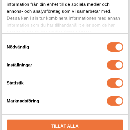
information från din enhet till de sociala medier och
annons- och analysföretag som vi samarbetar med.
Dessa kan i sin tur kombinera informationen med annan
information som du har tillhandahållit eller som de har
samlat in när du har använt deras tjänster.
S
Nödvändig
a
m
Hundbädd Ruta Small
Hundbädd Ruta Medium
t
61x48x18 cm
78x58x19 cm
Inställningar
y
459
kr
569
kr
c
k
Statistik
Lägg till i favoriter
Lägg til
e
s
Marknadsföring
v
a
l
TILLÅT ALLA