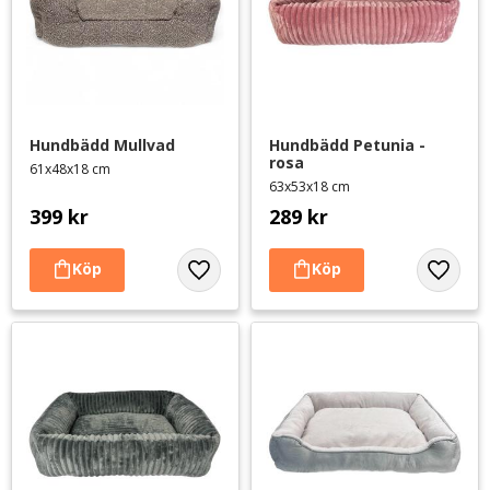
Hundbädd Mullvad
Hundbädd Petunia - 
rosa
61x48x18 cm
63x53x18 cm
399
kr
289
kr
Lägg till i favoriter
Lägg til