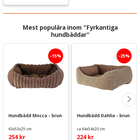
Mest populära inom "Fyrkantiga
hundbäddar"
15
%
25
%
Hundbädd Mocca - brun
Hundbädd Dahlia - brun
63x53x25 cm
ca 64x54x20 cm
254
kr
224
kr