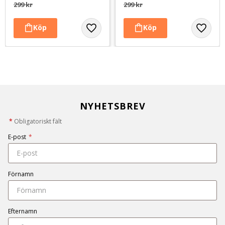
299
kr
299
kr
NYHETSBREV
*
Obligatoriskt fält
E-post
*
Förnamn
Efternamn