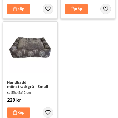
Lägg till i favoriter
Lägg til
Hundbädd 
mönstrad/grå - Small
ca 55x45x12 cm
229
kr
Lägg till i favoriter