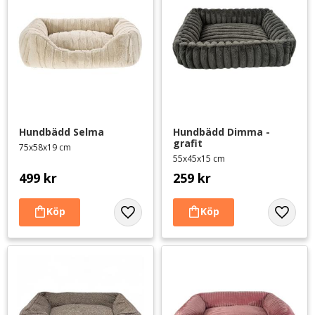
Hundbädd Selma
Hundbädd Dimma - 
grafit
75x58x19 cm
55x45x15 cm
499
kr
259
kr
Lägg till i favoriter
Lägg til