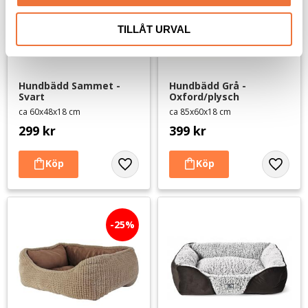
TILLÅT URVAL
Hundbädd Sammet - 
Hundbädd Grå - 
Svart
Oxford/plysch
ca 60x48x18 cm
ca 85x60x18 cm
299
kr
399
kr
Lägg till i favoriter
Lägg til
25
%