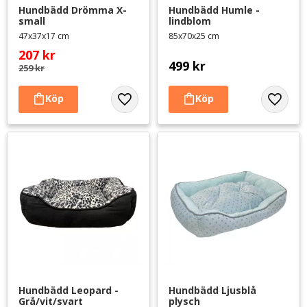
Hundbädd Drömma X-
Hundbädd Humle - 
small
lindblom
47x37x17 cm
85x70x25 cm
207
kr
499
kr
259
kr
Lägg till i favoriter
Lägg til
Hundbädd Leopard - 
Hundbädd Ljusblå 
Grå/vit/svart
plysch