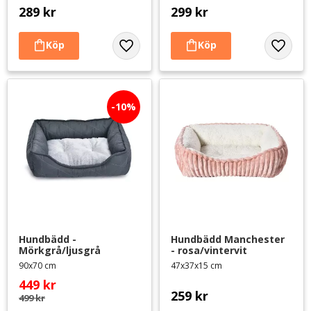
289
kr
299
kr
Lägg till i favoriter
Lägg til
10
%
Hundbädd - 
Hundbädd Manchester 
Mörkgrå/ljusgrå
- rosa/vintervit
90x70 cm
47x37x15 cm
449
kr
259
kr
499
kr