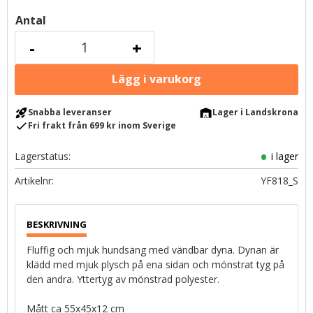
Antal
-
+
rocket_launch
warehouse
Snabba leveranser
Lager i Landskrona
check
Fri frakt från 699 kr inom Sverige
Lagerstatus
i lager
Artikelnr
YF818_S
Fluffig och mjuk hundsäng med vändbar dyna. Dynan är
klädd med mjuk plysch på ena sidan och mönstrat tyg på
den andra. Yttertyg av mönstrad polyester.
Mått ca 55x45x12 cm