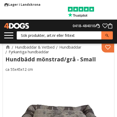
Lager i Landskrona
warehouse
Meny
Favor
0418-484010
support_agent
Kund
Hundbäddar & Vetbed
Hundbäddar
Lägg 
Fyrkantiga hundbäddar
Hundbädd mönstrad/grå - Small
ca 55x45x12 cm