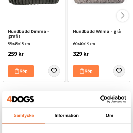
Hundbädd Dimma - 
Hundbädd Wilma - grå
grafit
55x45x15 cm
60x40x19 cm
259
kr
329
kr
Andra köpte även
Samtycke
Information
Om