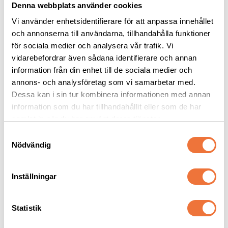
Denna webbplats använder cookies
Vi använder enhetsidentifierare för att anpassa innehållet
och annonserna till användarna, tillhandahålla funktioner
för sociala medier och analysera vår trafik. Vi
vidarebefordrar även sådana identifierare och annan
Vetbed Lila - 
Trixie Matskål keramik 
information från din enhet till de sociala medier och
Svarta/vita hjärtan
0,4 liter - svart
annons- och analysföretag som vi samarbetar med.
Tjocklek ca 28 mm. Finns i tre storlekar
Diameter 13 cm
Dessa kan i sin tur kombinera informationen med annan
119
kr
79
kr
information som du har tillhandahållit eller som de har
samlat in när du har använt deras tjänster.
S
Nödvändig
a
m
Senaste besökta produkter
t
Inställningar
y
c
k
Statistik
e