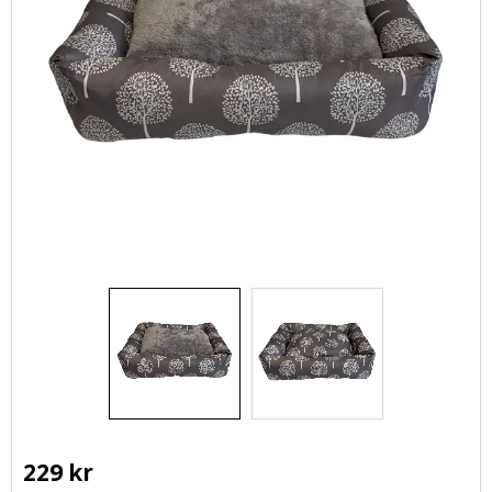
229
kr