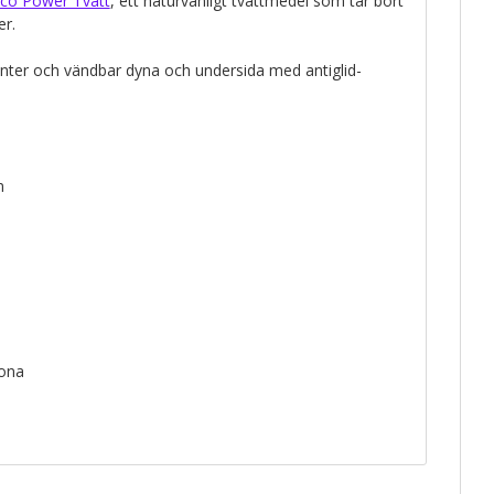
co Power Tvätt
, ett naturvänligt tvättmedel som tar bort
er.
nter och vändbar dyna och undersida med antiglid-
m
rona