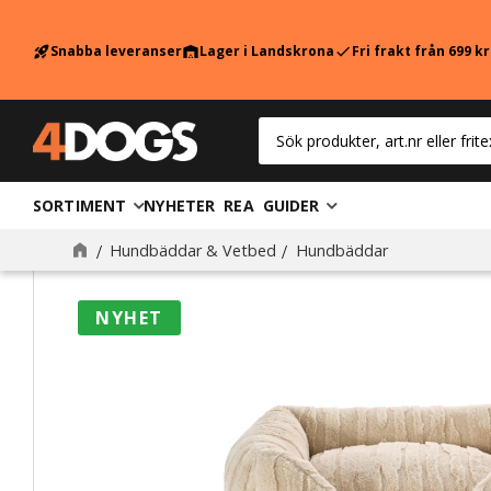
Snabba leveranser
Lager i Landskrona
Fri frakt från 699 k
rocket_launch
warehouse
check
SORTIMENT
NYHETER
REA
GUIDER
Hundbäddar & Vetbed
Hundbäddar
NYHET