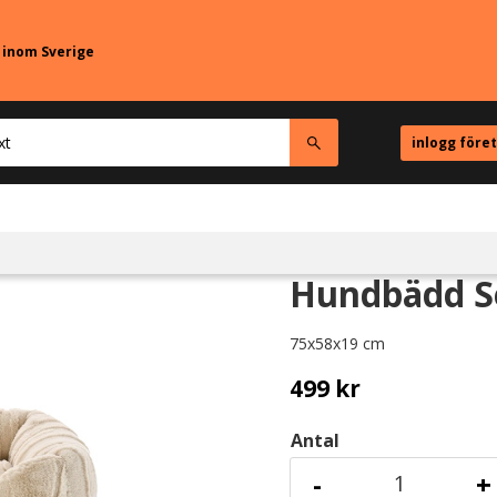
r inom Sverige
inlogg före
Hundbädd S
75x58x19 cm
499
kr
Antal
-
+