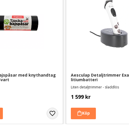
jspåsar med knythandtag 
Aesculap Detaljtrimmer Exa
Svart
litiumbatteri
Liten detaljtrimmer - sladdlös
1 599
kr