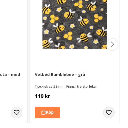
cta - med 
Vetbed Bumblebee - grå
Tjocklek ca 28 mm. Finns i tre storlekar
119
kr