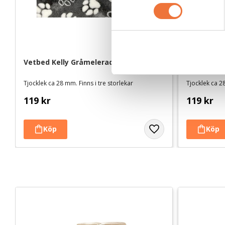
m
t
y
c
k
Vetbed Kelly Gråmelerad - Vita tassar
Vetbed Ret
e
s
Tjocklek ca 28 mm. Finns i tre storlekar
Tjocklek ca 28
v
119
kr
119
kr
a
l