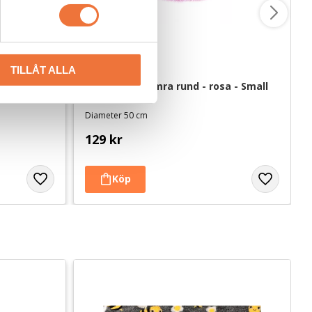
TILLÅT ALLA
thandtag 
Hundbädd Slumra rund - rosa - Small
Diameter 50 cm
129
kr