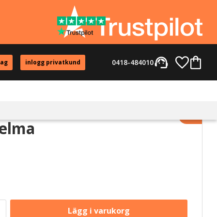
support_agent
Favorite
Kundvag
0418-484010
tag
inlogg privatkund
Lägg til
elma