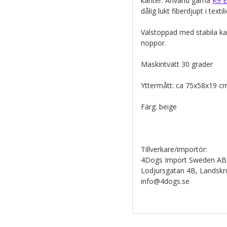
kanter. Använd gärna
K9 E
dålig lukt fiberdjupt i textili
Välstoppad med stabila ka
noppor.
Maskintvätt 30 grader
Yttermått: ca 75x58x19 c
Färg: beige
Tillverkare/importör:
4Dogs Import Sweden AB
Lodjursgatan 4B, Landsk
info@4dogs.se