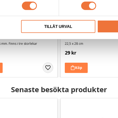
TILLÅT URVAL
ro - Grå/svart/vit
Dogman bajspåsar med kny
50-pack - Orange
 mm. Finns i tre storlekar
22,5 x 28 cm
29
kr
Senaste besökta produkter