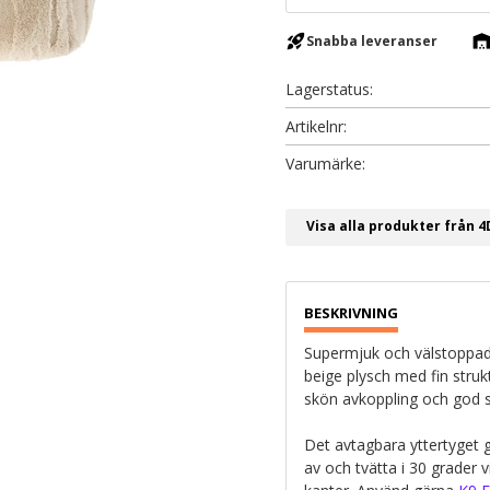
rocket_launch
warehous
Snabba leveranser
Lagerstatus
Artikelnr
Visa alla produkter från 
Supermjuk och välstoppad 
beige plysch med fin stru
skön avkoppling och god 
Det avtagbara yttertyget g
av och tvätta i 30 grader