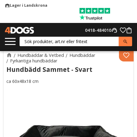
Lager i Landskrona
warehouse
Meny
Favor
0418-484010
support_agent
Kund
Hundbäddar & Vetbed
Hundbäddar
Lägg 
Fyrkantiga hundbäddar
Hundbädd Sammet - Svart
ca 60x48x18 cm