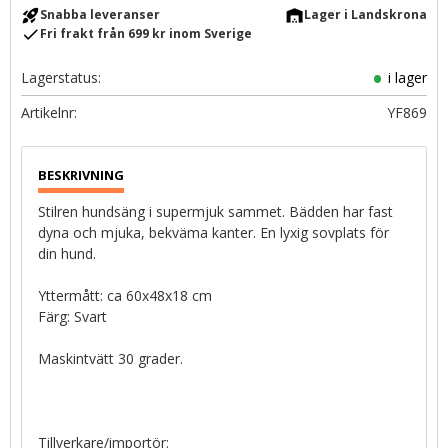
rocket_launch
warehouse
Snabba leveranser
Lager i Landskrona
check
Fri frakt från 699 kr inom Sverige
Lagerstatus
i lager
Artikelnr
YF869
Stilren hundsäng i supermjuk sammet. Bädden har fast
dyna och mjuka, bekväma kanter. En lyxig sovplats för
din hund.
Yttermått: ca 60x48x18 cm
Färg: Svart
Maskintvätt 30 grader.
Tillverkare/importör: