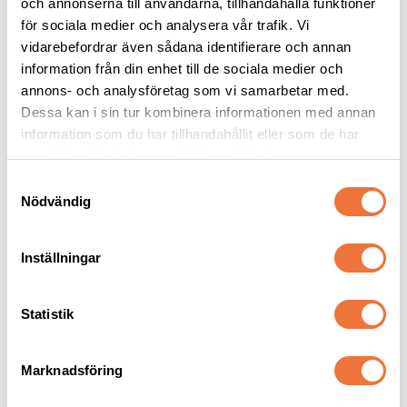
Dogman bajspåsar 
Vetbed Kelly 
och annonserna till användarna, tillhandahålla funktioner
med knythandtag 50-
Gråmelerad - Vita 
för sociala medier och analysera vår trafik. Vi
pack - Orange
tassar
22,5 x 28 cm
Tjocklek ca 28 mm. Finns i tre storlekar
vidarebefordrar även sådana identifierare och annan
information från din enhet till de sociala medier och
29
kr
119
kr
annons- och analysföretag som vi samarbetar med.
Dessa kan i sin tur kombinera informationen med annan
information som du har tillhandahållit eller som de har
samlat in när du har använt deras tjänster.
S
Senaste besökta produkter
Nödvändig
a
m
t
Inställningar
y
c
k
Statistik
e
s
Marknadsföring
v
a