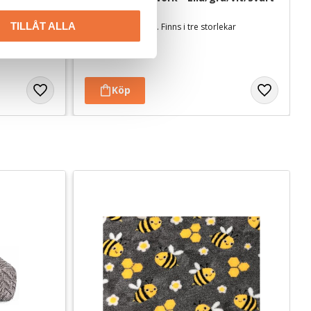
TILLÅT ALLA
ekar
Tjocklek ca 28 mm. Finns i tre storlekar
119
kr