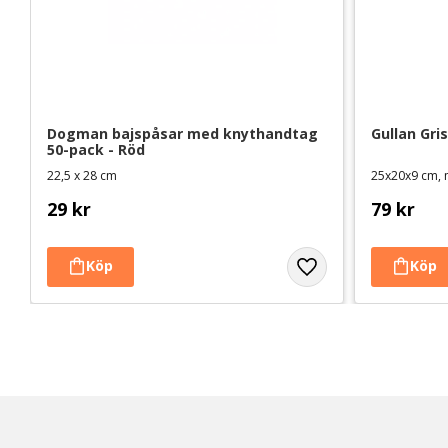
Dogman bajspåsar med knythandtag 
Gullan Gri
50-pack - Röd
22,5 x 28 cm
25x20x9 cm, 
29
kr
79
kr