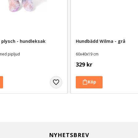
s plysch - hundleksak
Hundbädd Wilma - grå
med pipljud
60x40x19 cm
329
kr
NYHETSBREV