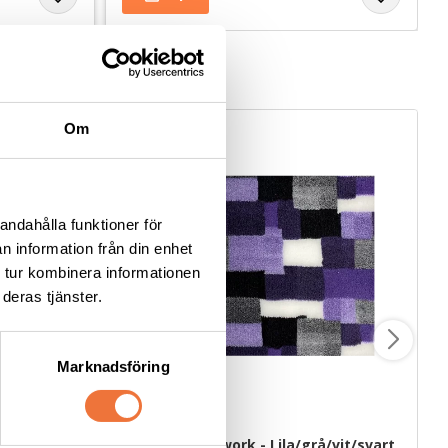
Om
andahålla funktioner för
n information från din enhet
 tur kombinera informationen
deras tjänster.
Marknadsföring
ärtan
Vetbed Patchwork - Lila/grå/vit/svart