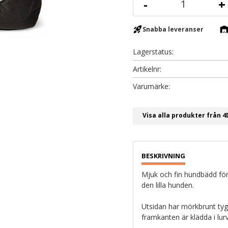
-
+
rocket_launch
warehous
Snabba leveranser
Lagerstatus
Artikelnr
Visa alla produkter från 
Mjuk och fin hundbädd för
den lilla hunden.
Utsidan har mörkbrunt ty
framkanten är klädda i lur