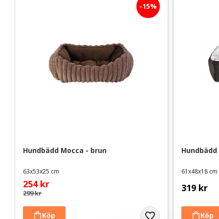
15
%
Hundbädd Mocca - brun
Hundbädd
63x53x25 cm
61x48x18 cm
254
kr
319
kr
299
kr