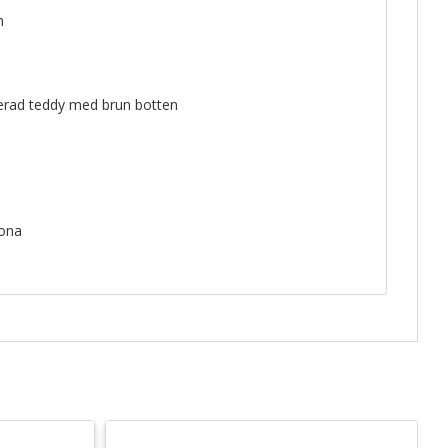
m
lerad teddy med brun botten
rona