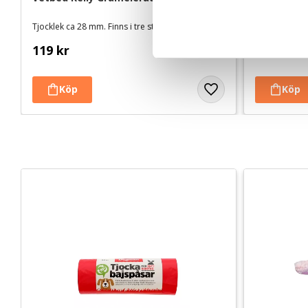
c
k
Tjocklek ca 28 mm. Finns i tre storlekar
Tjocklek ca 28
e
119
kr
119
kr
s
v
a
l