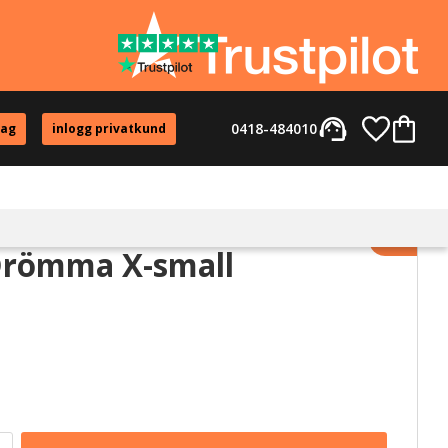
support_agent
Favorite
Kundvag
0418-484010
tag
inlogg privatkund
Lägg til
römma X-small