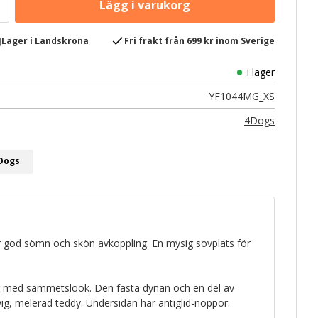
e
check
Lager i Landskrona
Fri frakt från 699 kr inom Sverige
i lager
YF1044MG_XS
4Dogs
4Dogs
 god sömn och skön avkoppling. En mysig sovplats för
g med sammetslook. Den fasta dynan och en del av
vig, melerad teddy. Undersidan har antiglid-noppor.