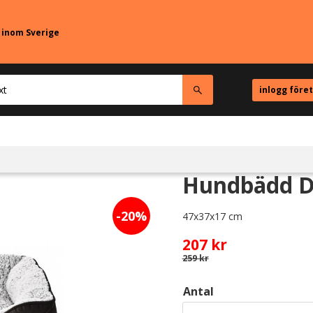
r inom Sverige
inlogg före
Hundbädd D
20
%
47x37x17 cm
Nedsatt pris:
207
kr
Ordinarie pris:
259
kr
Antal