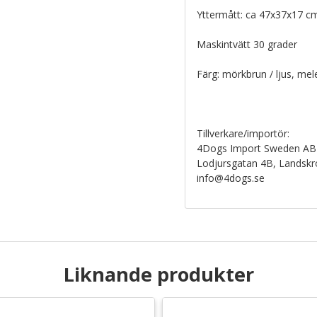
Yttermått: ca 47x37x17 c
Maskintvätt 30 grader
Färg: mörkbrun / ljus, me
Tillverkare/importör:
4Dogs Import Sweden AB
Lodjursgatan 4B, Landsk
info@4dogs.se
Liknande produkter