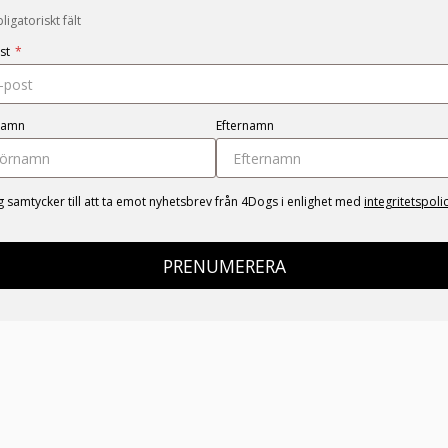
igatoriskt fält
st
*
namn
Efternamn
g samtycker till att ta emot nyhetsbrev från 4Dogs i enlighet med
integritetspoli
PRENUMERERA