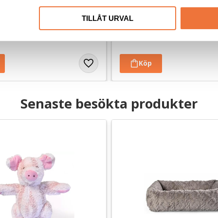
TILLÅT URVAL
 mm. Finns i tre storlekar
Tjocklek ca 28 mm. Finns i tre storl
119
kr
Senaste besökta produkter