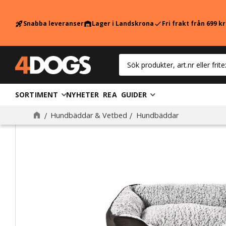
Snabba leveranser
Lager i Landskrona
Fri frakt från 699 k
rocket_launch
warehouse
check
SORTIMENT
NYHETER
REA
GUIDER
Hundbäddar & Vetbed
Hundbäddar