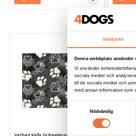
Samtycke
Denna webbplats använder 
Vi använder enhetsidentifierar
sociala medier och analysera 
till de sociala medier och a
med annan information som du 
S
Nödvändig
a
m
t
y
Vetbed Kelly Gråmelerad - Vita tassar
Vetbed Grö