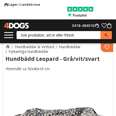
Lager i Landskrona
warehouse
Meny
Favor
0418-484010
support_agent
Kund
Hundbäddar & Vetbed
Hundbäddar
Lägg 
Fyrkantiga hundbäddar
Hundbädd Leopard - Grå/vit/svart
Yttermått ca 50x40x18 cm