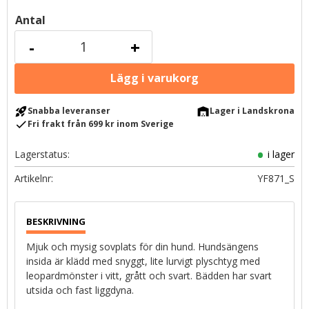
Antal
-
+
rocket_launch
warehouse
Snabba leveranser
Lager i Landskrona
check
Fri frakt från 699 kr inom Sverige
Lagerstatus
i lager
Artikelnr
YF871_S
Mjuk och mysig sovplats för din hund. Hundsängens
insida är klädd med snyggt, lite lurvigt plyschtyg med
leopardmönster i vitt, grått och svart. Bädden har svart
utsida och fast liggdyna.