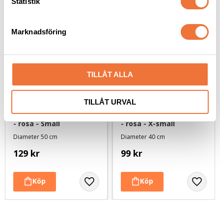
k
Statistik
e
s
Marknadsföring
v
a
l
TILLÅT ALLA
TILLÅT URVAL
Hundbädd Slumra rund 
Hundbädd Slumra rund 
- rosa - Small
- rosa - X-small
Diameter 50 cm
Diameter 40 cm
129
kr
99
kr