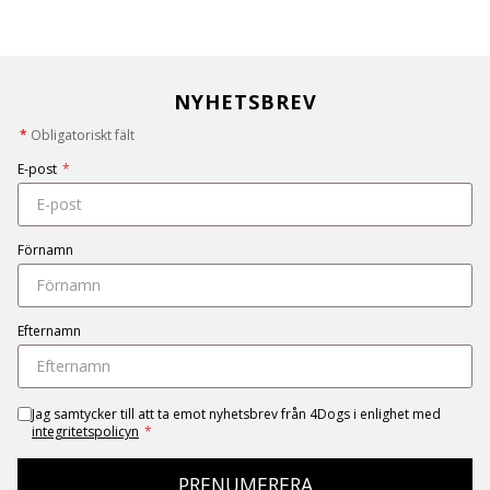
NYHETSBREV
*
Obligatoriskt fält
E-post
*
Förnamn
Efternamn
Jag samtycker till att ta emot nyhetsbrev från 4Dogs i enlighet med
integritetspolicyn
*
PRENUMERERA