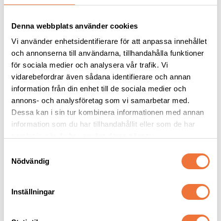
Denna webbplats använder cookies
Vi använder enhetsidentifierare för att anpassa innehållet
och annonserna till användarna, tillhandahålla funktioner
för sociala medier och analysera vår trafik. Vi
vidarebefordrar även sådana identifierare och annan
information från din enhet till de sociala medier och
annons- och analysföretag som vi samarbetar med.
Dogman bajspåsar 
Dogman bajspåsar 
Dessa kan i sin tur kombinera informationen med annan
med knythandtag 50-
med knythandtag 50-
pack - Lime
pack - Lila
information som du har tillhandahållit eller som de har
22,5 x 28 cm
22,5 x 28 cm
samlat in när du har använt deras tjänster.
29
kr
29
kr
S
Nödvändig
a
m
t
Inställningar
y
Senaste besökta produkter
c