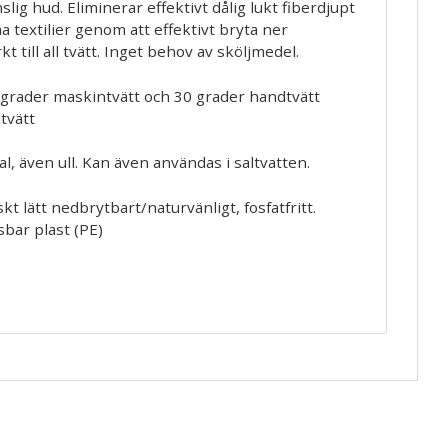
lig hud. Eliminerar effektivt dålig lukt fiberdjupt
a textilier genom att effektivt bryta ner
 till all tvätt. Inget behov av sköljmedel.
grader maskintvätt och 30 grader handtvätt
tvätt
l, även ull. Kan även användas i saltvatten.
skt lätt nedbrytbart/naturvänligt, fosfatfritt.
sbar plast (PE)