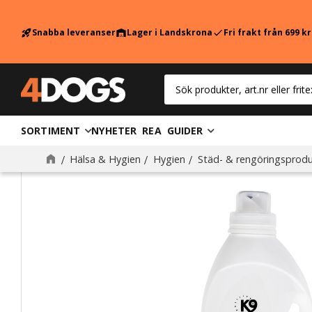
Snabba leveranser
Lager i Landskrona
Fri frakt från 699 k
rocket_launch
warehouse
check
SORTIMENT
NYHETER
REA
GUIDER
Hälsa & Hygien
Hygien
Städ- & rengöringsprodu