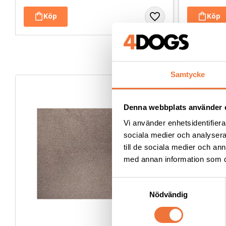
Samtycke
Denna webbplats använder 
Vi använder enhetsidentifierar
sociala medier och analysera 
till de sociala medier och a
med annan information som du 
S
Nödvändig
a
m
t