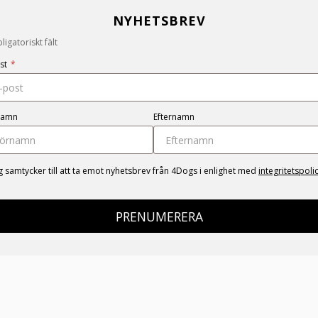
NYHETSBREV
igatoriskt fält
st
*
namn
Efternamn
g samtycker till att ta emot nyhetsbrev från 4Dogs i enlighet med
integritetspoli
PRENUMERERA