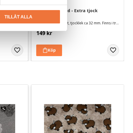
å
Vetbed Choklad - Extra tjock
TILLÅT ALLA
ekar
Super heavy weight, tjocklek ca 32 mm. Finns i tre storlekar
149
kr