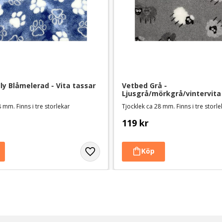
ly Blåmelerad - Vita tassar
Vetbed Grå - 
Ljusgrå/mörkgrå/vintervit
 mm. Finns i tre storlekar
Tjocklek ca 28 mm. Finns i tre storl
119
kr