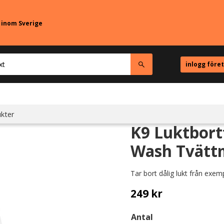
r inom Sverige
inlogg före
kter
K9 Luktbor
Wash Tvättme
Tar bort dålig lukt från exem
249
kr
Antal