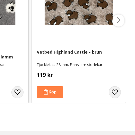
Vetbed Highland Cattle - brun
a lamm
ekar
Tjocklek ca 28 mm. Finns i tre storlekar
119
kr