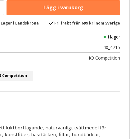
e
check
Lager i Landskrona
Fri frakt från 699 kr inom Sverige
i lager
40_4715
K9 Competition
K9 Competition
tt luktborttagande, naturvänligt tvättmedel för
, konstfiber, hästtäcken, filtar, hundbäddar,