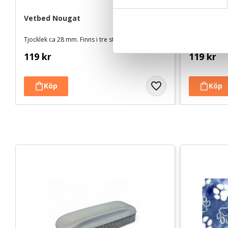
y
c
Vetbed Nougat
Vetbed Kel
tassar
k
Tjocklek ca 28 mm. Finns i tre storlekar
Tjocklek ca 28
e
s
119
kr
119
kr
v
a
l