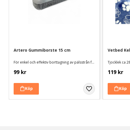
Artero Gummiborste 15 cm
Vetbed Kel
För enkel och effektiv borttagning av pälsstrån från textilier mm.
Tjocklek ca 28
99
kr
119
kr