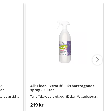
1 
All1Clean ExtraOff Luktborttagande 
ter
spray - 1 liter
Rengör, desinficerar och tar bort lukt redan vid 30 grader. Vattenbaserad och svensktillverkad
Tar effektivt bort lukt och fläckar. Vattenbaserad och svensktillverkad
219
kr