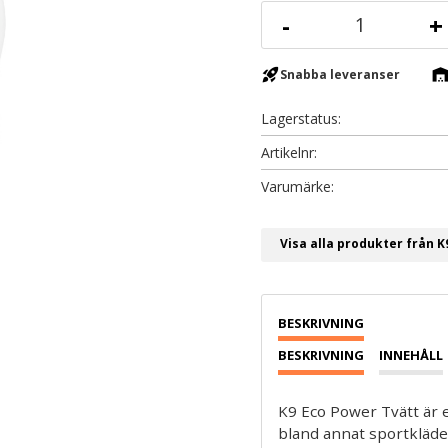
-
+
rocket_launch
warehous
Snabba leveranser
Lagerstatus
Artikelnr
Visa alla produkter från 
BESKRIVNING
INNEHÅLL
K9 Eco Power Tvätt är e
bland annat sportkläder