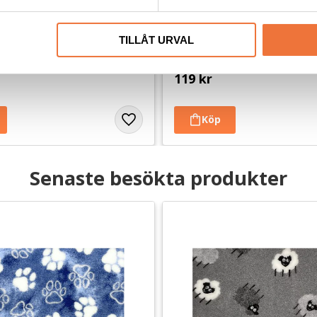
ly Brunmelerad - Vita 
Vetbed Highland Cattle - gr
TILLÅT URVAL
 mm. Finns i tre storlekar
Tjocklek ca 28 mm. Finns i tre storl
119
kr
Senaste besökta produkter