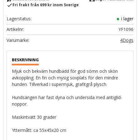
check
Fri frakt från 699 kr inom Sverige
Lagerstatus
i lager
Artikelnr
YF1096
4Dogs
Mjuk och bekväm hundbädd för god sömn och skön
avkoppling. En fin och mysig sovplats för den mindre
hunden. Tillverkad i supermjuk, grafitgrå plysch.
Hundsängen har fast dyna och undersida med antiglid-
noppor.
Maskintvätt 30 grader
Yttermått: ca 55x45x20 cm