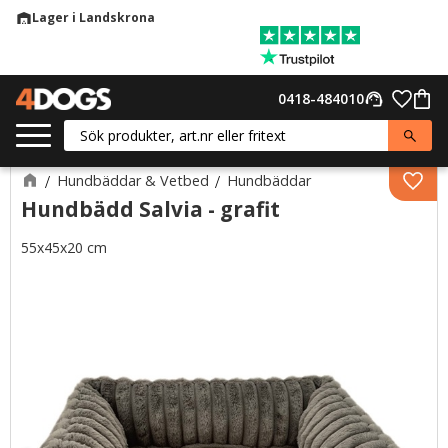
Lager i Landskrona
warehouse
Meny
Favor
0418-484010
support_agent
Kund
Hundbäddar & Vetbed
Hundbäddar
Lägg 
Hundbädd Salvia - grafit
55x45x20 cm