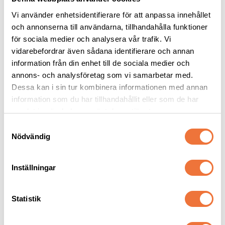
Vi använder enhetsidentifierare för att anpassa innehållet
och annonserna till användarna, tillhandahålla funktioner
för sociala medier och analysera vår trafik. Vi
vidarebefordrar även sådana identifierare och annan
Vetbed Retro - 
Vetbed Ljusgrå
Grå/svart/vit
information från din enhet till de sociala medier och
Tjocklek ca 28 mm. Finns i tre storlekar
Tjocklek ca 28 mm. Finns i tre storlekar
annons- och analysföretag som vi samarbetar med.
Dessa kan i sin tur kombinera informationen med annan
119
kr
119
kr
information som du har tillhandahållit eller som de har
samlat in när du har använt deras tjänster.
S
Nödvändig
a
m
Senaste besökta produkter
t
Inställningar
y
c
k
Statistik
e
s