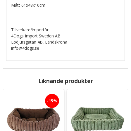
Mått 61x48x10cm
Tillverkare/importör:
4Dogs Import Sweden AB
Lodjursgatan 4B, Landskrona
info@4dogs.se
Liknande produkter
15
%