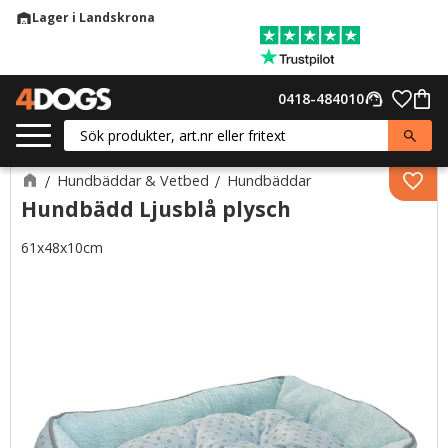
Lager i Landskrona
warehouse
Meny
Favor
0418-484010
support_agent
Kund
Hundbäddar & Vetbed
Hundbäddar
Lägg 
Hundbädd Ljusblå plysch
61x48x10cm