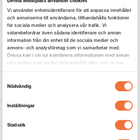
Denna webbplats använder cookies
Vi använder enhetsidentifierare för att anpassa innehållet
och annonserna till användarna, tillhandahålla funktioner
för sociala medier och analysera vår trafik. Vi
vidarebefordrar även sådana identifierare och annan
Vetbed Grön - 
Hundbädd Slumra rund 
Svarta/grå/vita tassar
- rosa - Small
information från din enhet till de sociala medier och
annons- och analysföretag som vi samarbetar med.
Tjocklek ca 28 mm. Finns i tre storlekar
Diameter 50 cm
Dessa kan i sin tur kombinera informationen med annan
119
kr
129
kr
information som du har tillhandahållit eller som de har
samlat in när du har använt deras tjänster.
S
Nödvändig
a
m
Senaste besökta produkter
t
Inställningar
y
c
k
Statistik
e
s