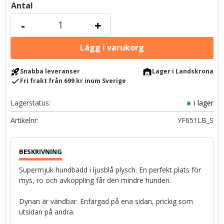
Antal
-
+
rocket_launch
warehouse
Snabba leveranser
Lager i Landskrona
check
Fri frakt från 699 kr inom Sverige
Lagerstatus
i lager
Artikelnr
YF651LB_S
Supermjuk hundbädd i ljusblå plysch. En perfekt plats för
mys, ro och avkoppling får den mindre hunden.
Dynan är vändbar. Enfärgad på ena sidan, prickig som
utsidan på andra.