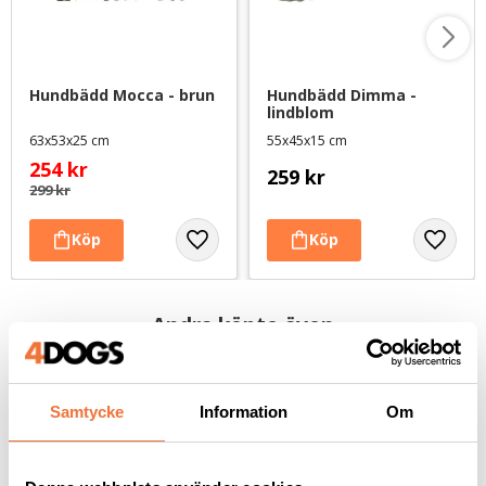
Hundbädd Mocca - brun
Hundbädd Dimma - 
lindblom
63x53x25 cm
55x45x15 cm
254
kr
259
kr
299
kr
Andra köpte även
Samtycke
Information
Om