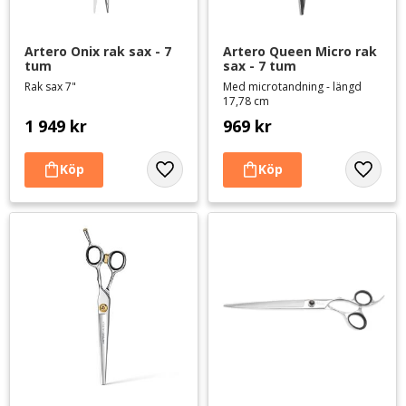
Artero Onix rak sax - 7 
Artero Queen Micro rak 
tum
sax - 7 tum
Rak sax 7"
Med microtandning - längd
17,78 cm
1 949
kr
969
kr
Lägg till i favoriter
Lägg til