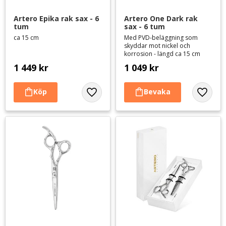
Artero Epika rak sax - 6 
Artero One Dark rak 
tum
sax - 6 tum
ca 15 cm
Med PVD-beläggning som
skyddar mot nickel och
korrosion - längd ca 15 cm
1 449
kr
1 049
kr
Lägg till i favoriter
Lägg til