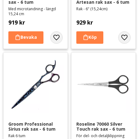
sax - 6 tum
Artesan rak sax - 6 tum
Med microtandning - längd
Rak - 6" (15,24cm)
15,24 cm
919
kr
929
kr
Lägg till i favoriter
Lägg til
Groom Professional 
Roseline 70060 Silver 
Sirius rak sax - 6 tum
Touch rak sax - 6 tum
Rak 6 tum
För del- och detaljklippning