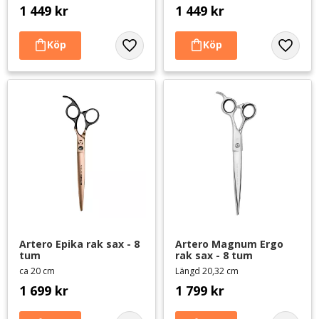
1 449
kr
1 449
kr
Lägg till i favoriter
Lägg til
Artero Epika rak sax - 8 
Artero Magnum Ergo 
tum
rak sax - 8 tum
ca 20 cm
Längd 20,32 cm
1 699
kr
1 799
kr