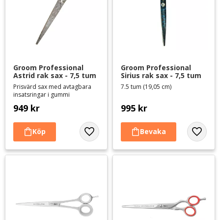
Groom Professional 
Groom Professional 
Astrid rak sax - 7,5 tum
Sirius rak sax - 7,5 tum
Prisvärd sax med avtagbara
7.5 tum (19,05 cm)
insatsringar i gummi
949
kr
995
kr
Lägg till i favoriter
Lägg til