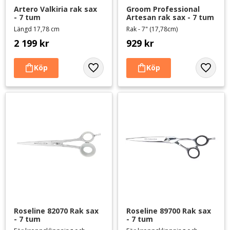
Artero Valkiria rak sax 
Groom Professional 
- 7 tum
Artesan rak sax - 7 tum
Längd 17,78 cm
Rak - 7" (17,78cm)
2 199
kr
929
kr
Lägg till i favoriter
Lägg til
Roseline 82070 Rak sax 
Roseline 89700 Rak sax 
- 7 tum
- 7 tum