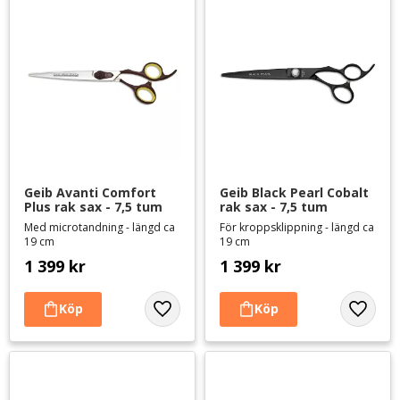
Geib Avanti Comfort 
Geib Black Pearl Cobalt 
Plus rak sax - 7,5 tum
rak sax - 7,5 tum
Med microtandning - längd ca
För kroppsklippning - längd ca
19 cm
19 cm
1 399
kr
1 399
kr
Lägg till i favoriter
Lägg til