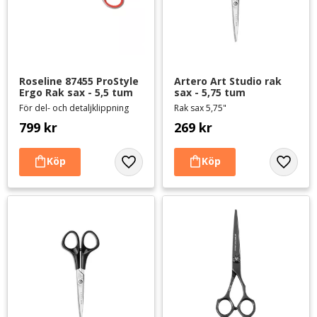
Roseline 87455 ProStyle 
Artero Art Studio rak 
Ergo Rak sax - 5,5 tum
sax - 5,75 tum
För del- och detaljklippning
Rak sax 5,75"
799
kr
269
kr
Lägg till i favoriter
Lägg til