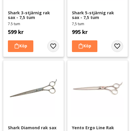
Shark 3-stjärnig rak 
Shark 5-stjärnig rak 
sax - 7,5 tum
sax - 7,5 tum
7.5 tum
7,5 tum
599
kr
995
kr
Lägg till i favoriter
Lägg til
Shark Diamond rak sax 
Yento Ergo Line Rak 