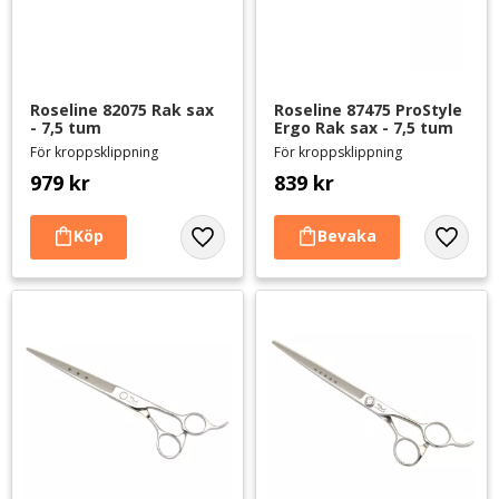
Roseline 82075 Rak sax 
Roseline 87475 ProStyle 
- 7,5 tum
Ergo Rak sax - 7,5 tum
För kroppsklippning
För kroppsklippning
979
kr
839
kr
Lägg till i favoriter
Lägg til