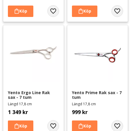
Lägg till i favoriter
Lägg til
Yento Ergo Line Rak 
Yento Prime Rak sax - 7 
sax - 7 tum
tum
Längd 17,8 cm
Längd 17,8 cm
1 349
kr
999
kr
Lägg till i favoriter
Lägg til