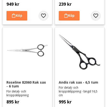
949
kr
239
kr
Lägg till i favoriter
Lägg til
Roseline 82060 Rak sax 
Andis rak sax - 6,5 tum
- 6 tum
För detalj- och
För detalj- och
kroppsklippning - längd 16,5
kroppsklippning
cm
895
kr
995
kr