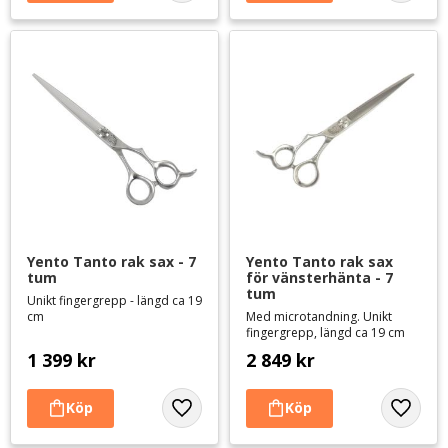
Yento Tanto rak sax - 7 
Yento Tanto rak sax 
tum
för vänsterhänta - 7 
tum
Unikt fingergrepp - längd ca 19
cm
Med microtandning. Unikt
fingergrepp, längd ca 19 cm
1 399
kr
2 849
kr
Lägg till i favoriter
Lägg til