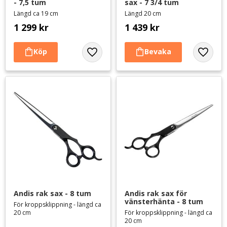
- 7,5 tum
sax - 7 3/4 tum
Längd ca 19 cm
Längd 20 cm
1 299
kr
1 439
kr
Lägg till i favoriter
Lägg til
Andis rak sax - 8 tum
Andis rak sax för 
vänsterhänta - 8 tum
För kroppsklippning - längd ca
20 cm
För kroppsklippning - längd ca
20 cm