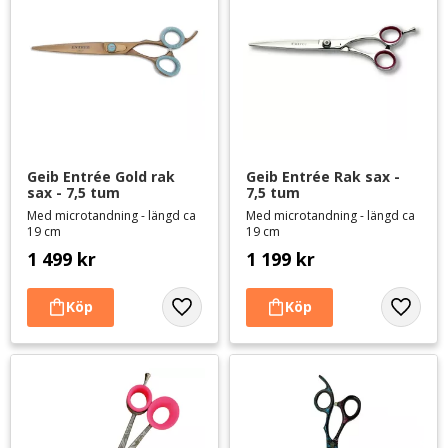
Geib Entrée Gold rak 
Geib Entrée Rak sax - 
sax - 7,5 tum
7,5 tum
Med microtandning - längd ca
Med microtandning - längd ca
19 cm
19 cm
1 499
kr
1 199
kr
Lägg till i favoriter
Lägg til