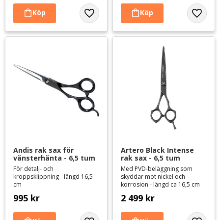
Lägg till i favoriter
Lägg til
Andis rak sax för 
Artero Black Intense 
vänsterhänta - 6,5 tum
rak sax - 6,5 tum
För detalj- och
Med PVD-beläggning som
kroppsklippning - längd 16,5
skyddar mot nickel och
cm
korrosion - längd ca 16,5 cm
995
kr
2 499
kr