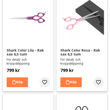
Shark Color Lila - Rak 
Shark Color Rosa - Rak 
sax 6,5 tum
sax 6,5 tum
För detalj- och
För detalj- och
kroppsklippning
kroppsklippning
799
kr
799
kr
Lägg till i favoriter
Lägg til