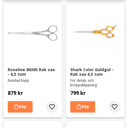
Roseline 86365 Rak sax 
Shark Color Guldgul - 
- 6,5 tum
Rak sax 6,5 tum
Rundad topp
För detalj- och
kroppsklippning
879
kr
799
kr
Lägg till i favoriter
Lägg til