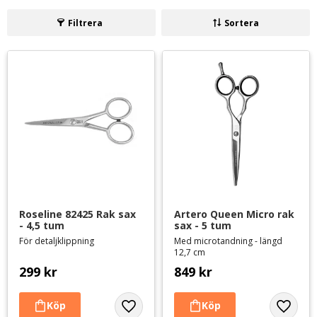
klippning.
Filtrera
Sortera
Roseline 82425 Rak sax 
Artero Queen Micro rak 
- 4,5 tum
sax - 5 tum
För detaljklippning
Med microtandning - längd
12,7 cm
299
kr
849
kr
Lägg till i favoriter
Lägg til