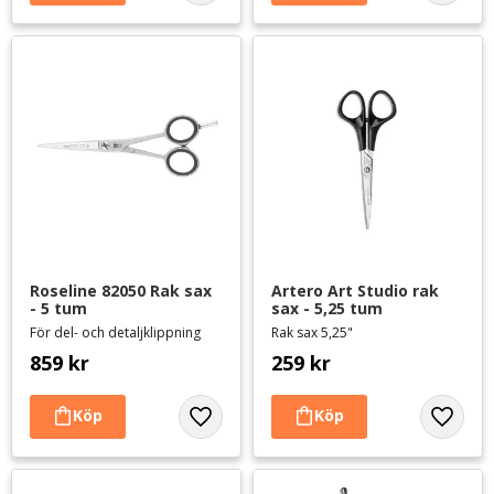
Roseline 82050 Rak sax 
Artero Art Studio rak 
- 5 tum
sax - 5,25 tum
För del- och detaljklippning
Rak sax 5,25"
859
kr
259
kr
Lägg till i favoriter
Lägg til