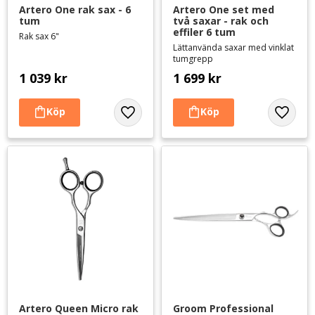
Artero One rak sax - 6 
Artero One set med 
tum
två saxar - rak och 
effiler 6 tum
Rak sax 6"
Lättanvända saxar med vinklat
tumgrepp
1 039
kr
1 699
kr
Lägg till i favoriter
Lägg til
Artero Queen Micro rak 
Groom Professional 