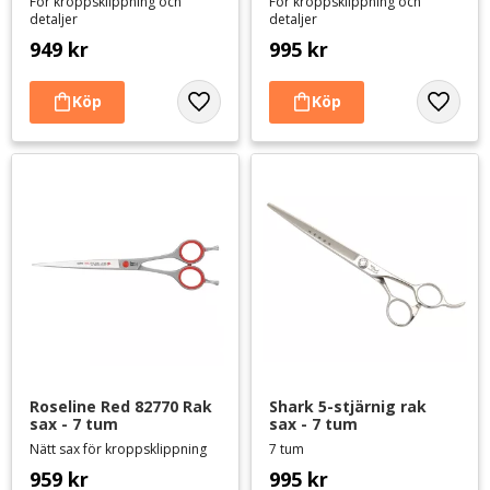
För kroppsklippning och
För kroppsklippning och
detaljer
detaljer
949
kr
995
kr
Lägg till i favoriter
Lägg til
Roseline Red 82770 Rak 
Shark 5-stjärnig rak 
sax - 7 tum
sax - 7 tum
Nätt sax för kroppsklippning
7 tum
959
kr
995
kr