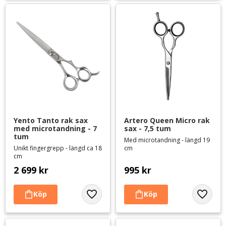
Yento Tanto rak sax 
Artero Queen Micro rak 
med microtandning - 7 
sax - 7,5 tum
tum
Med microtandning - längd 19
Unikt fingergrepp - längd ca 18
cm
cm
2 699
kr
995
kr
Lägg till i favoriter
Lägg til