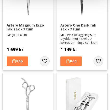
Artero Magnum Ergo 
Artero One Dark rak 
rak sax - 7 tum
sax - 7 tum
Längd 17,8 cm
Med PVD-beläggning som
skyddar mot nickel och
korrosion - längd ca 18 cm
1 699
kr
1 149
kr
Lägg till i favoriter
Lägg til