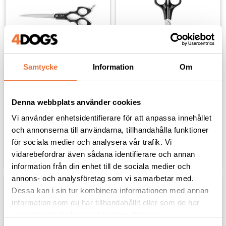
Samtycke
Information
Om
Shark Color Svart - Rak 
Artero Art Studio rak 
sax 6,5 tum
sax - 7 tum
Denna webbplats använder cookies
För detalj- och
Rak sax 7"
kroppsklippning
Vi använder enhetsidentifierare för att anpassa innehållet
799
kr
339
kr
och annonserna till användarna, tillhandahålla funktioner
för sociala medier och analysera vår trafik. Vi
Lägg till i favoriter
Lägg til
vidarebefordrar även sådana identifierare och annan
information från din enhet till de sociala medier och
annons- och analysföretag som vi samarbetar med.
Dessa kan i sin tur kombinera informationen med annan
information som du har tillhandahållit eller som de har
samlat in när du har använt deras tjänster.