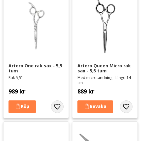
Artero One rak sax - 5,5 
Artero Queen Micro rak 
tum
sax - 5,5 tum
Rak 5,5"
Med microtandning - längd 14
cm
989
kr
889
kr
Lägg till i favoriter
Lägg til