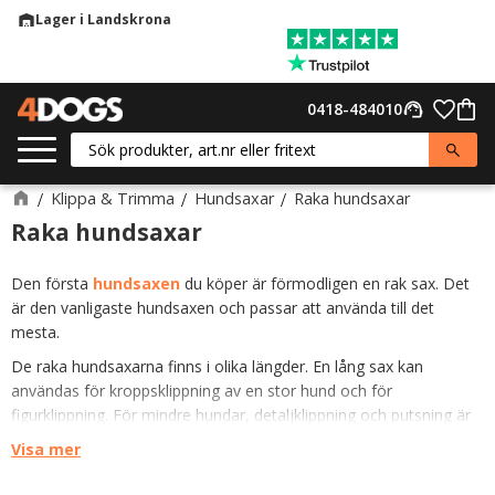
Lager i Landskrona
warehouse
Meny
Favor
0418-484010
support_agent
Kund
Klippa & Trimma
Hundsaxar
Raka hundsaxar
Raka hundsaxar
Den första
hundsaxen
du köper är förmodligen en rak sax. Det
är den vanligaste hundsaxen och passar att använda till det
mesta.
De raka hundsaxarna finns i olika längder. En lång sax kan
användas för kroppsklippning av en stor hund och för
figurklippning. För mindre hundar, detaljklippning och putsning är
en kort sax lämpligare.
Visa mer
Här hittar du allt från enkla budgetsaxar till saxar för professionell