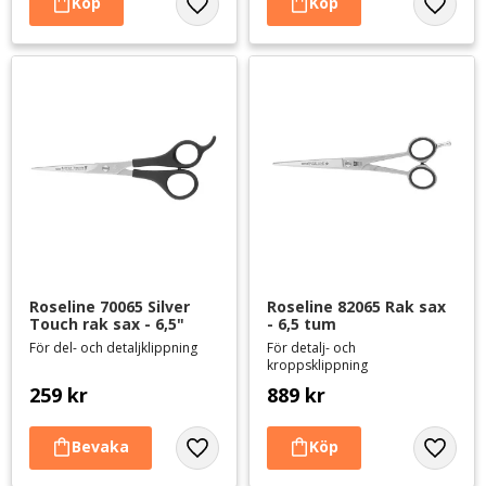
Lägg till i favoriter
Lägg til
Roseline 70065 Silver 
Roseline 82065 Rak sax 
Touch rak sax - 6,5"
- 6,5 tum
För del- och detaljklippning
För detalj- och
kroppsklippning
259
kr
889
kr
Lägg till i favoriter
Lägg til