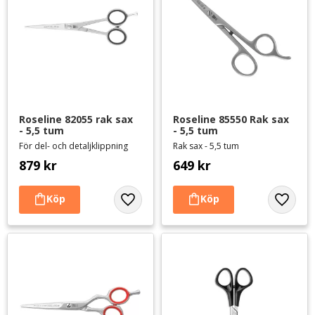
Roseline 82055 rak sax 
Roseline 85550 Rak sax 
- 5,5 tum
- 5,5 tum
För del- och detaljklippning
Rak sax - 5,5 tum
879
kr
649
kr
Lägg till i favoriter
Lägg til