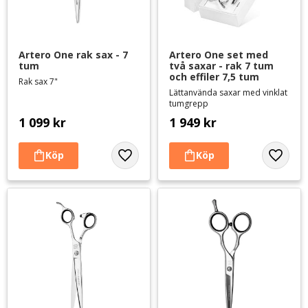
Artero One rak sax - 7 
Artero One set med 
tum
två saxar - rak 7 tum 
och effiler 7,5 tum
Rak sax 7"
Lättanvända saxar med vinklat
tumgrepp
1 099
kr
1 949
kr
Lägg till i favoriter
Lägg til