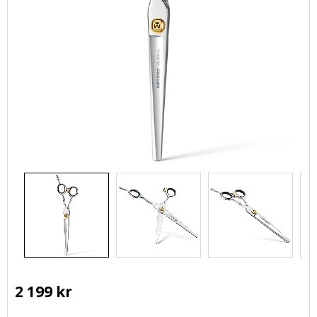
2 199
kr