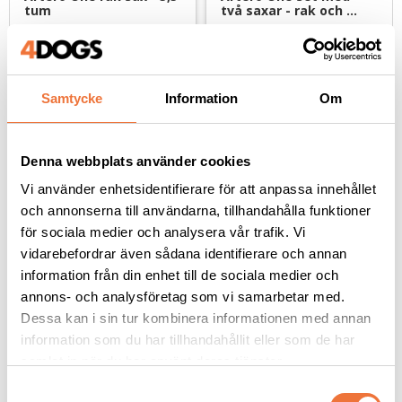
tum
två saxar - rak och 
effiler 6 tum
Rak 5,5"
Lättanvända saxar med vinklat tumgrepp
989
kr
1 699
kr
Samtycke
Information
Om
Denna webbplats använder cookies
Andra köpte även
Vi använder enhetsidentifierare för att anpassa innehållet
och annonserna till användarna, tillhandahålla funktioner
för sociala medier och analysera vår trafik. Vi
vidarebefordrar även sådana identifierare och annan
information från din enhet till de sociala medier och
annons- och analysföretag som vi samarbetar med.
Dessa kan i sin tur kombinera informationen med annan
information som du har tillhandahållit eller som de har
samlat in när du har använt deras tjänster.
S