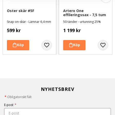
Oster skär #5F
Artero One 
effileringssax - 7,5 tum
Snap on-skär - Lämnar 6,4 mm
50 tänder - urtunning 25%
599
kr
1 199
kr
NYHETSBREV
*
Obligatoriskt fält
E-post
*