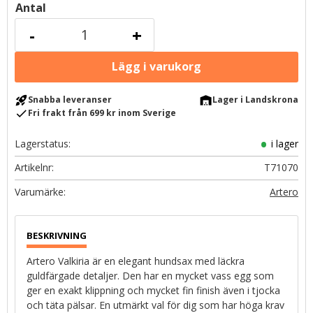
Antal
-
+
rocket_launch
warehouse
Snabba leveranser
Lager i Landskrona
check
Fri frakt från 699 kr inom Sverige
Lagerstatus
i lager
Artikelnr
T71070
Artero
Artero Valkiria är en elegant hundsax med läckra
guldfärgade detaljer. Den har en mycket vass egg som
ger en exakt klippning och mycket fin finish även i tjocka
och täta pälsar. En utmärkt val för dig som har höga krav