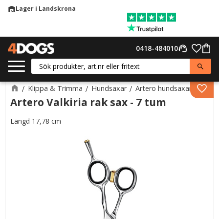
Lager i Landskrona
warehouse
Meny
Favor
0418-484010
support_agent
Kund
Klippa & Trimma
Hundsaxar
Artero hundsaxar
Lägg 
Artero Valkiria rak sax - 7 tum
Längd 17,78 cm