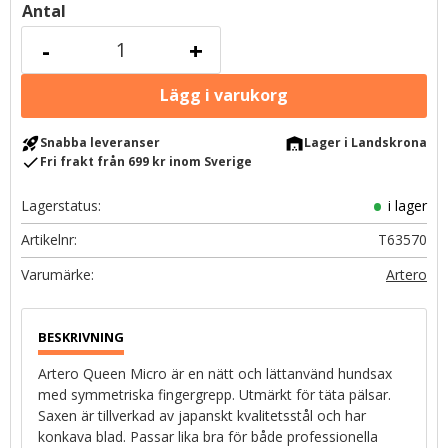
Antal
-
+
rocket_launch
warehouse
Snabba leveranser
Lager i Landskrona
check
Fri frakt från 699 kr inom Sverige
Lagerstatus
i lager
Artikelnr
T63570
Artero
Artero Queen Micro är en nätt och lättanvänd hundsax
med symmetriska fingergrepp. Utmärkt för täta pälsar.
Saxen är tillverkad av japanskt kvalitetsstål och har
konkava blad. Passar lika bra för både professionella