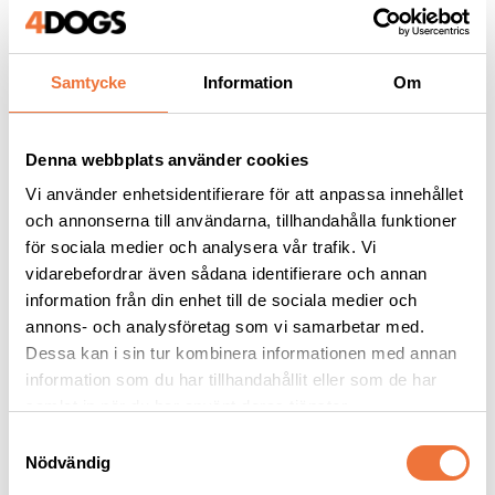
1 949
kr
1 099
kr
Samtycke
Information
Om
Andra köpte även
Denna webbplats använder cookies
Vi använder enhetsidentifierare för att anpassa innehållet
och annonserna till användarna, tillhandahålla funktioner
för sociala medier och analysera vår trafik. Vi
vidarebefordrar även sådana identifierare och annan
information från din enhet till de sociala medier och
annons- och analysföretag som vi samarbetar med.
Dessa kan i sin tur kombinera informationen med annan
information som du har tillhandahållit eller som de har
samlat in när du har använt deras tjänster.
4Dogs Groomingväska 
Artero Stella Nature 
S
- Lila
Collection Super Soft 
Nödvändig
a
karda - large
ca 25x19x23 cm
Mycket mjuk och skonsam
m