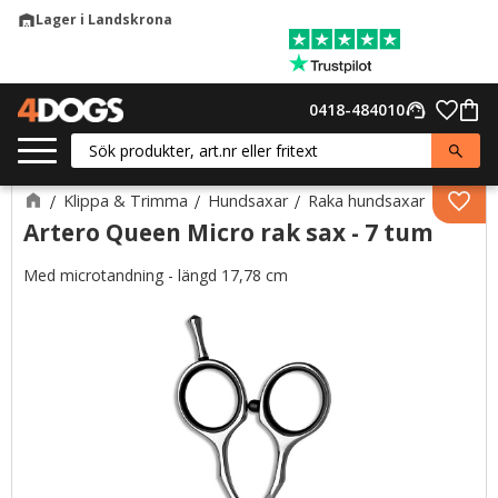
Lager i Landskrona
warehouse
Meny
Favor
0418-484010
support_agent
Kund
Klippa & Trimma
Hundsaxar
Raka hundsaxar
Lägg 
Artero Queen Micro rak sax - 7 tum
Med microtandning - längd 17,78 cm