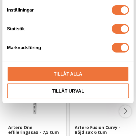
239
kr
189
kr
t
Inställningar
y
c
k
Statistik
e
s
Senaste besökta produkter
Marknadsföring
v
a
l
TILLÅT ALLA
TILLÅT URVAL
Artero One 
Artero Fusion Curvy - 
effileringssax - 7,5 tum
Böjd sax 6 tum