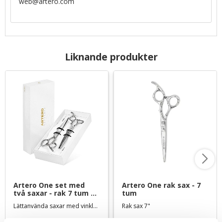
web@artero.com
Liknande produkter
Artero One set med 
Artero One rak sax - 7 
två saxar - rak 7 tum 
tum
och effiler 7,5 tum
Lättanvända saxar med vinklat tumgrepp
Rak sax 7"