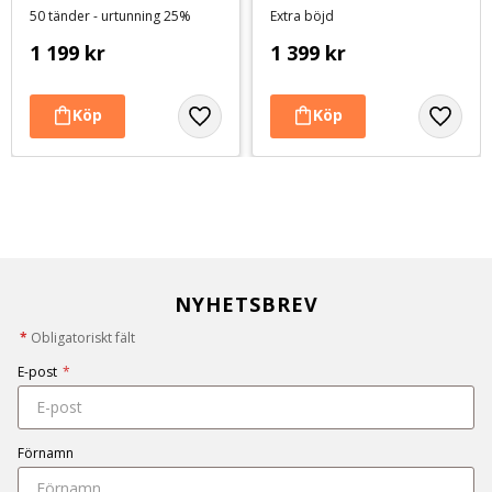
50 tänder - urtunning 25%
Extra böjd
1 199
kr
1 399
kr
NYHETSBREV
*
Obligatoriskt fält
E-post
*
Förnamn