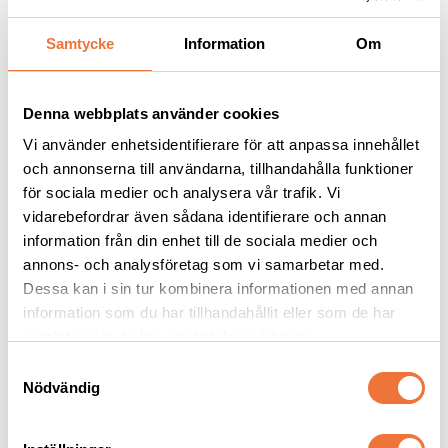
Samtycke
Information
Om
Andra köpte även
Denna webbplats använder cookies
Vi använder enhetsidentifierare för att anpassa innehållet
och annonserna till användarna, tillhandahålla funktioner
för sociala medier och analysera vår trafik. Vi
vidarebefordrar även sådana identifierare och annan
information från din enhet till de sociala medier och
annons- och analysföretag som vi samarbetar med.
Dessa kan i sin tur kombinera informationen med annan
information som du har tillhandahållit eller som de har
Artero Marte 
Andis skär 
samlat in när du har använt deras tjänster.
insatsring rosa silikon
CeramicEdge #5FT
S
Hjälpmedel för korrekt saxgrepp och komfort
Keramiskt snap on-skär Fine tooth - Lämnar 6,3 mm
Nödvändig
a
59
kr
519
kr
m
t