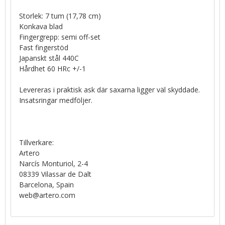
Storlek: 7 tum (17,78 cm)
Konkava blad
Fingergrepp: semi off-set
Fast fingerstöd
Japanskt stål 440C
Hårdhet 60 HRc +/-1
Levereras i praktisk ask där saxarna ligger väl skyddade.
Insatsringar medföljer.
Tillverkare:
Artero
Narcís Monturiol, 2-4
08339 Vilassar de Dalt
Barcelona, Spain
web@artero.com