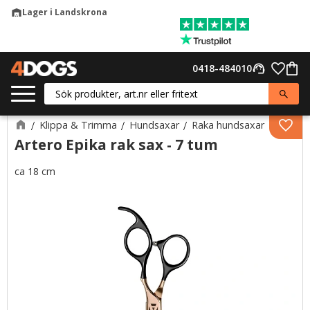
Lager i Landskrona
warehouse
Meny
Favor
0418-484010
support_agent
Kund
Klippa & Trimma
Hundsaxar
Raka hundsaxar
Lägg 
Artero Epika rak sax - 7 tum
ca 18 cm