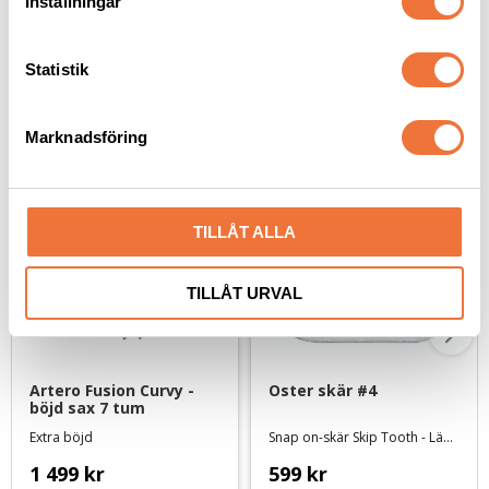
Inställningar
y
c
k
Statistik
e
Senaste besökta produkter
s
Marknadsföring
v
a
l
TILLÅT ALLA
TILLÅT URVAL
Artero Fusion Curvy - 
Oster skär #4
böjd sax 7 tum
Extra böjd
Snap on-skär Skip Tooth - Lämnar 9,5 mm
1 499
kr
599
kr