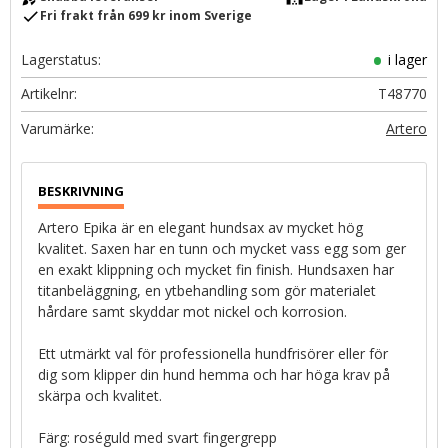
check
Fri frakt från 699 kr inom Sverige
Lagerstatus
i lager
Artikelnr
T48770
Artero
Artero Epika är en elegant hundsax av mycket hög
kvalitet. Saxen har en tunn och mycket vass egg som ger
en exakt klippning och mycket fin finish. Hundsaxen har
titanbeläggning, en ytbehandling som gör materialet
hårdare samt skyddar mot nickel och korrosion.
Ett utmärkt val för professionella hundfrisörer eller för
dig som klipper din hund hemma och har höga krav på
skärpa och kvalitet.
Färg: roséguld med svart fingergrepp