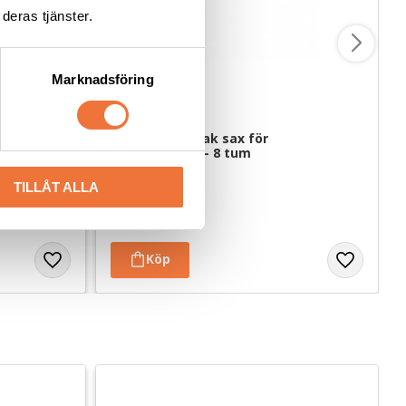
deras tjänster.
Marknadsföring
,5 tum
Yento Prime Rak sax för 
vänsterhänta - 8 tum
Längd 20 cm
TILLÅT ALLA
1 199
kr