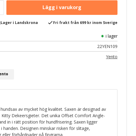
e
check
Lager i Landskrona
Fri frakt från 699 kr inom Sverige
i lager
22YEN109
Yento
Yento
 hundsax av mycket hög kvalitet. Saxen är designad av
 Kitty Dekeersgieter. Det unika Offset Comfort Angle-
nd in i rätt position för hundfrisering. Saxen ligger
 handen. Designen minskar risken för slitage,
 eller förhårdnader på fingrarna.