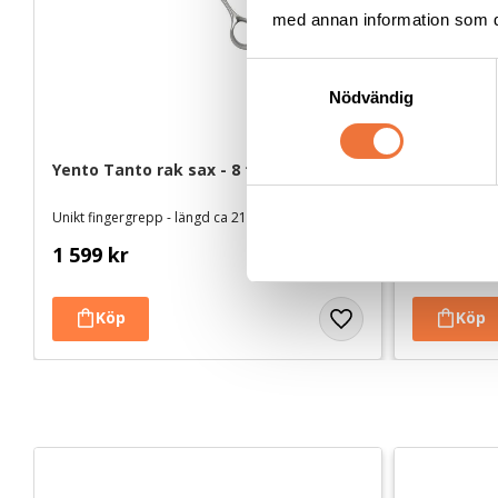
med annan information som du 
S
Nödvändig
a
m
t
Yento Tanto rak sax - 8 tum
Yento Prim
y
c
Unikt fingergrepp - längd ca 21 cm
Längd 17,8 
k
1 599
kr
999
kr
e
s
v
a
l