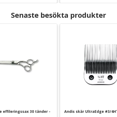
Senaste besökta produkter
 effileringssax 30 tänder - 
Andis skär UltraEdge #3/4H