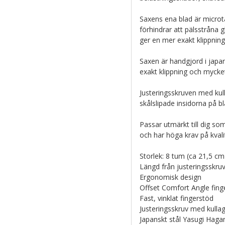
Saxens ena blad är microt
förhindrar att pälsstråna g
ger en mer exakt klippnin
Saxen är handgjord i japa
exakt klippning och mycket 
Justeringsskruven med kul
skålslipade insidorna på b
Passar utmärkt till dig som
och har höga krav på kval
Storlek: 8 tum (ca 21,5 cm 
Längd från justeringsskruv
Ergonomisk design
Offset Comfort Angle fing
Fast, vinklat fingerstöd
Justeringsskruv med kulla
Japanskt stål Yasugi Hag