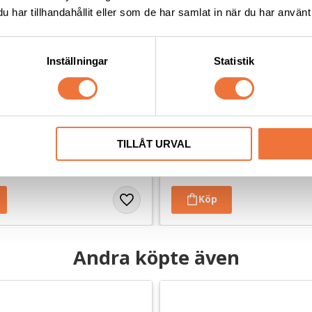
har tillhandahållit eller som de har samlat in när du har använt 
Inställningar
Statistik
e Rak sax - 7 tum
Yento Ergo Line Rak sax - 8
cm
Längd 21,5 cm
TILLÅT URVAL
1 549
kr
Andra köpte även