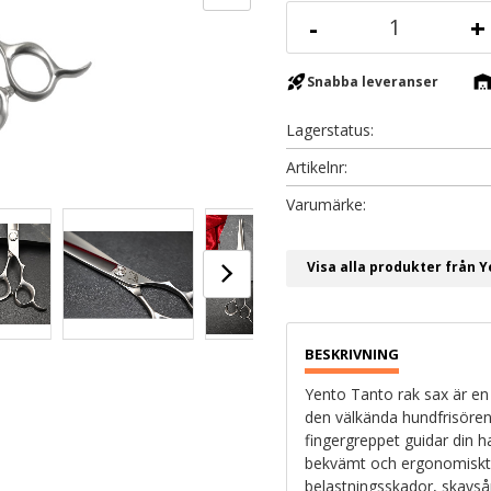
-
+
rocket_launch
warehous
Snabba leveranser
Lagerstatus
Artikelnr
Visa alla produkter från 
Yento Tanto rak sax är en
den välkända hundfrisören
fingergreppet guidar din ha
bekvämt och ergonomiskt i
belastningsskador, skavsår