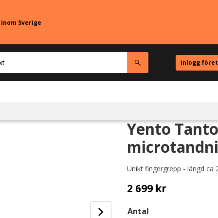
r inom Sverige
inlogg före
Yento Tanto
microtandni
Unikt fingergrepp - längd ca
2 699
kr
Antal