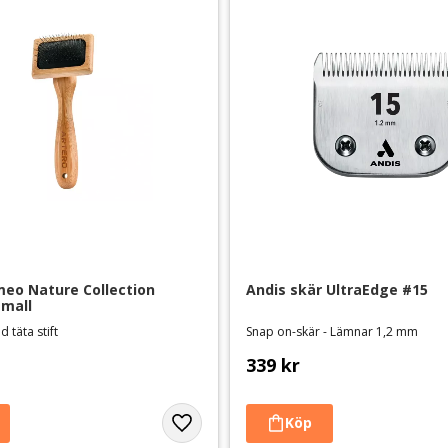
eo Nature Collection 
Andis skär UltraEdge #15
small
 täta stift
Snap on-skär - Lämnar 1,2 mm
339
kr