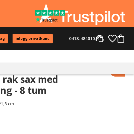
support_agent
Favorite
Kundvag
0418-484010
tag
inlogg privatkund
Lägg til
 rak sax med
ng - 8 tum
 21,5 cm