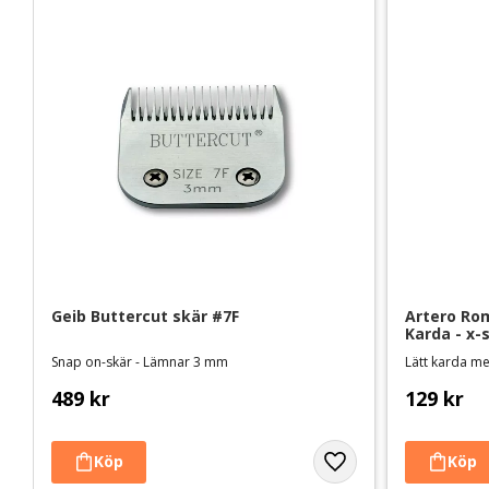
Geib Buttercut skär #7F
Artero Rom
Karda - x-
Snap on-skär - Lämnar 3 mm
Lätt karda med
489
kr
129
kr