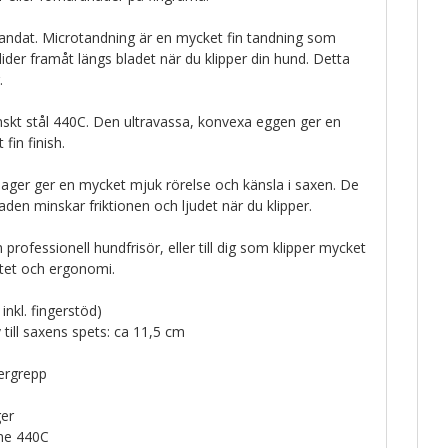
andat. Microtandning är en mycket fin tandning som
lider framåt längs bladet när du klipper din hund. Detta
g.
nskt stål 440C. Den ultravassa, konvexa eggen ger en
fin finish.
lager ger en mycket mjuk rörelse och känsla i saxen. De
laden minskar friktionen och ljudet när du klipper.
 professionell hundfrisör, eller till dig som klipper mycket
itet och ergonomi.
inkl. fingerstöd)
 till saxens spets: ca 11,5 cm
ergrepp
ger
ane 440C