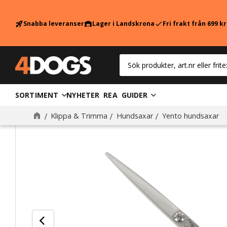
Snabba leveranser
Lager i Landskrona
Fri frakt från 699 k
rocket_launch
warehouse
check
SORTIMENT
NYHETER
REA
GUIDER
Klippa & Trimma
Hundsaxar
Yento hundsaxar