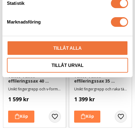
k
Statistik
e
s
Marknadsföring
v
a
l
TILLÅT ALLA
TILLÅT URVAL
Yento Tanto 
Yento Tanto 
effileringssax 40 
effileringssax 35 
tänder - 7 tum
tänder - 7 tum
Unikt fingergrepp och v-formade tänder - längd ca 19 cm
Unikt fingergrepp och raka tänder - längd ca 19,5 cm
1 599
kr
1 399
kr