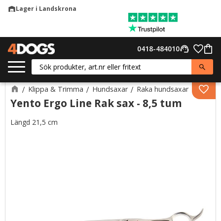
Lager i Landskrona
warehouse
Meny
Favor
0418-484010
support_agent
Kund
Klippa & Trimma
Hundsaxar
Raka hundsaxar
Lägg 
Yento Ergo Line Rak sax - 8,5 tum
Längd 21,5 cm