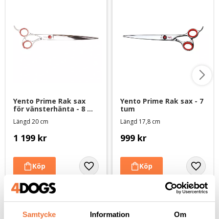
Yento Prime Rak sax 
Yento Prime Rak sax - 7 
för vänsterhänta - 8 
tum
tum
Längd 20 cm
Längd 17,8 cm
1 199
kr
999
kr
Andra köpte även
Samtycke
Information
Om