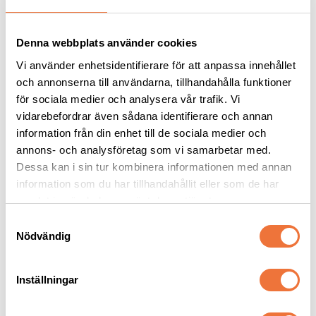
Denna webbplats använder cookies
Vi använder enhetsidentifierare för att anpassa innehållet
och annonserna till användarna, tillhandahålla funktioner
för sociala medier och analysera vår trafik. Vi
vidarebefordrar även sådana identifierare och annan
information från din enhet till de sociala medier och
annons- och analysföretag som vi samarbetar med.
Andis Wide skär 
Show Tech Black 
Dessa kan i sin tur kombinera informationen med annan
CeramicEdge #30W
Glitter insatsringar 
information som du har tillhandahållit eller som de har
med stopp - 22 mm
Keramiskt brett snap on-skär - Lämnar 0,5 mm
Hjälpmedel för korrekt saxgrepp, 2-pack
samlat in när du har använt deras tjänster.
549
kr
39
kr
S
Nödvändig
a
m
t
Inställningar
y
c
Senaste besökta produkter