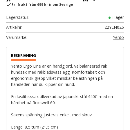
check
Fri frakt från 699 kr inom Sverige
Lagerstatus
i lager
Artikelnr
22YEN026
Yento
Yento Ergo Line är en handgjord, välbalanserad rak
hundsax med rakbladsvass egg. Komfortabelt och
ergonomisk grepp vilket minskar belastningen på
handleden när du klipper din hund.
En kvalitetssax tillverkad av japanskt stål 440C med en
hårdhet på Rockwell 60.
Saxens spänning justeras enkelt med skruv.
Längd: 8,5 tum (21,5 cm)