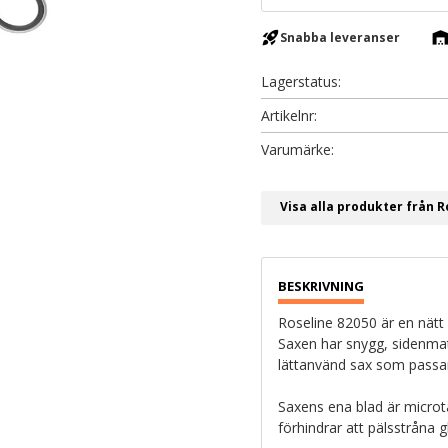
rocket_launch
warehous
Snabba leveranser
Lagerstatus
Artikelnr
Visa alla produkter från R
Roseline 82050 är en nätt 
Saxen har snygg, sidenmatt
lättanvänd sax som passar
Saxens ena blad är microt
förhindrar att pälsstråna g