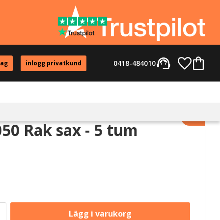
support_agent
Favorite
Kundvag
0418-484010
tag
inlogg privatkund
Lägg til
50 Rak sax - 5 tum