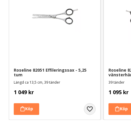
Roseline 82051 Effileringssax - 5,25 
Roseline 82
tum
vänsterhän
Längd ca 13,5 cm, 39 tänder
39 tänder
1 049
kr
1 095
kr