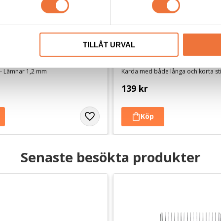
TILLÅT URVAL
 UltraEdge #15
Show Tech Universal Duo-Pi
Medium
 - Lämnar 1,2 mm
Karda med både långa och korta st
139
kr
Senaste besökta produkter