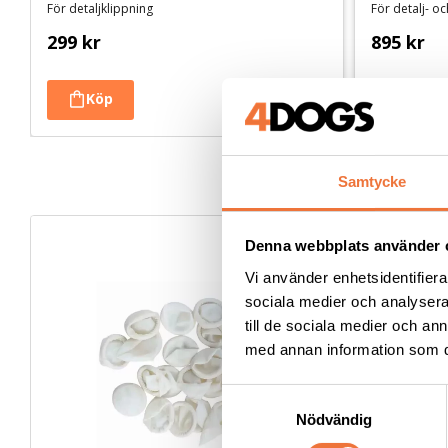
För detaljklippning
För detalj- o
299
kr
895
kr
Samtycke
Denna webbplats använder 
Vi använder enhetsidentifierar
sociala medier och analysera 
till de sociala medier och a
med annan information som du 
S
Nödvändig
a
m