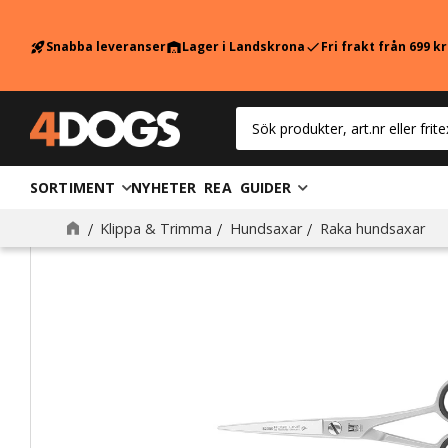
Snabba leveranser
Lager i Landskrona
Fri frakt från 699 k
rocket_launch
warehouse
check
SORTIMENT
NYHETER
REA
GUIDER
Klippa & Trimma
Hundsaxar
Raka hundsaxar