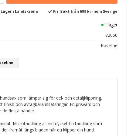
e
check
Lager i Landskrona
Fri frakt från 699 kr inom Sverige
i lager
82050
Roseline
oseline
hundsax som lämpar sig för del- och detaljklippning.
 finish och avtagbara insatsringar. En prisvärd och
 de flesta händer.
andat. Microtandning är en mycket fin tandning som
lider framåt längs bladen när du klipper din hund.