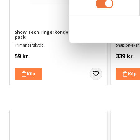
t
y
c
k
Show Tech Fingerkondomer large 100-
Andis skär
e
pack
s
Trimfingerskydd
Snap on-skär
v
59
kr
339
kr
a
l