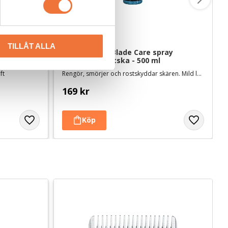
TILLÅT ALLA
n Karda 
Trimmercide Blade Care spray 
Rengöringsvätska - 500 ml
ift
Rengör, smörjer och rostskyddar skären. Mild lukt och svensktillverkad
169
kr