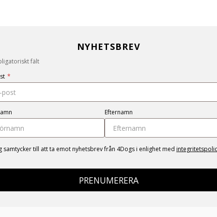
NYHETSBREV
igatoriskt fält
st
*
namn
Efternamn
g samtycker till att ta emot nyhetsbrev från 4Dogs i enlighet med
integritetspoli
PRENUMERERA