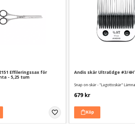
151 Effileringssax för 
Andis skär UltraEdge #3/4H
ta - 5,25 tum
Snap on-skär - "Lagottoskär" Läm
679
kr