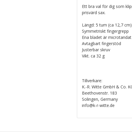
Ett bra val för dig som kl
prisvärd sax.
Längd: 5 tum (ca 12,7 cm)
Symmetriskt fingergrepp
Ena bladet är microtandat
Avtagbart fingerstöd
Justerbar skruv
Vikt. ca 32 g
Tillverkare:
K.-R. Witte GmbH & Co. K
Beethovenstr. 183
Solingen, Germany
info@k-r-witte.de