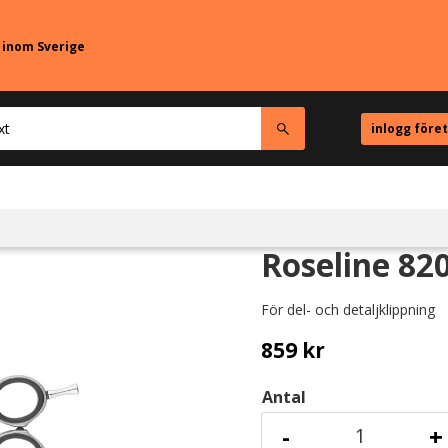
r inom Sverige
inlogg före
Roseline 820
För del- och detaljklippning
859
kr
Antal
-
+