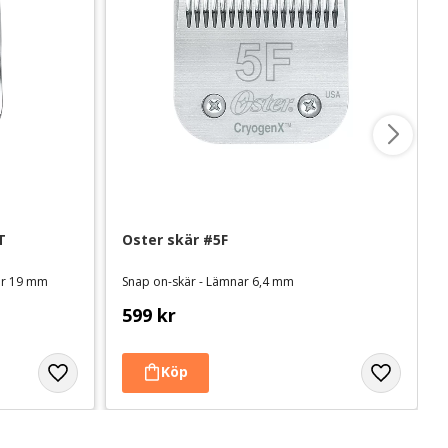
T
Oster skär #5F
nar 19 mm
Snap on-skär - Lämnar 6,4 mm
599
kr